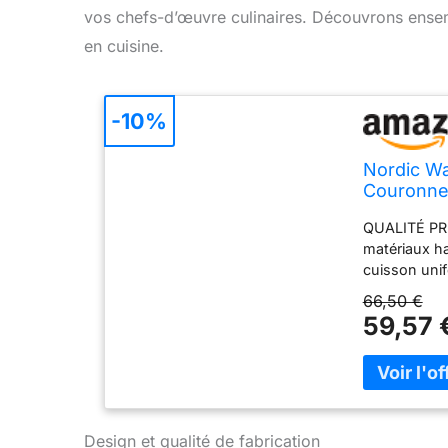
vos chefs-d’œuvre culinaires. Découvrons ensem
en cuisine.
-10%
Nordic Wa
Couronne 
QUALITÉ PRE
matériaux ha
cuisson uni
qualité alim
66,50 €
créations. 
59,57 
designs origi
pâtisserie.
répartition 
moelleux. S
satisfaction
aventures pâ
Design et qualité de fabrication