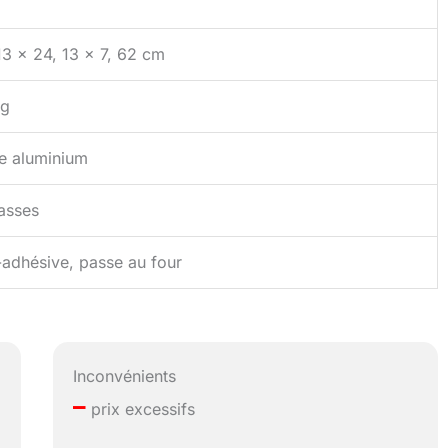
13 x 24, 13 x 7, 62 cm
 g
e aluminium
asses
-adhésive, passe au four
Inconvénients
–
prix excessifs