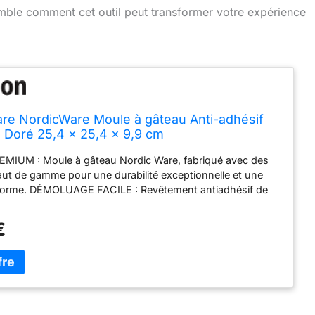
ble comment cet outil peut transformer votre expérience
re NordicWare Moule à gâteau Anti-adhésif
Doré 25,4 x 25,4 x 9,9 cm
MIUM : Moule à gâteau Nordic Ware, fabriqué avec des
ut de gamme pour une durabilité exceptionnelle et une
forme. DÉMOLUAGE FACILE : Revêtement antiadhésif de
entaire pour des démoulages parfaits, sans abîmer vos
VARIÉTÉ DE FORMES : Large sélection de moules aux
€
naux pour laisser libre cours à votre créativité en
 CUISSON PARFAITE : Conception innovante assurant une
homogène de la chaleur pour des gâteaux savoureux et
ATISFACTION GARANTIE : Chez Nordic Ware, votre
 est notre priorité absolue. Profitez pleinement de vos
tissières avec confiance !