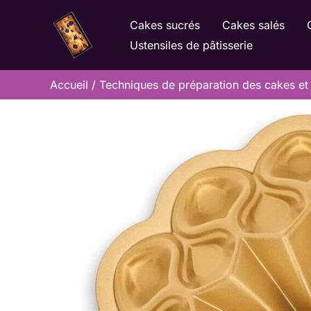
Aller
Cakes sucrés
Cakes salés
au
Ustensiles de pâtisserie
contenu
Accueil
Techniques de préparation des cakes et 