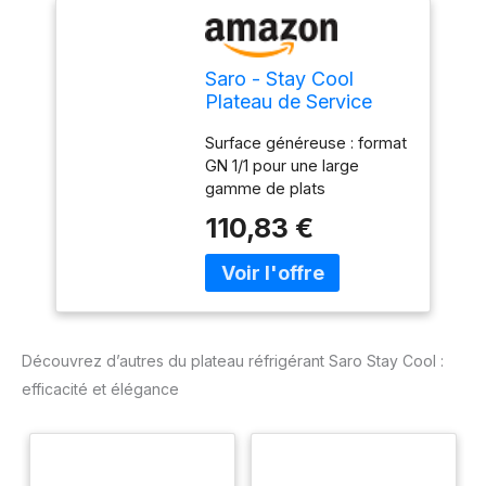
Saro - Stay Cool
Plateau de Service
Réfrigéré GN 1/1,
Surface généreuse : format
Aluminium/Polystyrène
GN 1/1 pour une large
Expansé, Blocs
gamme de plats
Réfrigérants Intégrés,
Technologie de
Température Inférieure
110,83 €
refroidissement efficace :
à +8 °C pendant 3
conserve les aliments à
Heures, Pieds en
une température inférieure
Caoutchouc
à +8 °C pendant 3 heures
Matériau indéchirable :
extérieur en aluminium et
Découvrez d’autres du plateau réfrigérant Saro Stay Cool :
intérieur en polystyrène
efficacité et élégance
expansé avec blocs
réfrigérants Solution
professionnelle : pour les
événements, traiteurs et
buffets Stable : pieds en