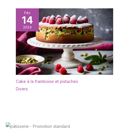
Fév
14
2024
Cake à la framboise et pistaches
Divers