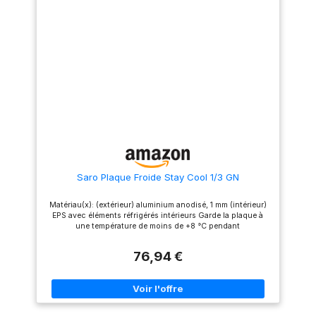
caoutchouc pour éviter de
intérieur en polystyrène
glisser Facile à transporter :
expansé avec blocs
poids de seulement 3,2 kg
réfrigérants intégrés Entretien
Fonctionnement facile : mettre
facile : facile à nettoyer avec
au congélateur pendant 4
un détergent doux
heures Hygiénique : facile à
Polyvalence : pour les buffets,
nettoyer et sans odeur
traiteurs et événements
Saro Plaque Froide Stay Cool 1/3 GN
Matériau(x): (extérieur) aluminium anodisé, 1 mm (intérieur)
EPS avec éléments réfrigérés intérieurs Garde la plaque à
une température de moins de +8 °C pendant
76,94 €