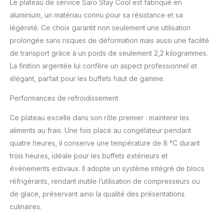
Le plateau de service Saro Stay Cool est fabriqué en
réfrigérants Solution
aluminium, un matériau connu pour sa résistance et sa
professionnelle : pour les
légèreté. Ce choix garantit non seulement une utilisation
événements, traiteurs et
buffets Stable : pieds en
prolongée sans risques de déformation mais aussi une facilité
caoutchouc pour éviter de
de transport grâce à un poids de seulement 2,2 kilogrammes.
glisser Facile à transporter :
La finition argentée lui confère un aspect professionnel et
poids de seulement 3,2 kg
élégant, parfait pour les buffets haut de gamme.
Fonctionnement facile :
mettre au congélateur
Performances de refroidissement
pendant 4 heures
Hygiénique : facile à
Ce plateau excelle dans son rôle premier : maintenir les
nettoyer et sans odeur
aliments au frais. Une fois placé au congélateur pendant
quatre heures, il conserve une température de 8 °C durant
trois heures, idéale pour les buffets extérieurs et
événements estivaux. Il adopte un système intégré de blocs
réfrigérants, rendant inutile l’utilisation de compresseurs ou
de glace, préservant ainsi la qualité des présentations
culinaires.