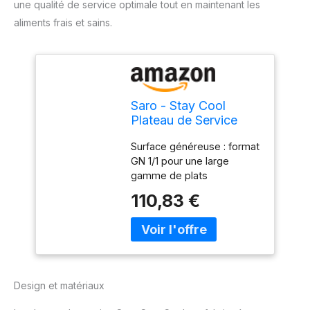
une qualité de service optimale tout en maintenant les
aliments frais et sains.
Saro - Stay Cool
Plateau de Service
Réfrigéré GN 1/1,
Surface généreuse : format
Aluminium/Polystyrène
GN 1/1 pour une large
Expansé, Blocs
gamme de plats
Réfrigérants Intégrés,
Technologie de
Température Inférieure
110,83 €
refroidissement efficace :
à +8 °C pendant 3
conserve les aliments à
Heures, Pieds en
une température inférieure
Caoutchouc
à +8 °C pendant 3 heures
Matériau indéchirable :
extérieur en aluminium et
Design et matériaux
intérieur en polystyrène
expansé avec blocs