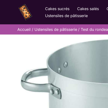
Aller
Cakes sucrés
Cakes salés
au
Ustensiles de pâtisserie
contenu
Accueil
Ustensiles de pâtisserie
Test du rondeau