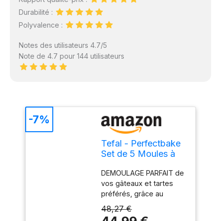
Durabilité :
Polyvalence :
Notes des utilisateurs 4.7/5
Note de 4.7 pour 144 utilisateurs
-7%
Tefal - Perfectbake
Set de 5 Moules à
Gâteau en
DEMOULAGE PARFAIT de
Aluminium Recyclé
vos gâteaux et tartes
préférés, grâce au
revêtement antiadhésif
48,27 €
exclusif de l'ensemble