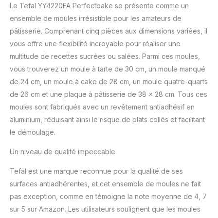
l'aluminium classique
Le Tefal YY4220FA Perfectbake se présente comme un
DES RESULTATS DE
ensemble de moules irrésistible pour les amateurs de
CUISSON PARFAITS,
pâtisserie. Comprenant cinq pièces aux dimensions variées, il
grâce à la diffusion de
chaleur homogène
vous offre une flexibilité incroyable pour réaliser une
assurée par l'aluminium
multitude de recettes sucrées ou salées. Parmi ces moules,
recyclé FACILE A
vous trouverez un moule à tarte de 30 cm, un moule manqué
NETTOYER, le
de 24 cm, un moule à cake de 28 cm, un moule quatre-quarts
revêtement antiadhésif
est garanti sans PFOA,
de 26 cm et une plaque à pâtisserie de 38 x 28 cm. Tous ces
sans plomb, sans
moules sont fabriqués avec un revêtement antiadhésif en
cadmium ; Comparé au
aluminium, réduisant ainsi le risque de plats collés et facilitant
Titanium Tefal standard
le démoulage.
FABRIQUE EN FRANCE par
Tefal, N°1 Mondial des
Un niveau de qualité impeccable
articles culinaires ;
Source : Euromonitor
Tefal est une marque reconnue pour la qualité de ses
International Ltd, édition
surfaces antiadhérentes, et cet ensemble de moules ne fait
Home and Garden 2019,
valeur de la marque en
pas exception, comme en témoigne la note moyenne de 4, 7
magasin (RSP), données
sur 5 sur Amazon. Les utilisateurs soulignent que les moules
2018 Fabriqué en France