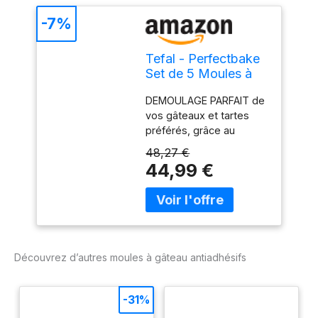
-7%
Tefal - Perfectbake
Set de 5 Moules à
Gâteau en
DEMOULAGE PARFAIT de
Aluminium Recyclé
vos gâteaux et tartes
préférés, grâce au
revêtement antiadhésif
48,27 €
exclusif de l'ensemble
44,99 €
de ces moules HAUTE
RESISTANCE ET
DURABILITE : les moules
Perfectbake sont
fabriqués en aluminium
100 Percentage recyclé,
Découvrez d’autres moules à gâteau antiadhésifs
2 fois plus résistant que
l'aluminium classique
DES RESULTATS DE
-31%
CUISSON PARFAITS,