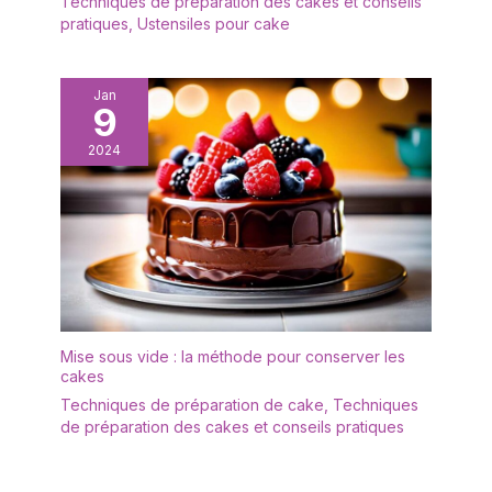
Techniques de préparation des cakes et conseils
pratiques
,
Ustensiles pour cake
Jan
9
2024
Mise sous vide : la méthode pour conserver les
cakes
Techniques de préparation de cake
,
Techniques
de préparation des cakes et conseils pratiques