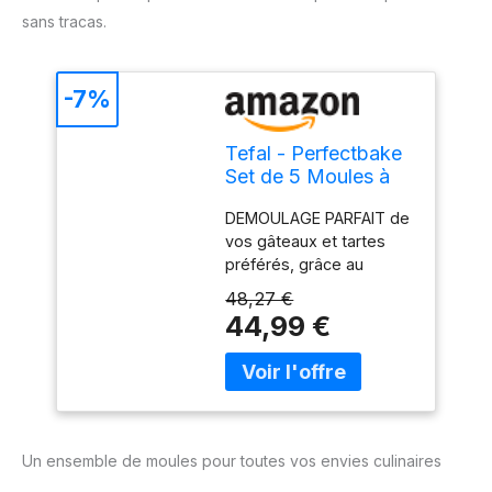
sans tracas.
-7%
Tefal - Perfectbake
Set de 5 Moules à
Gâteau en
DEMOULAGE PARFAIT de
Aluminium Recyclé
vos gâteaux et tartes
préférés, grâce au
revêtement antiadhésif
48,27 €
exclusif de l'ensemble
44,99 €
de ces moules HAUTE
RESISTANCE ET
DURABILITE : les moules
Perfectbake sont
fabriqués en aluminium
100 Percentage recyclé,
Un ensemble de moules pour toutes vos envies culinaires
2 fois plus résistant que