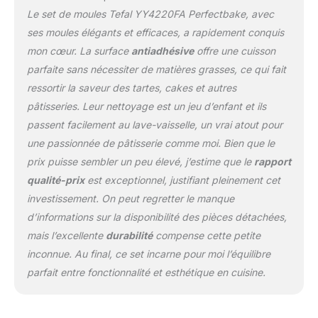
Tefal, N°1 Mondial des
Le set de moules Tefal YY4220FA Perfectbake, avec
articles culinaires ;
Source : Euromonitor
ses moules élégants et efficaces, a rapidement conquis
International Ltd, édition
mon cœur. La surface
antiadhésive
offre une cuisson
Home and Garden 2019,
parfaite sans nécessiter de matières grasses, ce qui fait
valeur de la marque en
ressortir la saveur des tartes, cakes et autres
magasin (RSP), données
2018 Fabriqué en France
pâtisseries. Leur nettoyage est un jeu d’enfant et ils
passent facilement au lave-vaisselle, un vrai atout pour
une passionnée de pâtisserie comme moi. Bien que le
prix puisse sembler un peu élevé, j’estime que le
rapport
qualité-prix
est exceptionnel, justifiant pleinement cet
investissement. On peut regretter le manque
d’informations sur la disponibilité des pièces détachées,
mais l’excellente
durabilité
compense cette petite
inconnue. Au final, ce set incarne pour moi l’équilibre
parfait entre fonctionnalité et esthétique en cuisine.