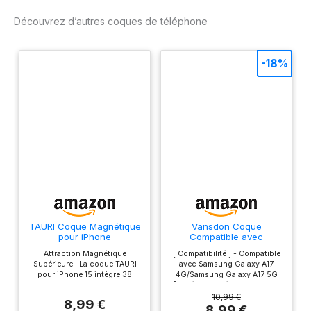
Découvrez d’autres coques de téléphone
-18%
TAURI Coque Magnétique
Vansdon Coque
pour iPhone
Compatible avec
15,Transparent
Samsung Galaxy A17
Attraction Magnétique
[ Compatibilité ] - Compatible
4G/5G, Bleu Nuit
Supérieure : La coque TAURI
avec Samsung Galaxy A17
pour iPhone 15 intègre 38
4G/Samsung Galaxy A17 5G
aimants N52 avec une force
[Matériau supérieur] - Fait de
d'attraction allant jusqu'à 18N.
haute qualité silicone liquide,
10,99 €
8,99 €
Compatible avec tous les
doux, antidérapant et anti-
8,99 €