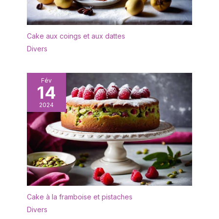
Cake aux coings et aux dattes
Divers
Fév
14
2024
Cake à la framboise et pistaches
Divers