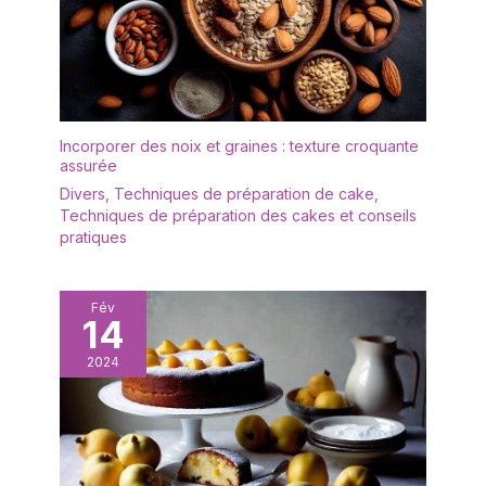
encombrante. Design ergonomique offrant une bonne prise
en main et facile à transporter.
Incorporer des noix et graines : texture croquante
assurée
Divers
,
Techniques de préparation de cake
,
Techniques de préparation des cakes et conseils
pratiques
Fév
14
2024