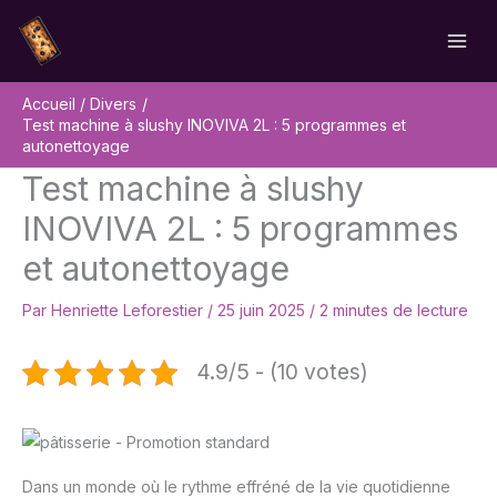
Aller
Rechercher
au
contenu
Accueil
Divers
Test machine à slushy INOVIVA 2L : 5 programmes et
autonettoyage
Test machine à slushy
INOVIVA 2L : 5 programmes
et autonettoyage
Par
Henriette Leforestier
/
25 juin 2025
/
2 minutes de lecture
4.9/5 - (10 votes)
Dans un monde où le rythme effréné de la vie quotidienne