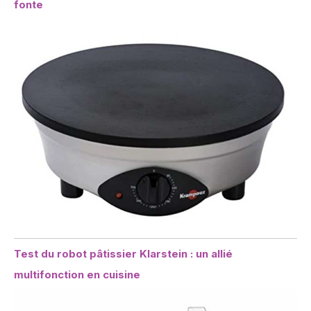
fonte
Test du robot pâtissier Klarstein : un allié
multifonction en cuisine