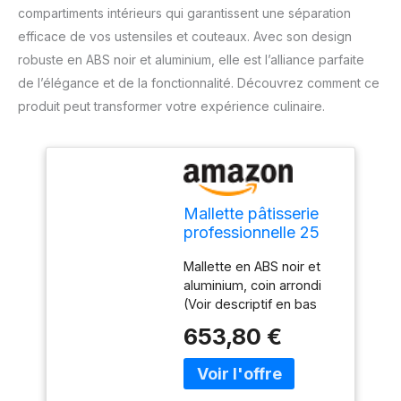
compartiments intérieurs qui garantissent une séparation
efficace de vos ustensiles et couteaux. Avec son design
robuste en ABS noir et aluminium, elle est l’alliance parfaite
de l’élégance et de la fonctionnalité. Découvrez comment ce
produit peut transformer votre expérience culinaire.
Mallette pâtisserie
professionnelle 25
pièces. Mallette en
Mallette en ABS noir et
ABS noir et
aluminium, coin arrondi
aluminium, 4
(Voir descriptif en bas
compartiments
pour composition).
intérieurs afin de
653,80 €
Fermeture par
séparer ustensiles et
grenouillère avec
couteaux (Voir
possibilité d’ajouter un
descriptif produit
cadenas (non fourni). 3