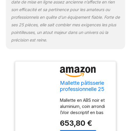
date de mise en ligne assez ancienne n’affecte en rien
son efficacité et sa pertinence pour les amateurs ou
professionnels en quête d’un équipement fiable. Forte de
ses 25 pièces, elle sait combler mes exigences les plus
pointilleuses, un atout majeur dans un univers où la
précision est reine.
Mallette pâtisserie
professionnelle 25
pièces. Mallette en
Mallette en ABS noir et
ABS noir et
aluminium, coin arrondi
aluminium, 4
(Voir descriptif en bas
compartiments
pour composition).
intérieurs afin de
653,80 €
Fermeture par
séparer ustensiles et
grenouillère avec