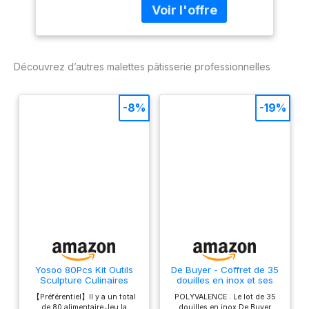
couteaux (Voir
possibilité d’ajouter un
descriptif produit
cadenas (non fourni). 3
pour détail des
compartiments intérieurs
pièces)
afin de séparer
Découvrez d’autres malettes pâtisserie professionnelles
ustensiles et couteaux.
Plateau amovible dans le
couvercle avec de
-8%
-19%
nombreux rangements
pour les petits outils.
Dimensions extérieures :
460 x 325 x 150 mm.
Dimensions intérieures :
440 x 305 x 132 mm.
Yosoo 80Pcs Kit Outils
De Buyer - Coffret de 35
Sculpture Culinaires
douilles en inox et ses
Portable Alimentaire Outil
adaptateurs - 30 x 24
【Préférentiel】Il y a un total
POLYVALENCE : Le lot de 35
Coupe Cuisinier
cm - Inox de Qualité
de 80 alimentaire Jeu la
douilles en inox De Buyer