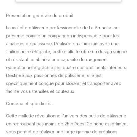
pour détail des
compartiments intérieurs
pièces)
afin de séparer
Présentation générale du produit
ustensiles et couteaux.
Plateau amovible dans le
La mallette pâtisserie professionnelle de La Brunoise se
couvercle avec de
présente comme un compagnon indispensable pour les
nombreux rangements
amateurs de pâtisserie. Réalisée en aluminium avec une
pour les petits outils.
Dimensions extérieures :
finition noire élégante, cette mallette offre un design soigné
460 x 325 x 150 mm.
et résistant combiné à une capacité de rangement
Dimensions intérieures :
exceptionnelle grâce à ses quatre compartiments intérieurs.
440 x 305 x 132 mm.
Destinée aux passionnés de pâtisserie, elle est
spécifiquement conçue pour stocker et transporter avec
facilité vos ustensiles et couteaux.
Contenu et spécificités
Cette mallette révolutionne l’univers des outils de pâtisserie
en regroupant pas moins de 25 pièces. Ce riche assortiment
vous permet de réaliser une large gamme de créations