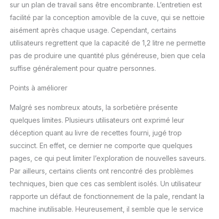
sur un plan de travail sans être encombrante. L’entretien est
nettoyage facile. Son
facilité par la conception amovible de la cuve, qui se nettoie
encombrement réduit
permet de la ranger sans
aisément après chaque usage. Cependant, certains
effort.
utilisateurs regrettent que la capacité de 1,2 litre ne permette
pas de produire une quantité plus généreuse, bien que cela
suffise généralement pour quatre personnes.
Points à améliorer
Malgré ses nombreux atouts, la sorbetière présente
quelques limites. Plusieurs utilisateurs ont exprimé leur
déception quant au livre de recettes fourni, jugé trop
succinct. En effet, ce dernier ne comporte que quelques
pages, ce qui peut limiter l’exploration de nouvelles saveurs.
Par ailleurs, certains clients ont rencontré des problèmes
techniques, bien que ces cas semblent isolés. Un utilisateur
rapporte un défaut de fonctionnement de la pale, rendant la
machine inutilisable. Heureusement, il semble que le service