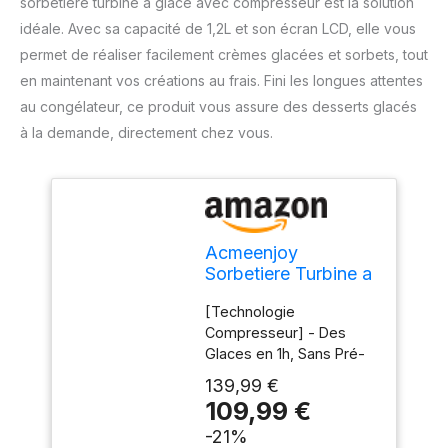
sorbetière turbine à glace avec compresseur est la solution
idéale. Avec sa capacité de 1,2L et son écran LCD, elle vous
permet de réaliser facilement crèmes glacées et sorbets, tout
en maintenant vos créations au frais. Fini les longues attentes
au congélateur, ce produit vous assure des desserts glacés
à la demande, directement chez vous.
Acmeenjoy
Sorbetiere Turbine a
Glace avec
[Technologie
Compresseur 1,2L,
Compresseur] - Des
Sorbetière Electrique
Glaces en 1h, Sans Pré-
Auto-refroidissan,
congélation. Profitez de
Machine a Glace
139,99 €
glaces maison
pour Faire
109,99 €
onctueuses en moins
Sorbets/Crème
-21%
d'une heure grâce au
Glacée/Gelato