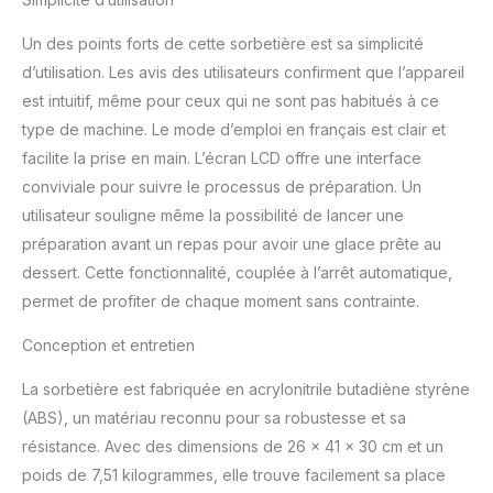
conviviaux. Son design
raffiné en fait également
Un des points forts de cette sorbetière est sa simplicité
un cadeau idéal pour
d’utilisation. Les avis des utilisateurs confirment que l’appareil
tous les amateurs de
desserts maison.
est intuitif, même pour ceux qui ne sont pas habitués à ce
[Expérience Saine et
type de machine. Le mode d’emploi en français est clair et
Silencieuse] - Prenez le
facilite la prise en main. L’écran LCD offre une interface
contrôle ! Créez des
conviviale pour suivre le processus de préparation. Un
glaces plus saines en
maîtrisant les sucres et
utilisateur souligne même la possibilité de lancer une
les ingrédients. Son
préparation avant un repas pour avoir une glace prête au
fonctionnement
dessert. Cette fonctionnalité, couplée à l’arrêt automatique,
silencieux (≤ 60 dB)
permet de profiter de chaque moment sans contrainte.
préserve le calme de
votre foyer pendant la
Conception et entretien
préparation. [Nettoyage
Simplifié et Gain de
La sorbetière est fabriquée en acrylonitrile butadiène styrène
Place] - Toutes les
(ABS), un matériau reconnu pour sa robustesse et sa
parties en contact avec
les aliments (bac en
résistance. Avec des dimensions de 26 x 41 x 30 cm et un
aluminium et pale) sont
poids de 7,51 kilogrammes, elle trouve facilement sa place
amovibles pour un