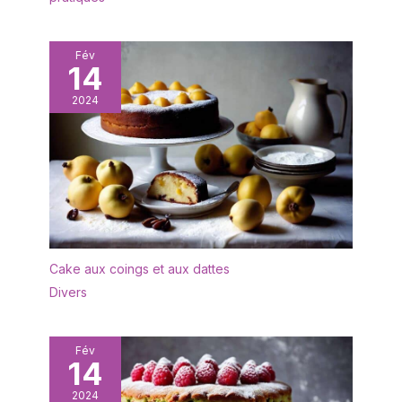
Fév
14
2024
Cake aux coings et aux dattes
Divers
Fév
14
2024