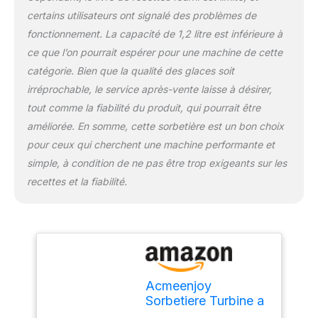
glaces plus saines en
certains utilisateurs ont signalé des problèmes de
maîtrisant les sucres et
fonctionnement. La capacité de 1,2 litre est inférieure à
les ingrédients. Son
fonctionnement
ce que l’on pourrait espérer pour une machine de cette
silencieux (≤ 60 dB)
catégorie. Bien que la qualité des glaces soit
préserve le calme de
irréprochable, le service après-vente laisse à désirer,
votre foyer pendant la
tout comme la fiabilité du produit, qui pourrait être
préparation. [Nettoyage
Simplifié et Gain de
améliorée. En somme, cette sorbetière est un bon choix
Place] - Toutes les
pour ceux qui cherchent une machine performante et
parties en contact avec
simple, à condition de ne pas être trop exigeants sur les
les aliments (bac en
recettes et la fiabilité.
aluminium et pale) sont
amovibles pour un
nettoyage facile. Son
encombrement réduit
permet de la ranger sans
effort.
Acmeenjoy
Sorbetiere Turbine a
Glace avec