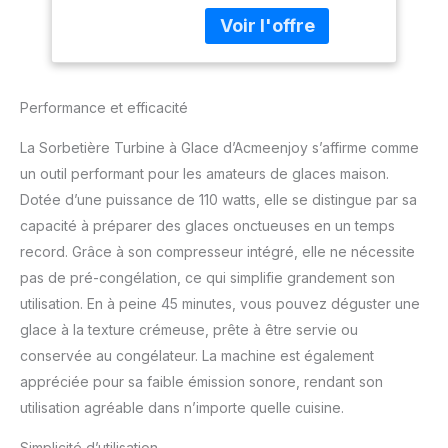
compresseur intégré de
110 W. Fini l'attente
interminable, la
gourmandise s'invite à
tout moment. [Simplicité
Performance et efficacité
d'Usage & Polyvalence
Créative] - Avec ses 3
La Sorbetière Turbine à Glace d’Acmeenjoy s’affirme comme
modes, sa minuterie
un outil performant pour les amateurs de glaces maison.
numérique et son
Dotée d’une puissance de 110 watts, elle se distingue par sa
couvercle transparent
pour ajouter des
capacité à préparer des glaces onctueuses en un temps
garnitures, la création est
record. Grâce à son compresseur intégré, elle ne nécessite
un jeu d'enfant.
pas de pré-congélation, ce qui simplifie grandement son
Transformez facilement
utilisation. En à peine 45 minutes, vous pouvez déguster une
vos ingrédients en glace,
sorbet ou yaourt glacé.
glace à la texture crémeuse, prête à être servie ou
[Design Élégant] - Avec
conservée au congélateur. La machine est également
sa contenance de 1,2 L,
appréciée pour sa faible émission sonore, rendant son
cette sorbetière est
utilisation agréable dans n’importe quelle cuisine.
parfaite pour les familles
et les moments
Simplicité d’utilisation