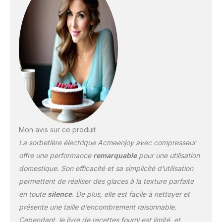
numérique et son
couvercle transparent
pour ajouter des
garnitures, la création est
un jeu d'enfant.
Transformez facilement
vos ingrédients en glace,
sorbet ou yaourt glacé.
[Design Élégant] - Avec
sa contenance de 1,2 L,
cette sorbetière est
parfaite pour les familles
Mon avis sur ce produit
et les moments
La sorbetière électrique Acmeenjoy avec compresseur
conviviaux. Son design
raffiné en fait également
offre une performance
remarquable
pour une utilisation
un cadeau idéal pour
domestique. Son efficacité et sa simplicité d’utilisation
tous les amateurs de
permettent de réaliser des glaces à la texture parfaite
desserts maison.
en toute
silence
. De plus, elle est facile à nettoyer et
[Expérience Saine et
Silencieuse] - Prenez le
présente une taille d’encombrement raisonnable.
contrôle ! Créez des
Cependant, le livre de recettes fourni est limité, et