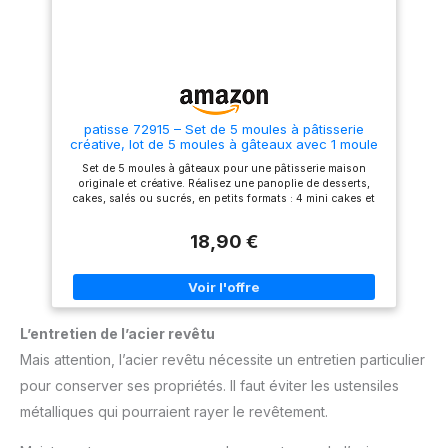
patisse 72915 – Set de 5 moules à pâtisserie
créative, lot de 5 moules à gâteaux avec 1 moule
à insert 15cm et 4 mini moules à cake 9cm – Profi
Set de 5 moules à gâteaux pour une pâtisserie maison
- Acier revêtu, gris anthracite
originale et créative. Réalisez une panoplie de desserts,
cakes, salés ou sucrés, en petits formats : 4 mini cakes et
un cake avec un cœur moelleux (ganache, confiture…).
Moules en acier revêtu, revêtement anti-adhésif Whitford
18,90 €
Xylan (épaisseur 0.30mm) pour un démoulage facile, une
bonne conduction de chaleur et une résistance jusqu’à
215°C au four. Insert en inox pour plus de solidité. Le set
comprend un mini moule à insert 17.5x9x5.5cm et 4 petits
moules à cake individuels 10x7x4cm. Entretien facile :
lavage à la main avec du liquide vaisselle, ne pas utiliser
L’entretien de l’acier revêtu
d’objets tranchants ou d’éponge abrasive. Garantie 2 ans
contre tous vices de fabrication et pour une utilisation
Mais attention, l’acier revêtu nécessite un entretien particulier
normale.
pour conserver ses propriétés. Il faut éviter les ustensiles
métalliques qui pourraient rayer le revêtement.