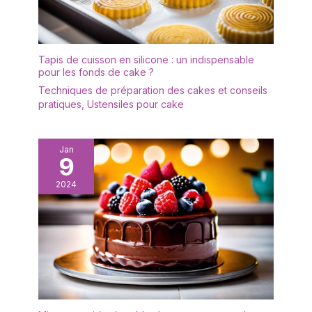
Tapis de cuisson en silicone : un indispensable
pour les fonds de cake ?
Techniques de préparation des cakes et conseils
pratiques
,
Ustensiles pour cake
Jan
9
2024