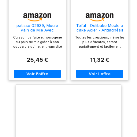
patisse 02939, Moule
Tefal - Delibake Moule a
Pain de Mie Avec
cake Acier - Antiadhésif
Couvercle, Moule Cake,
- 30 cm - Rouge
Cuisson parfaite et homogène
Toutes les créations, même les
Acier Revêtu, Anti-
du pain de mie grâce à son
plus délicates, seront
Adhésif sans PFAS, 20
couvercle qui retient humidité
parfaitement et facilement
cm, Anthracite
et chaleur, garantissant une
démoulées grâce au
cuisson uniforme et une
revêtement antiadhésif
25,45 €
11,32 €
croûte dorée. Utilisable avec
Nettoyage facile grâce au
ou sans couvercle pour
revêtement antiadhésif La
réaliser pain de mie et aussi
garantie de la qualité et du
gâteaux, cakes sucrés ou
savoir-faire allemand.
salés... A la fois simple
d’utilisation et performant
grâce à sa conduction de
chaleur efficace et homogène.
Revêtement anti-adhésif sans
PFAS pour un démoulage
facile. Fabriqué en Europe.
Nettoyage à la main, ne pas
utiliser d'éponge abrasive.