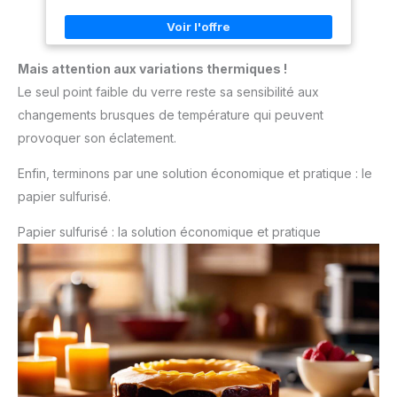
- Parfait pour le pain, les brownies ou les gratins, sans
transfert de goût. Le moule passe au lave-vaisselle, au
micro-ondes, au réfrigérateur et au congélateur pour un
maximum de confort au quotidien. Capacité : 1500 ml.
Dimensions extérieures avec poignées : 25 x 11 cm. Verre
Mais attention aux variations thermiques !
borosilicate. Son look intemporel permet de servir
directement à table.
Le seul point faible du verre reste sa sensibilité aux
changements brusques de température qui peuvent
provoquer son éclatement.
Enfin, terminons par une solution économique et pratique : le
papier sulfurisé.
Papier sulfurisé : la solution économique et pratique