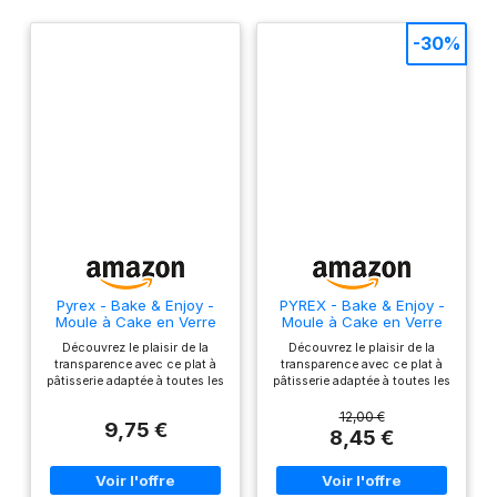
-30%
Pyrex - Bake & Enjoy -
PYREX - Bake & Enjoy -
Moule à Cake en Verre
Moule à Cake en Verre
31x12 cm
Ecru 28 x 12 x 8 cm
Découvrez le plaisir de la
Découvrez le plaisir de la
transparence avec ce plat à
transparence avec ce plat à
pâtisserie adaptée à toutes les
pâtisserie adaptée à toutes les
gourmandises Verre
gourmandises Verre
borosilicate : résistant aux
borosilicate : résistant aux
12,00 €
9,75 €
chocs thermiques : de -40°
chocs thermiques : de -40°
8,45 €
jusqu'à 300° + idéal cuisson
jusqu'à 300° + idéal cuisson
homogène Idéal pour préparer
homogène Idéal pour préparer
votre cake préféré avec un
votre cake préféré avec un