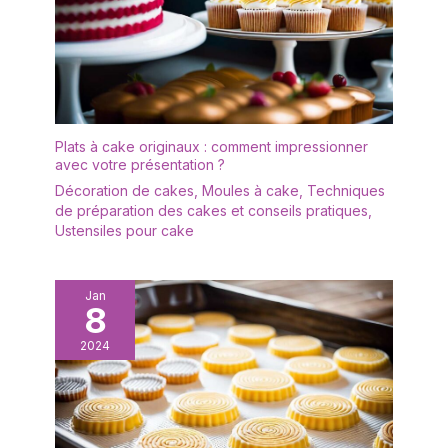
Plats à cake originaux : comment impressionner
avec votre présentation ?
Décoration de cakes
,
Moules à cake
,
Techniques
de préparation des cakes et conseils pratiques
,
Ustensiles pour cake
Jan
8
2024