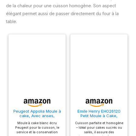
de la chaleur pour une cuisson homogène. Son aspect
élégant permet aussi de passer directement du four à la
table.
Peugeot Appolia Moule à
Emile Henry EH026120
cake, Avec anses,
Petit Moule à Cake,
Matière : Céramique,
Céramique, Beige Argile,,
Moule à cake blanc écru
Cuisson parfaite et homogène
Couleur : Écru, Taille : 31
24 x 11 x 8 cm
Peugeot pour la cuisson, le
– Idéal pour cakes sucrés ou
cm, 60503
service et la conservation
salés, il assure des