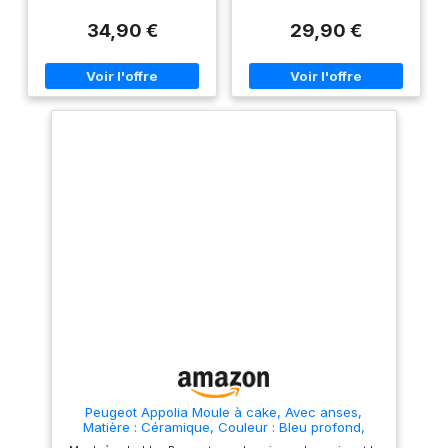
d’aliments riches en saveurs,
préparations dorées à cœur et
Taille idéale pour des cakes
moelleuses. Céramique Haute
34,90 €
29,90 €
généreux Profondeur optimale
Résistance – Diffuse la chaleur
pour des cakes salés, sucrés
en douceur et maintient le
ou autres quatre-quarts,
gâteau chaud plus longtemps
Poignées pratiques pour une
à table. Format pratique 24 x 11
manipulation sécurisée et un
x 8 cm – Convient pour 2 à 4
transport facile, Design épuré
personnes, parfait pour un
et élégant Disponible en 4
usage quotidien ou les petits
teintes : Bleu profond, rouge,
foyers. Émail durable et anti-
écru et gris ardoise, Résistant
rayures – Permet de couper et
aux chocs thermiques, Ne
servir directement dans le
raye pas les surfaces grâce au
moule sans l’abîmer.
polissage de la face inférieure
Fabrication française – Conçu
Adapté au lave-vaisselle, au
à la main en Bourgogne,
four à micro-ondes, au four
design Beige Argile raffiné
traditionnel jusqu’à 250 °C et
pour une présentation
au congélateur jusqu’à - 25°C,
élégante.
Fabriqué en France Contenu :
1 x Peugeot Appolia Moule à
cake, Couleur : Écru, Matière :
Céramique, Taille : 31 cm,
Notice d’utilisation, 60503
Peugeot Appolia Moule à cake, Avec anses,
Matière : Céramique, Couleur : Bleu profond,
Taille : 31 cm, 60534