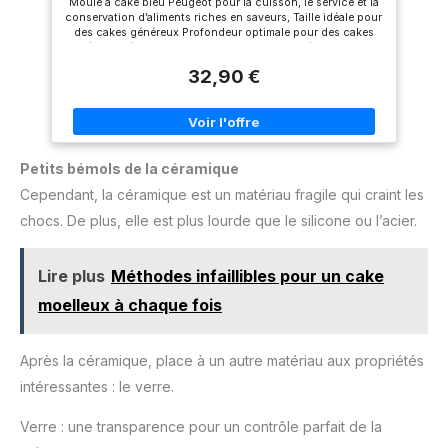
Moule à cake bleu Peugeot pour la cuisson, le service et la
conservation d’aliments riches en saveurs, Taille idéale pour
des cakes généreux Profondeur optimale pour des cakes
salés, sucrés ou autres quatre-quarts, Poignées pratiques
pour une manipulation sécurisée et un transport facile,
32,90 €
Design épuré et élégant Disponible en 4 teintes : Bleu
profond, rouge, écru et gris ardoise, Résistant aux chocs
thermiques, Ne raye pas les surfaces grâce au polissage de
la face inférieure Adapté au lave-vaisselle, au four à micro-
ondes, au four traditionnel jusqu’à 250 °C et au congélateur
jusqu’à - 25°C, Fabriqué en France Contenu : 1 x Peugeot
Petits bémols de la céramique
Appolia Moule à cake, Couleur : Bleu profond, Matière :
Céramique, Taille : 31 cm, Notice d’utilisation, 60534
Cependant, la céramique est un matériau fragile qui craint les
chocs. De plus, elle est plus lourde que le silicone ou l’acier.
Lire plus
Méthodes infaillibles pour un cake
moelleux à chaque fois
Après la céramique, place à un autre matériau aux propriétés
intéressantes : le verre.
Verre : une transparence pour un contrôle parfait de la