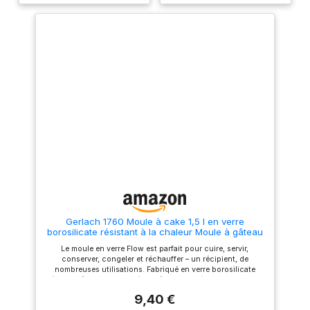
effet lissé : on adore ! Vous
effet lissé : on adore ! Vous
pouvez déposer votre plat au
pouvez déposer votre plat au
congélateur, four, lave-
congélateur, four, lave-
vaisselle ainsi qu'au micro-
vaisselle ainsi qu'au micro-
onde Matériau hygiénique
onde Matériau hygiénique
résistant aux rayures -
résistant aux rayures -
Dimensions : 28x11x8 cm -
Dimensions : 28x12x8 cm -
Contenance : 1.7 L
Contenance : 1.5 L
Gerlach 1760 Moule à cake 1,5 l en verre
borosilicate résistant à la chaleur Moule à gâteau
Moule à pain Plat à gratin rectangulaire 25 x 11 cm
Le moule en verre Flow est parfait pour cuire, servir,
Pour four congélateur Flow
conserver, congeler et réchauffer – un récipient, de
nombreuses utilisations. Fabriqué en verre borosilicate
résistant à la chaleur - Résiste à des températures allant de
-40 °C à 300 °C et aux chocs thermiques jusqu'à 180 °C. La
9,40 €
surface non poreuse n'absorbe pas les arômes ni les odeurs