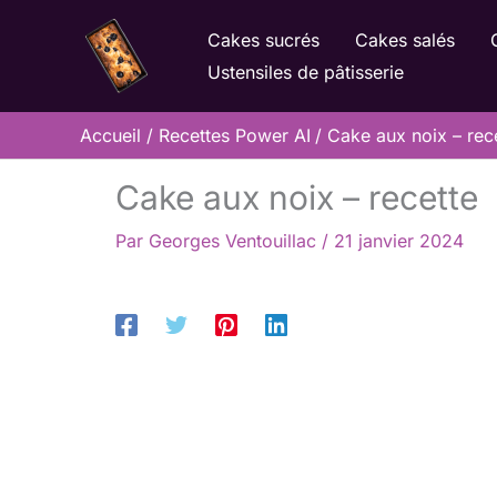
Aller
Cakes sucrés
Cakes salés
au
Ustensiles de pâtisserie
contenu
Accueil
Recettes Power AI
Cake aux noix – rec
Cake aux noix – recette
Par
Georges Ventouillac
/
21 janvier 2024