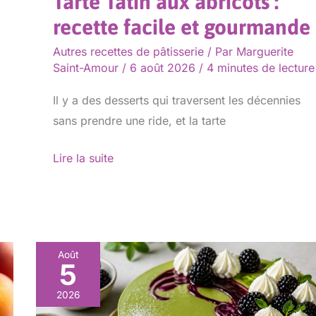
Tarte Tatin aux abricots :
recette facile et gourmande
Autres recettes de pâtisserie
/ Par
Marguerite
Saint-Amour
/
6 août 2026
/
4 minutes de lecture
Il y a des desserts qui traversent les décennies
sans prendre une ride, et la tarte
Lire la suite
Août
5
Mousse
au
2026
thé