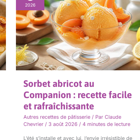
abricot
2026
au
Companion
:
recette
facile
et
rafraîchissante
Sorbet abricot au
Companion : recette facile
et rafraîchissante
Autres recettes de pâtisserie
/ Par
Claude
Chevrier
/
3 août 2026
/
4 minutes de lecture
L’été s’installe et avec lui, l’envie irrésistible de