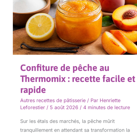
au
Thermomix
:
recette
facile
et
rapide
Confiture de pêche au
Thermomix : recette facile et
rapide
Autres recettes de pâtisserie
/ Par
Henriette
Leforestier
/
5 août 2026
/
4 minutes de lecture
Sur les étals des marchés, la pêche mûrit
tranquillement en attendant sa transformation la