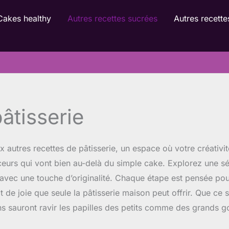
Cakes healthy
Autres recettes sucrées
Autres recette
âtisserie
x autres recettes de pâtisserie, un espace où votre créativi
eurs qui vont bien au-delà du simple cake. Explorez une sél
s avec une touche d’originalité. Chaque étape est pensée p
t de joie que seule la pâtisserie maison peut offrir. Que ce
ons sauront ravir les papilles des petits comme des grands 