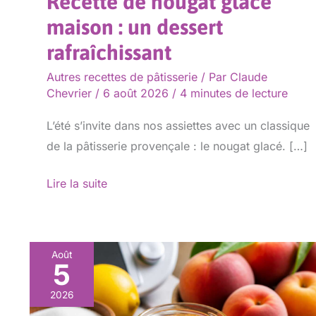
Recette de nougat glacé
maison : un dessert
rafraîchissant
Autres recettes de pâtisserie
/ Par
Claude
Chevrier
/
6 août 2026
/
4 minutes de lecture
L’été s’invite dans nos assiettes avec un classique
de la pâtisserie provençale : le nougat glacé. […]
Lire la suite
Août
5
Confiture
de
2026
pêche