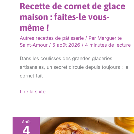
Recette de cornet de glace
même
maison : faites-le vous-
!
même !
Autres recettes de pâtisserie
/ Par
Marguerite
Saint-Amour
/
5 août 2026
/
4 minutes de lecture
Dans les coulisses des grandes glaceries
artisanales, un secret circule depuis toujours : le
cornet fait
Lire la suite
Août
4
Abricots