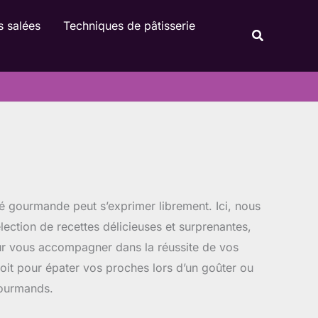
Rechercher
s salées
Techniques de pâtisserie
Recherche
té gourmande peut s’exprimer librement. Ici, nous
ection de recettes délicieuses et surprenantes,
our vous accompagner dans la réussite de vos
 soit pour épater vos proches lors d’un goûter ou
gourmands.