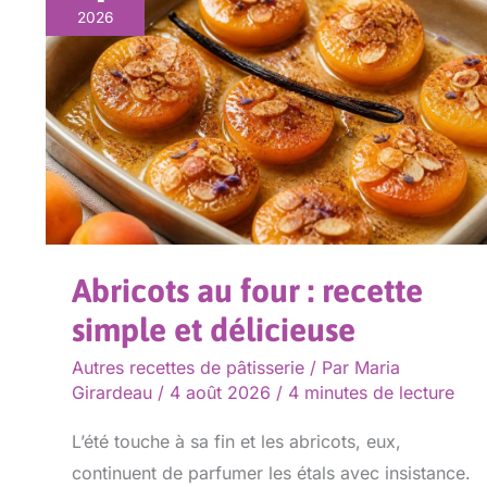
au
2026
four
:
recette
simple
et
délicieuse
Abricots au four : recette
simple et délicieuse
Autres recettes de pâtisserie
/ Par
Maria
Girardeau
/
4 août 2026
/
4 minutes de lecture
L’été touche à sa fin et les abricots, eux,
continuent de parfumer les étals avec insistance.