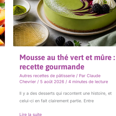
vert
et
mûre
:
recette
gourmande
Mousse au thé vert et mûre :
recette gourmande
Autres recettes de pâtisserie
/ Par
Claude
Chevrier
/
5 août 2026
/
4 minutes de lecture
Il y a des desserts qui racontent une histoire, et
celui-ci en fait clairement partie. Entre
Lire la suite