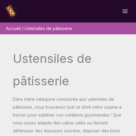
Aller
Rechercher
au
contenu
Accueil
Ustensiles de pâtisserie
Ustensiles de
pâtisserie
Dans notre catégorie consacrée aux ustensiles de
pâtisserie, vous trouverez tout ce dont votre cuisine a
besoin pour sublimer vos créations gourmandes ! Que
vous soyez adepte des cakes salés ou fervent
défenseur des douceurs sucrées, disposer des bons