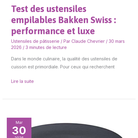
Test des ustensiles
empilables Bakken Swiss :
performance et luxe
Ustensiles de pâtisserie
/ Par
Claude Chevrier
/
30 mars
2026
/
3 minutes de lecture
Dans le monde culinaire, la qualité des ustensiles de
cuisson est primordiale. Pour ceux qui recherchent
Lire la suite
Test
Mar
30
de
la
2026