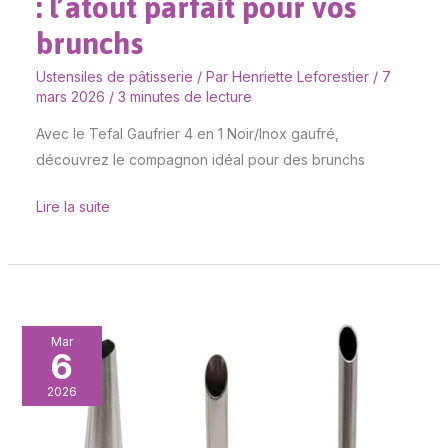
: l’atout parfait pour vos
brunchs
Ustensiles de pâtisserie
/ Par
Henriette Leforestier
/
7
mars 2026
/
3 minutes de lecture
Avec le Tefal Gaufrier 4 en 1 Noir/Inox gaufré,
découvrez le compagnon idéal pour des brunchs
Lire la suite
Test
Mar
6
des
douilles
2026
inox
: