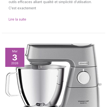
outils efficaces alliant qualité et simplicité d’utilisation.
C’est exactement
Lire la suite
Test
Mar
3
du
robot
2026
pâtissier
Kenwood
Titanium
Chef
Baker
XL
: