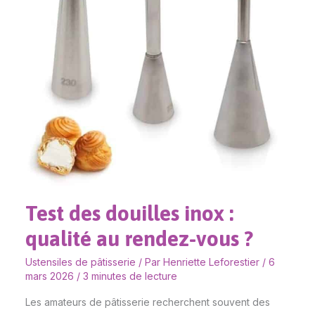
qualité
au
rendez-
vous
?
Test des douilles inox :
qualité au rendez-vous ?
Ustensiles de pâtisserie
/ Par
Henriette Leforestier
/
6
mars 2026
/
3 minutes de lecture
Les amateurs de pâtisserie recherchent souvent des