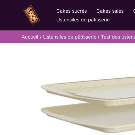
Aller
Cakes sucrés
Cakes salés
au
Ustensiles de pâtisserie
contenu
Accueil
Ustensiles de pâtisserie
Test des usten