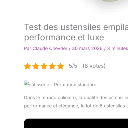
Test des ustensiles empil
performance et luxe
Par
Claude Chevrier
/
30 mars 2026
/
3 minutes
5/5 - (8 votes)
Dans le monde culinaire, la qualité des ustensil
performance et élégance, le lot de 6 ustensiles 