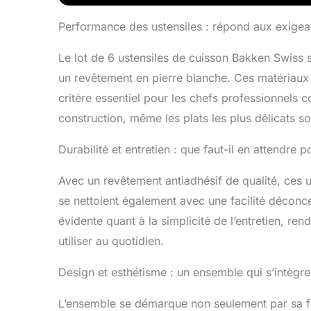
effort et l
fabriqué e
Performance des ustensiles : répond aux exigea
de cuisson
profession
Le lot de 6 ustensiles de cuisson Bakken Swiss s
fiable et d
un revêtement en pierre blanche. Ces matériaux 
températur
plateau em
critère essentiel pour les chefs professionnels 
d'ustensi
construction, même les plats les plus délicats son
l'espace p
organisée 
Durabilité et entretien : que faut-il en attendre 
moules à p
cuisine Pol
Avec un revêtement antiadhésif de qualité, ces u
four, le r
de cuisson
se nettoient également avec une facilité déconcer
sécurité de
évidente quant à la simplicité de l’entretien, re
commodité
utiliser au quotidien.
pour maint
de chacun 
Design et esthétisme : un ensemble qui s’intègre
L’ensemble se démarque non seulement par sa fo