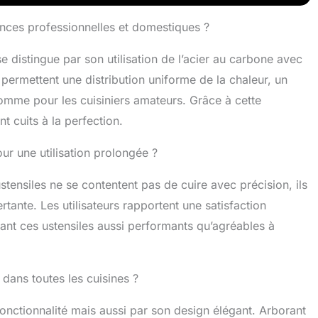
e nettoyage est un jeu d'enfant Qualité commerciale :
n acier au carbone durable, cet ensemble d'ustensiles
nces professionnelles et domestiques ?
 est conçu pour résister aux exigences des cuisines
nelles et domestiques. Profitez d'une performance
e distingue par son utilisation de l’acier au carbone avec
'une qualité durable avec une résistance à la
permettent une distribution uniforme de la chaleur, un
e jusqu'à 230 °C Design peu encombrant : le large
pilable de chaque pièce de notre ensemble
comme pour les cuisiniers amateurs. Grâce à cette
les de cuisson permet non seulement d'économiser de
t cuits à la perfection.
récieux dans l'armoire, mais garde votre cuisine
et prête pour votre prochaine session de cuisson. Nos
pour une utilisation prolongée ?
âtisserie sont un ajout élégant et attrayant à toute
yvalent et sûr : convient pour une utilisation dans le
stensiles ne se contentent pas de cuire avec précision, ils
éfrigérateur et le congélateur, notre ensemble de moules
 est sans PFOA, PFOS et PTFE, assurant la santé et la
tante. Les utilisateurs rapportent une satisfaction
 votre famille. Il passe au lave-vaisselle pour plus de
ndant ces ustensiles aussi performants qu’agréables à
, mais nous vous recommandons de le laver à la main
enir les propriétés durables et résistantes aux taches
de nos articles cadeaux de pâtisserie
 dans toutes les cuisines ?
nctionnalité mais aussi par son design élégant. Arborant