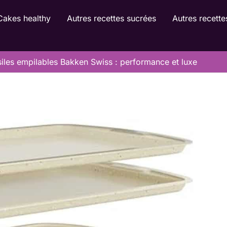
Cakes healthy
Autres recettes sucrées
Autres recette
siles empilables Bakken Swiss : performance et luxe