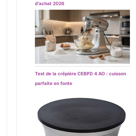
d’achat 2026
Test de la crêpière CEBPD 4 AO : cuisson
parfaite en fonte