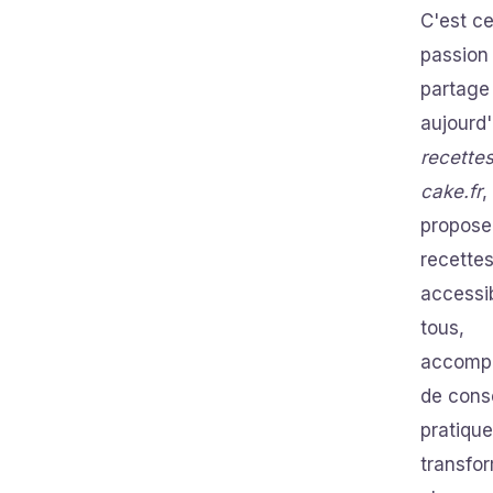
C'est ce
passion
partage
aujourd'
recette
cake.fr
,
propose
recette
accessi
tous,
accomp
de cons
pratiqu
transfo