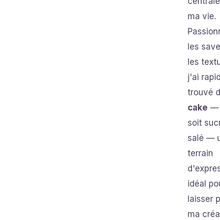
central
ma vie.
Passion
les save
les text
j'ai rap
trouvé d
cake
— 
soit suc
salé — 
terrain
d'expre
idéal po
laisser 
ma créat