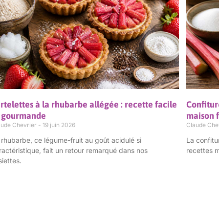
rtelettes à la rhubarbe allégée : recette facile
Confitur
t gourmande
maison f
aude Chevrier
19 juin 2026
Claude Che
 rhubarbe, ce légume-fruit au goût acidulé si
La confitu
ractéristique, fait un retour remarqué dans nos
recettes m
siettes.