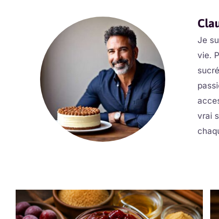
Cla
Je s
vie. 
sucré
passi
acces
vrai 
chaqu