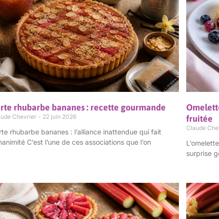
rte rhubarbe bananes : recette gourmande
Omelette
aude Chevrier
22 juin 2026
fruitée
Claude Che
rte rhubarbe bananes : l’alliance inattendue qui fait
unanimité C’est l’une de ces associations que l’on
L’omelett
surprise 