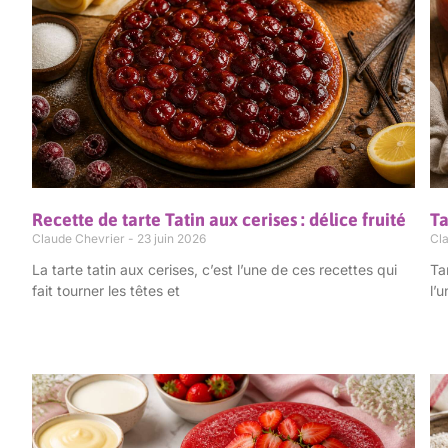
Recette de tarte Tatin aux cerises : délice fruité
Ta
Claude Chevrier
23 juin 2026
Cl
La tarte tatin aux cerises, c’est l’une de ces recettes qui
Ta
fait tourner les têtes et
l’