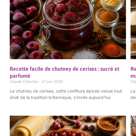
Recette facile de chutney de cerises : sucré et
Re
parfumé
m
Claude Chevrier
27 juin 2026
Cl
Le chutney de cerises, cette confiture épicée venue tout
La
droit de la tradition britannique, s’invite aujourd’hui
de