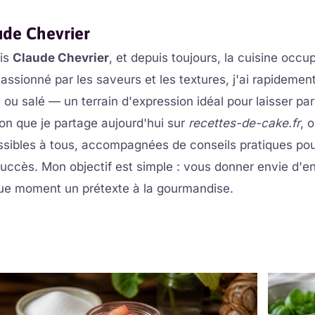
ude Chevrier
uis
Claude Chevrier
, et depuis toujours, la cuisine occ
Passionné par les saveurs et les textures, j'ai rapideme
 ou salé — un terrain d'expression idéal pour laisser par
on que je partage aujourd'hui sur
recettes-de-cake.fr
, 
sibles à tous, accompagnées de conseils pratiques po
succès. Mon objectif est simple : vous donner envie d'enfi
e moment un prétexte à la gourmandise.
Page
Page
Page
Page
Page