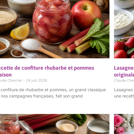
cette de confiture rhubarbe et pommes
Lasagnes
aison
original
aude Chevrier
24 juin 2026
Claude Che
 confiture de rhubarbe et pommes, un grand classique
Lasagnes s
 nos campagnes françaises, fait son grand
une recett