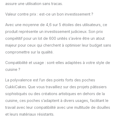
assure une utilisation sans tracas.
qualité (PEBD) pour
offrir une plus grande
Valeur contre prix : est-ce un bon investissement ?
résistance aux fissures
("anti éclatement") et à
Avec une moyenne de 4,6 sur 5 étoiles des utilisateurs, ce
la déformation, en
produit représente un investissement judicieux. Son prix
gardant sa grande
flexibilité et en
compétitif pour un lot de 600 unités s’avère être un atout
minimisant de 90% la
majeur pour ceux qui cherchent à optimiser leur budget sans
probabilité de rupture
compromettre sur la qualité.
et de déformation.
✅100% RECYCLABLE et
Compatibilité et usage : sont-elles adaptées à votre style de
SANS BPA - Fabriqué
cuisine ?
avec du plastique PEBD
100% recyclable et
La polyvalence est l’un des points forts des poches
sans BPA (sans
CukkiCakes. Que vous travailliez sur des projets pâtissiers
toxines). Peut être
utilisé sans danger
sophistiqués ou des créations artistiques en dehors de la
avec les aliments.
cuisine, ces poches s’adaptent à divers usages, facilitant le
✅BOÎTE DE
travail avec leur compatibilité avec une multitude de douilles
DISTRIBUTION -
et leurs matériaux résistants.
Stockée dans une