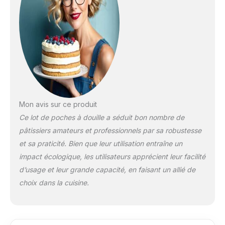
Fabriqué avec une
triple couche de
plastique de haute
qualité (PEBD) pour
offrir une plus grande
résistance aux
fissures ("anti
éclatement") et à la
déformation, en
gardant sa grande
Mon avis sur ce produit
flexibilité et en
Ce lot de poches à douille a séduit bon nombre de
minimisant de 90% la
pâtissiers amateurs et professionnels par sa robustesse
probabilité de rupture
et de déformation.
et sa praticité. Bien que leur utilisation entraîne un
✅100% RECYCLABLE
impact écologique, les utilisateurs apprécient leur facilité
et SANS BPA -
d’usage et leur grande capacité, en faisant un allié de
Fabriqué avec du
choix dans la cuisine.
plastique PEBD 100%
recyclable et sans
BPA (sans toxines).
Peut être utilisé sans