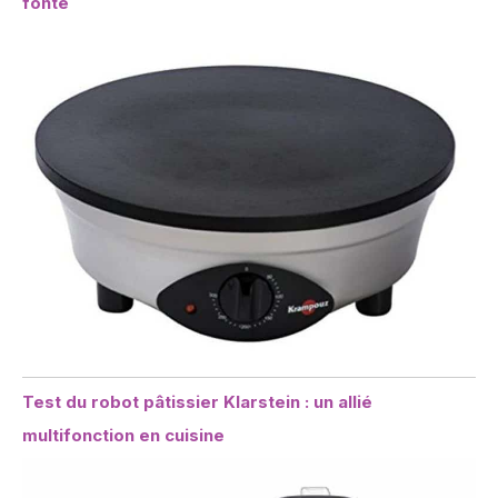
fonte
Test du robot pâtissier Klarstein : un allié
multifonction en cuisine