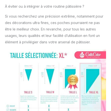
boîte de distribution
À éviter ou à intégrer à votre routine pâtissière ?
pour une meilleure
hygiène et une plus
Si vous recherchez une précision extrême, notamment pour
grande facilité
des décorations ultra fines, ces poches pourraient ne pas
d'utilisation. Avec
"easy-cut" pour que
être le meilleur choix. En revanche, pour tous les autres
vous puissiez trier les
usages, leurs qualités et leur facilité d’utilisation en font un
sacs ✅
élément à privilégier dans votre arsenal de pâtissier.
SPÉCIFICATIONS -
Emballage de 600
unités avec une boîte
distributrice. Poches à
douilles trapézoïdaux,
53 cm de long, 27.5 cm
de large et 0,08 mm
d'épaisseur.
Transparent. Matériau
PEBD haute résistance.
Convient à tous les
types de pâte : pâte à
gâteau, petits gâteaux,