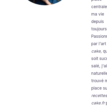
central
ma vie
depuis
toujours
Passion
par l'art
cake
, qu
soit suc
salé, j'ai
naturel
trouvé 
place su
recette
cake.fr