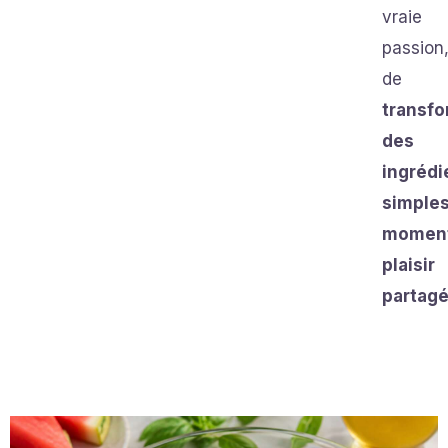
vraie
passion,
de
transf
des
ingrédi
simples
moment
plaisir
partag
Page
Page
Page
Page
Page