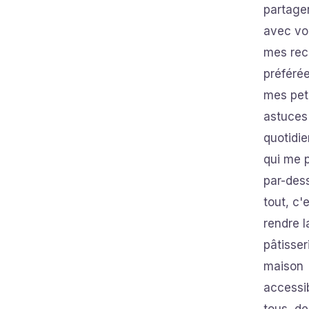
partage
avec vo
mes rec
préférée
mes pet
astuces
quotidie
qui me p
par-des
tout, c'
rendre l
pâtisser
maison
accessi