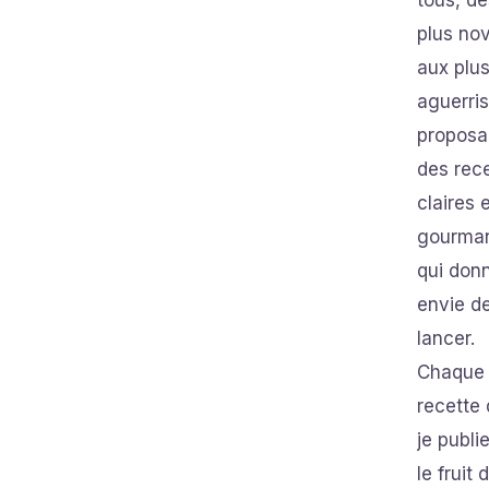
tous, de
plus no
aux plu
aguerris
proposa
des rec
claires 
gourma
qui don
envie d
lancer.
Chaque
recette
je publi
le fruit 