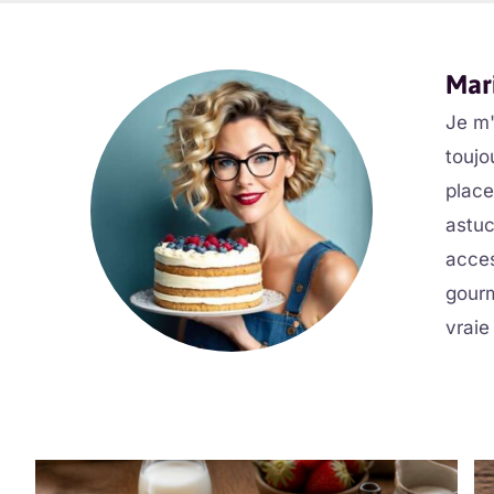
Mar
Je m
toujo
place
astuc
acces
gourm
vraie