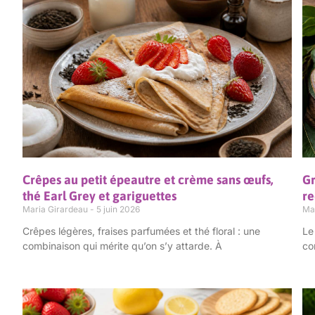
Crêpes au petit épeautre et crème sans œufs,
Gr
thé Earl Grey et gariguettes
re
Maria Girardeau
5 juin 2026
Ma
Crêpes légères, fraises parfumées et thé floral : une
Le
combinaison qui mérite qu’on s’y attarde. À
co