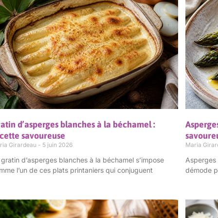
atin d’asperges blanches à la béchamel :
Asperges
cette savoureuse
savoure
ria Girardeau
5 juin 2026
Maria Gira
 gratin d’asperges blanches à la béchamel s’impose
Asperges e
mme l’un de ces plats printaniers qui conjuguent
démode pa