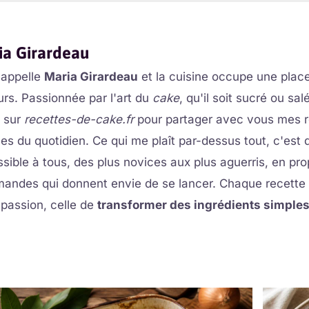
ia Girardeau
'appelle
Maria Girardeau
et la cuisine occupe une plac
urs. Passionnée par l'art du
cake
, qu'il soit sucré ou sa
 sur
recettes-de-cake.fr
pour partager avec vous mes re
es du quotidien. Ce qui me plaît par-dessus tout, c'est 
sible à tous, des plus novices aux plus aguerris, en pro
andes qui donnent envie de se lancer. Chaque recette qu
 passion, celle de
transformer des ingrédients simples
Page
Page
Page
Page
Page