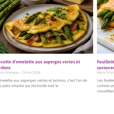
cette d’omelette aux asperges vertes et
Feuilleté
rdons
savoure
ria Girardeau
29 mai 2026
Maria Gira
omelette aux asperges vertes et lardons, c’est l’un de
Les feuil
s plats simples qui réconcilie tout le
comme une 
croustillan