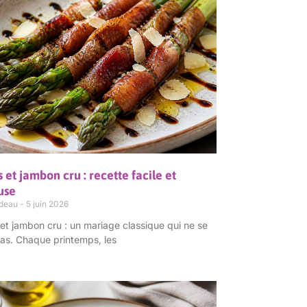
 et jambon cru : recette facile et
use
rdeau
5 juin 2026
t jambon cru : un mariage classique qui ne se
s. Chaque printemps, les