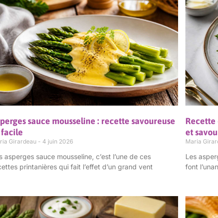
perges sauce mousseline : recette savoureuse
Recette 
 facile
et savo
ria Girardeau
4 juin 2026
Maria Gira
s asperges sauce mousseline, c’est l’une de ces
Les asperg
cettes printanières qui fait l’effet d’un grand vent
font l’una