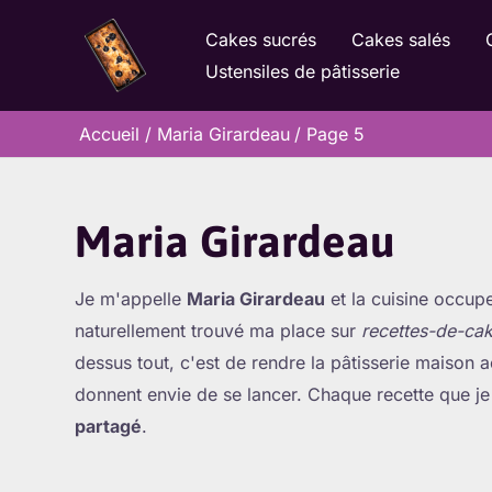
Aller
Cakes sucrés
Cakes salés
au
Ustensiles de pâtisserie
contenu
Accueil
Maria Girardeau
Page 5
Maria Girardeau
Je m'appelle
Maria Girardeau
et la cuisine occup
naturellement trouvé ma place sur
recettes-de-cak
dessus tout, c'est de rendre la pâtisserie maison 
donnent envie de se lancer. Chaque recette que je p
partagé
.