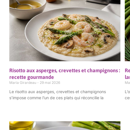
Risotto aux asperges, crevettes et champignons :
Re
recette gourmande
la
Maria Girardeau
29 mai 2026
Ma
Le risotto aux asperges, crevettes et champignons
L’
s’impose comme l’un de ces plats qui réconcilie la
ce