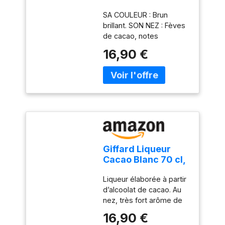
VEDRENNE 25% -
SA COULEUR : Brun
70 cl
brillant. SON NEZ : Fèves
de cacao, notes
finement grillées. SA
16,90 €
SAVEUR : Cacao fondant,
élégant.
Giffard Liqueur
Cacao Blanc 70 cl,
700 milliliters
Liqueur élaborée à partir
d’alcoolat de cacao. Au
nez, très fort arôme de
cacao avec une légère
16,90 €
note de café, enrobée