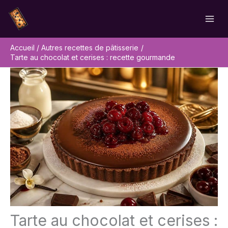
Aller
Rechercher
au
contenu
Accueil
Autres recettes de pâtisserie
Tarte au chocolat et cerises : recette gourmande
Tarte au chocolat et cerises :