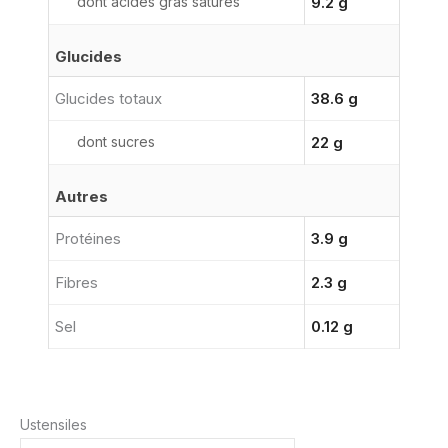
dont acides gras saturés
9.2 g
Glucides
Glucides totaux
38.6 g
dont sucres
22 g
Autres
Protéines
3.9 g
Fibres
2.3 g
Sel
0.12 g
Ustensiles