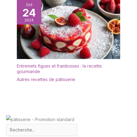
réceptions. Bénéficiez de
Oct
la garantie légale de
24
conformité 2 ans et 14
jours de rétractation
2024
sans frais conformément
à la législation française,
pour un achat sans
risque.
Entremets figues et framboises : la recette
gourmande
Autres recettes de pâtisserie