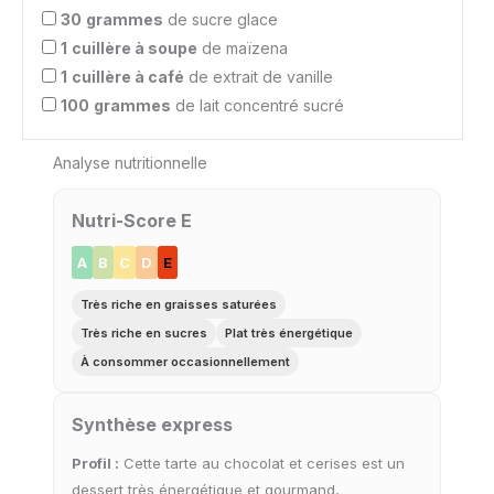
30
grammes
de sucre glace
1
cuillère à soupe
de maïzena
1
cuillère à café
de extrait de vanille
100
grammes
de lait concentré sucré
Analyse nutritionnelle
Nutri-Score E
A
B
C
D
E
Très riche en graisses saturées
Très riche en sucres
Plat très énergétique
À consommer occasionnellement
Synthèse express
Profil :
Cette tarte au chocolat et cerises est un
dessert très énergétique et gourmand,