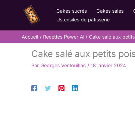
Aller
Cakes sucrés
Cakes salés
au
Ustensiles de pâtisserie
contenu
Accueil
Recettes Power AI
Cake salé aux petits
Cake salé aux petits pois
Par
Georges Ventouillac
/
18 janvier 2024