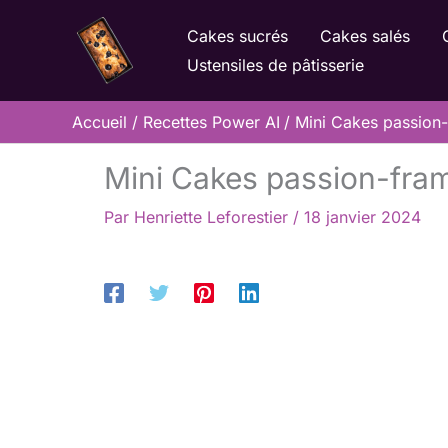
Aller
Cakes sucrés
Cakes salés
au
Ustensiles de pâtisserie
contenu
Accueil
Recettes Power AI
Mini Cakes passion-
Mini Cakes passion-fram
Par
Henriette Leforestier
/
18 janvier 2024