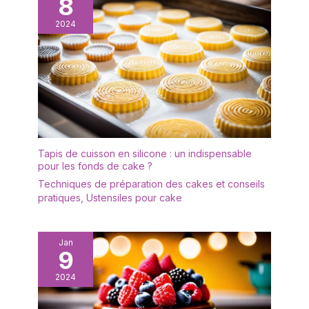
8
2024
Tapis de cuisson en silicone : un indispensable
pour les fonds de cake ?
Techniques de préparation des cakes et conseils
pratiques
,
Ustensiles pour cake
Jan
9
2024