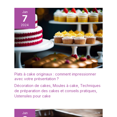
desserts, Il peut également
être utilisé comme outil idéal
pour l'enseignement de la
Jan
pâtisserie et le bricolage.
7
Convient pour les mariages,
les fêtes, les anniversaires, la
2024
restauration, les pique-niques,
noël et d'autres événements.
L'emballage peut également
être utilisé comme cadeau
pour la famille, les amis, etc.
Plats à cake originaux : comment impressionner
avec votre présentation ?
Décoration de cakes
,
Moules à cake
,
Techniques
de préparation des cakes et conseils pratiques
,
Ustensiles pour cake
Jan