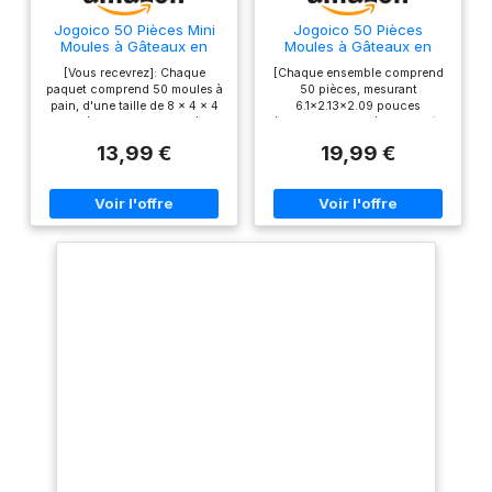
Jogoico 50 Pièces Mini
Jogoico 50 Pièces
Moules à Gâteaux en
Moules à Gâteaux en
Papier Jetables
Papier Jetables 15.5 x 5.4
[Vous recevrez]: Chaque
[Chaque ensemble comprend
8x8x4cm
x 5.3cm
paquet comprend 50 moules à
50 pièces, mesurant
pain, d'une taille de 8 x 4 x 4
6.1x2.13x2.09 pouces
cm (3,15 x 1,57 x 1,57in),
(15.5x5.4x5.3 cm). Fabriqués
convenant à la plupart des
en matériaux alimentaires de
13,99 €
19,99 €
mini gâteaux et pains, ainsi
haute qualité, non toxiques,
qu'aux mini muffins. [Cases à
insipides, inoffensifs pour le
pain en papier jetables]:
corps humain, sans
Fabriquées en papier jetable
décoloration ni pollution. Que
de qualité alimentaire, ces 50
vous organisiez un grand
boîtes à pain sont de haute
événement ou que vous
qualité, non toxiques et
prépariez des cadeaux, la
respectueuses de
quantité suffisante peut
l'environnement. Vous n'avez
répondre aux besoins de
pas à vous soucier des
cuisson. [Indéformable et
problèmes de sécurité
pliable]: Par rapport aux
alimentaire, vous pouvez
tasses rondes traditionnelles,
entrer en contact direct avec
les moules à tasses carrées
les aliments en toute
peuvent augmenter la stabilité
confiance. [Résistance à la
du gâteau et éviter qu'il ne se
graisse et aux températures
déforme pendant le processus
élevées]: Ces moules à
de cuisson. Les moules sont
gâteaux sont doublés d'une
conçus sous une forme
couche anti-graisse, non
pliable, ce qui permet
adhésive, pas besoin de les
d'économiser de l'espace et
graisser ou de les doubler,
facilite le stockage et le