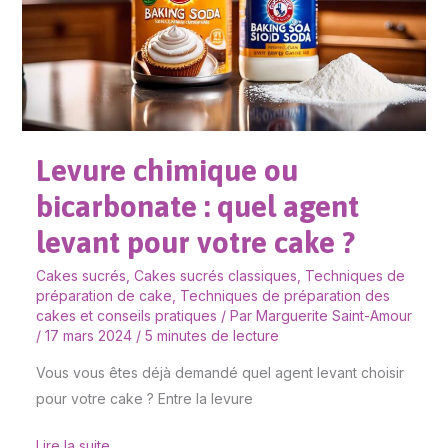
quel
agent
levant
pour
votre
cake
Levure chimique ou
?
bicarbonate : quel agent
levant pour votre cake ?
Cakes sucrés
,
Cakes sucrés classiques
,
Techniques de
préparation de cake
,
Techniques de préparation des
cakes et conseils pratiques
/ Par
Marguerite Saint-Amour
/
17 mars 2024
/
5 minutes de lecture
Vous vous êtes déjà demandé quel agent levant choisir
pour votre cake ? Entre la levure
Lire la suite