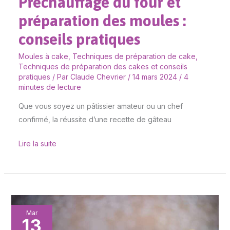
Préchauffage du four et
préparation des moules :
conseils pratiques
Moules à cake
,
Techniques de préparation de cake
,
Techniques de préparation des cakes et conseils
pratiques
/ Par
Claude Chevrier
/
14 mars 2024
/
4
minutes de lecture
Que vous soyez un pâtissier amateur ou un chef
confirmé, la réussite d’une recette de gâteau
Lire la suite
Méthodes
Mar
13
infaillibles