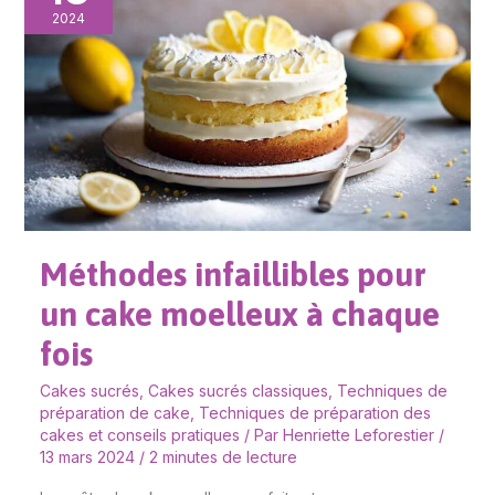
pour
2024
un
cake
moelleux
à
chaque
fois
Méthodes infaillibles pour
un cake moelleux à chaque
fois
Cakes sucrés
,
Cakes sucrés classiques
,
Techniques de
préparation de cake
,
Techniques de préparation des
cakes et conseils pratiques
/ Par
Henriette Leforestier
/
13 mars 2024
/
2 minutes de lecture