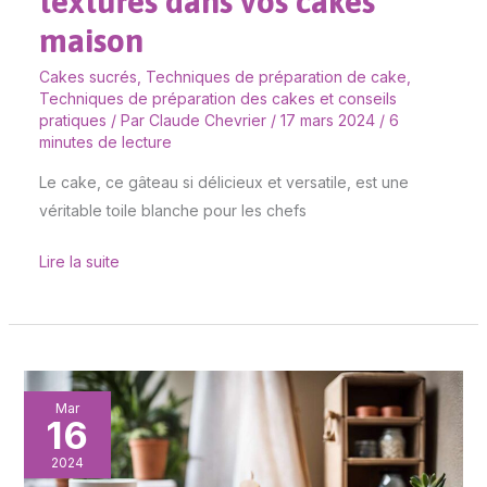
textures dans vos cakes
maison
Cakes sucrés
,
Techniques de préparation de cake
,
Techniques de préparation des cakes et conseils
pratiques
/ Par
Claude Chevrier
/
17 mars 2024
/
6
minutes de lecture
Le cake, ce gâteau si délicieux et versatile, est une
véritable toile blanche pour les chefs
Lire la suite
Techniques
Mar
16
avancées
de
2024