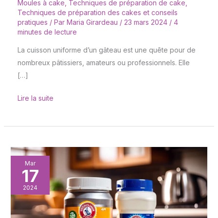
Moules à cake
,
Techniques de préparation de cake
,
Techniques de préparation des cakes et conseils
pratiques
/ Par
Maria Girardeau
/
23 mars 2024
/
4
minutes de lecture
La cuisson uniforme d’un gâteau est une quête pour de
nombreux pâtissiers, amateurs ou professionnels. Elle
[…]
Lire la suite
Levure
Mar
17
chimique
ou
2024
bicarbonate
: