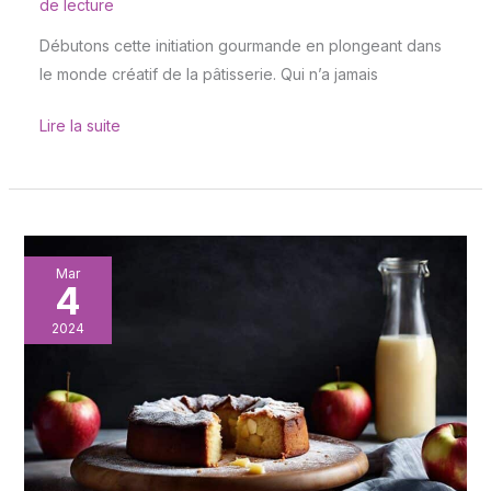
de lecture
Débutons cette initiation gourmande en plongeant dans
le monde créatif de la pâtisserie. Qui n’a jamais
Lire la suite
Comment
Mar
4
obtenir
une
2024
croûte
croustillante
sur
votre
cake