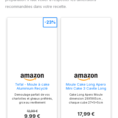
recommandées dans votre recette.
-23%
Tefal - Moule à cake
Moule Cake Long Apero
Aluminium Recyclé
Mini Cake 3 Cavite Long
Antiadhésif Chocolat - 28
Gateau Apéritif Pâtisserie
Demoulage parfait de vos
Cake Long Apero Moule
cm
Moule Silicone Gateau
charlottes et gteaux préférés,
dimension 29X19X5cm ,
Rectanguilaire 29x19cm
grce au revêtement
chaque cube 27x5x5cm
(Rouge)
antiadhésif exclusif de ce
Materiel Silicone Alimentaire .
moule Haute resistance et
Facile Démoulage.Antiadhésif
12,99 €
17,99 €
durabilite : Ce moule à gteau
moule pour patisserier Moule
9,99 €