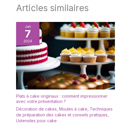
Articles similaires
Jan
7
2024
Plats à cake originaux : comment impressionner
avec votre présentation ?
Décoration de cakes
,
Moules à cake
,
Techniques
de préparation des cakes et conseils pratiques
,
Ustensiles pour cake