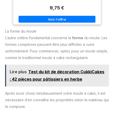
jusqu'à 300° + idéal cuisson homogène Idéal pour préparer
mgkg Facile a nettoyer : Le
votre cake préféré avec un effet lissé : on adore ! Vous
revêtement antiadhésif est
9,75 €
pouvez déposer votre plat au congélateur, four, lave-
garanti sans pfoa, sans plomb,
vaisselle ainsi qu'au micro-onde Matériau hygiénique
sans cadmium Fabrique en
résistant aux rayures - Dimensions : 28x11x8 cm -
france par tefal, n degrès1
Contenance : 1.7 L
mondialdes articles culinaires
source : Euromonitor
international ltd, édition home
La forme du moule
and garden 2019, valeur de la
marque en magasin (rsp),
L’autre critère fondamental concerne la
forme
du moule. Les
données 2018 Fabriqué en
france
formes complexes peuvent être plus difficiles à cuire
uniformément. Pour commencer, optez pour un moule simple,
comme le traditionnel moule à cake rectangulaire.
Lire plus
Test du kit de décoration CukkiCakes
: 42 pièces pour pâtissiers en herbe
Après avoir choisi minutieusement votre moule à cake, il est
nécessaire d’en connaître les propriétés selon le matériau qui
le compose.