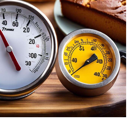
mometre Cuisson,
quelle direction, ce qui est
avec plage de
pratique pour les droitiers
ature de -50 à 300
comme pour les gauchers
 Celsius; Basculer
INTELLIGENT ET DIGITAL
ent entre Celsius ou
: Fonction de verrouillage,
nheit. Thermomètre
vous pouvez « HOLD » la
nde, parfait pour le
valeur de la thermomètre
ill, le fumoir, le
de cuisine sur l'écran pour
ue, et la cuisson en
lire la température loin de
n air et mesurer la
la source de chaleur ;
rature de diverses
Fonction on/off
issons chaudes.
intelligente, la sonde du
Pro Thermomètre
thermomètre s'ouvre ou
sserie, Votre Choix
se ferme
e: Le thermomètre à
automatiquement lorsque
peut être largement
vous dépliez ou repliez la
é dans la cuisine, le
sonde. Si le thermometre
cue, la fabrication
alimentaire n'est pas
issons chaudes, la
utilisé pendant 10 minutes,
cation de bonbons,
il s'éteint
 ThermoPro devient
automatiquement pour
mpPro ! TempPro
économiser
nserve la même
intelligemment l'énergie
ission, la même
de la batterie SONDES
ure opérationnelle et
ULTRA-FINE ET EXTRA-