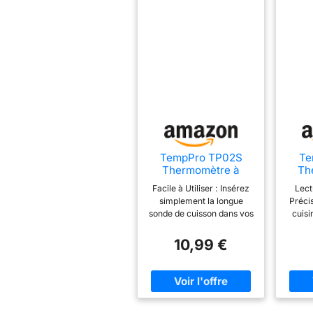
TempPro TP02S
Te
Thermomètre à
Th
viande, thermomètre
vian
Facile à Utiliser : Insérez
Lect
à lecture
simplement la longue
Préci
instantanée 3s
sonde de cuisson dans vos
cuisi
aliments ou liquides et
haute 
obtenez une lecture
tempér
10,99 €
précise de la température
nour
à chaque fois ; le
sec
thermometre cuisine est
d'e
idéal pour les grillades, les
Celsi
liquides, la cuisson, et la
13,