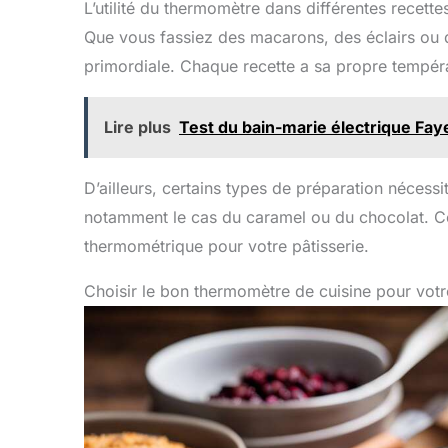
fabrication de bonbons.
therm
L’utilité du thermomètre dans différentes recette
Lecture Rapide et de
équi
Que vous fassiez des macarons, des éclairs ou de
Haute Précision : Le
acier
thermomètre cuisine
cm, 
primordiale. Chaque recette a sa propre températ
numérique pour est
vous 
équipé d'une sonde ultra-
mai
sensible, qui peut lire
surfa
Lire plus
Test du bain-marie électrique Faye
rapidement et avec
à Util
précision la température
cuison
en 1-3 secondes ;
temper
précision de la
va
D’ailleurs, certains types de préparation nécessi
température : ±0,5 °C.
chang
notamment le cas du caramel ou du chocolat. Ce
Sonde de 13cm de Long et
re
Large Plage de Mesure de
alim
thermométrique pour votre pâtisserie.
Température : Le
cuis
termometre cuison utilise
rét
Choisir le bon thermomètre de cuisine pour vot
une sonde alimentaire en
pou
acier inoxydable de 13
i
cm, suffisamment longue
tempé
pour éviter de vous brûler
de fa
les mains pendant la
therm
mesure ; plage de
température : -50 ℃ ~
auto
300 ℃ Économie
10 mi
d'énergie : Fonction
La