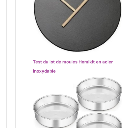
Test du lot de moules Homikit en acier
inoxydable