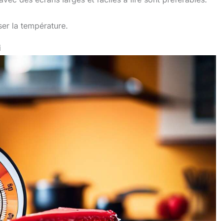
rangé. Grâce à la finition
magnétique ou au trou de
suspension au dos, vous
iser la température.
pouvez facilement
l'attacher à votre four ou
i
à votre réfrigérateur ou le
suspendre n'importe où.
Après utilisation, il suffit
d'essuyer ou de rincer la
sonde