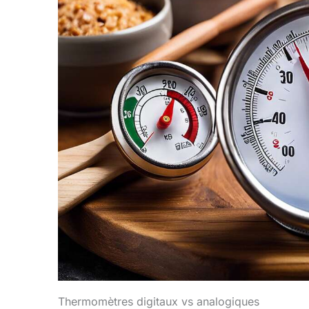
d'arrêt automatique
Ther
intégrée, le thermometre
patisserie s'éteindra
tempér
automatiquement après
degré
10 minutes d'inactivité ; et
librem
il peut basculer entre
Fahre
Celsius et Fahrenheit lors
à via
de la mesure de la
gr
température. Plusieurs
barbec
Méthodes de Stockage :
plei
Les thermometre cuisson
tempé
à lecture instantanée ont
bo
des trous de suspension,
Temp
qui peuvent être
Pati
facilement accrochés à
Fiabl
des crochets ou à des
sucre 
cordes de cuisine ; le
utilis
couvre-sonde peut
barbe
protéger votre
de bo
thermometre cuisine des
fabri
dommages physiques, et il
etc.
peut également être clipsé
Te
dans votre poche pour un
co
transport facile.
m
Thermomètres digitaux vs analogiques
ThermoPro devient
struct