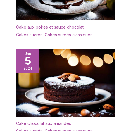
Cake aux poires et sauce chocolat
Cakes sucrés
,
Cakes sucrés classiques
Jan
5
2024
Cake chocolat aux amandes
Cakes sucrés
,
Cakes sucrés classiques