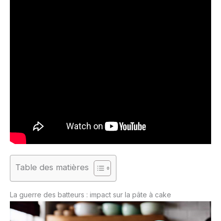
Table des matières
La guerre des batteurs : impact sur la pâte à cake