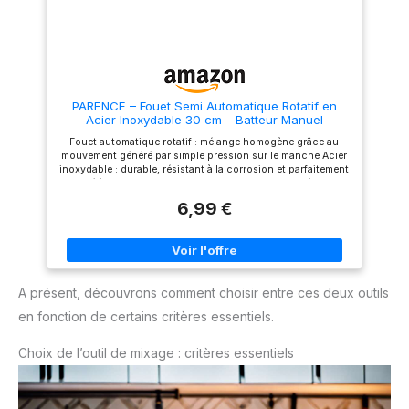
garantie, Dimensions : 13,5 x
15,2 x 22,7 cm, Matériau :
plastique (POM/ABS/PS),
Couleur :
transparent/blanc/rouge,
30702260
PARENCE – Fouet Semi Automatique Rotatif en
Acier Inoxydable 30 cm – Batteur Manuel
Professionnel pour Œufs, Pâtes, Sauces, Crèmes
Fouet automatique rotatif : mélange homogène grâce au
– Ustensile de Cuisine, Gris
mouvement généré par simple pression sur le manche Acier
inoxydable : durable, résistant à la corrosion et parfaitement
adapté à un usage alimentaire Longueur 30 cm : idéal pour
bols, casseroles et saladiers de toutes tailles Polyvalent :
6,99 €
parfait pour œufs, sauces, crèmes, pâtes liquides et
préparations légères Facile d’entretien : se rince rapidement
et passe au lave-vaisselle pour un nettoyage sans effort
A présent, découvrons comment choisir entre ces deux outils
en fonction de certains critères essentiels.
Choix de l’outil de mixage : critères essentiels