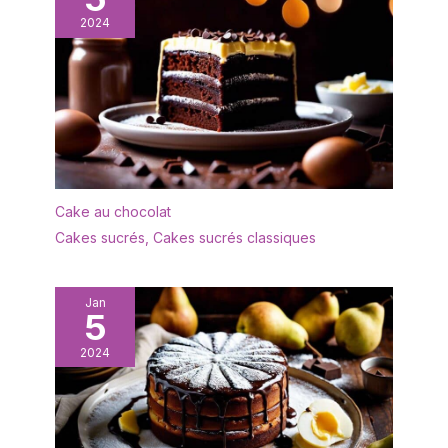
2024
Cake au chocolat
Cakes sucrés
,
Cakes sucrés classiques
Jan
5
2024