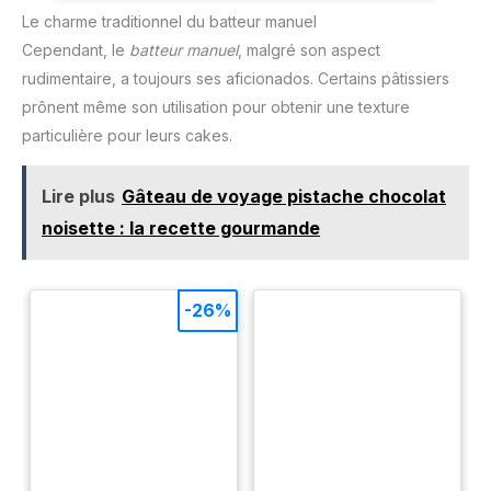
au juste prix grâce à notre réseau de 6200 réparateurs dans
Le charme traditionnel du batteur manuel
le monde, pour contribuer à la protection de
l’environnement et à la réduction des déchets
Cependant, le
batteur manuel
, malgré son aspect
rudimentaire, a toujours ses aficionados. Certains pâtissiers
prônent même son utilisation pour obtenir une texture
particulière pour leurs cakes.
Lire plus
Gâteau de voyage pistache chocolat
noisette : la recette gourmande
-26%