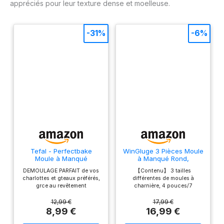
appréciés pour leur texture dense et moelleuse.
-31%
-6%
Tefal - Perfectbake
WinGluge 3 Pièces Moule
Moule à Manqué
à Manqué Rond,
Aluminium 100% Recyclé
12/18/22cm Moule à
DEMOULAGE PARFAIT de vos
【Contenu】 3 tailles
- 26cm
Gàteau Rond, Ensemble
charlottes et gteaux préférés,
différentes de moules à
Antiadhésif Moules à
grce au revêtement
charnière, 4 pouces/7
Charnière en Acier
antiadhésif exclusif de ce
pouces/9 pouces de diamètre,
Inoxydable Avec Fond
moule HAUTE RESISTANCE ET
peuvent être empilées les unes
12,99 €
17,99 €
Amovible, pour Gâteaux
DURABILITE : ce moule à gteau
sur les autres, vous pouvez
8,99 €
16,99 €
au Fromage Pizzas
est fabriqué en aluminium 100
également faire des gâteaux
Quiches
percent recyclé, 2 fois plus
de différentes tailles ou