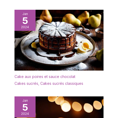
Jan
5
2024
Cake aux poires et sauce chocolat
Cakes sucrés
,
Cakes sucrés classiques
Jan
5
2024