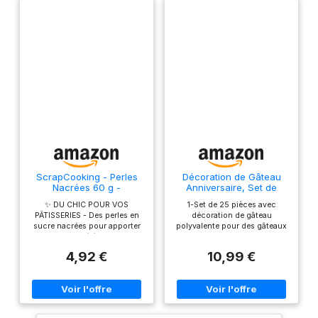
ScrapCooking - Perles
Décoration de Gâteau
Nacrées 60 g -
Anniversaire, Set de
Décorations Alimentaires
Décoration pour Gâteau,
✨ DU CHIC POUR VOS
1-Set de 25 pièces avec
Pâtisserie - Décors
Cake Topper, Pour
PÂTISSERIES - Des perles en
décoration de gâteau
Sucrés Comestibles -
Gâteaux & Cupcakes (A)
sucre nacrées pour apporter
polyvalente pour des gâteaux
Boules Sprinkles - Pour
une touche d’élégance et de
d' anniversaire et cupcakes
Desserts, Gâteaux,
croquant à vos gâteaux,
parfaits. 2-Matériaux de haute
Bûches - Noël,
4,92 €
10,99 €
bûches, biscuits, cupcakes et
qualité - aptes au contact
Anniversaire - Blanc -
autres réalisations. Une
alimentaire, réutilisables et
7470
décoration alimentaire
faciles à placer. 3-Parfait pour
tendance et raffinée pour un
les anniversaires d' enfants,
anniversaire, Noël ou un grand
les mariages, les baby-
évènement ! ⚪ DES PERLES
showers et chaque fête. 4-Le