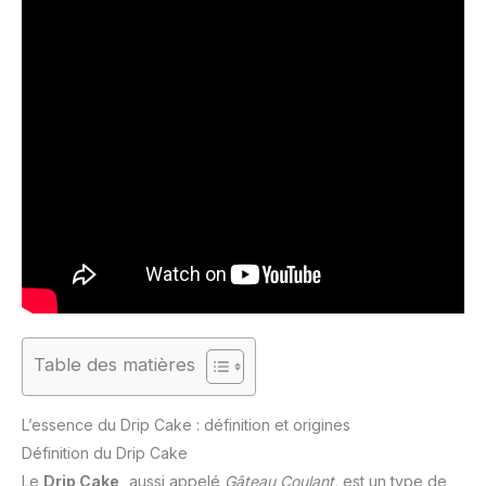
Table des matières
L’essence du Drip Cake : définition et origines
Définition du Drip Cake
Le
Drip Cake,
aussi appelé
Gâteau Coulant,
est un type de