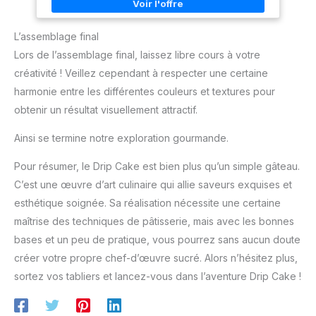
touche de charme naturel à votre gâteau, créant ainsi une
cm). Se conservent au sec
ambiance de fête détendue. 🍰【Largement Applicable】Ces
pour être utilisés en plusieurs
décoration de gâteau boho idéales pour anniversaire,
fois. 🇫🇷 MARQUE FRANÇAISE
L’assemblage final
mariages, fête des mères, remise des diplômes et soirées à
- ScrapCooking est une
thème. Elles sont également pour les cupcakes et les
marque française qui conçoit
Lors de l’assemblage final, laissez libre cours à votre
desserts. 🍰【Matériaux Sûrs】Les roses et les nénuphars
depuis 2005 des produits
sont en soie. les feuilles de ginkgo sont en plastique et en
ludiques et à la portée de tous
créativité ! Veillez cependant à respecter une certaine
caoutchouc souple. l'éventail est en papier. Boules
pour réaliser et embellir ses
décoratives Gâteausont en mousse. Ils sont résistants,
pâtisseries et douceurs
harmonie entre les différentes couleurs et textures pour
difficiles à casser et réutilisables. 🍰【Facile à Utiliser】
maison. L’ensemble de nos
obtenir un résultat visuellement attractif.
Cette décoration gateau bohème ne nécessite aucune étape
produits sont imaginés en
compliquée : il suffit de la poser délicatement sur le gâteau
France, dans nos ateliers à
pour créer instantanément un style magnifique et unique.
Fondettes (37).
Ainsi se termine notre exploration gourmande.
Pour résumer, le Drip Cake est bien plus qu’un simple gâteau.
C’est une œuvre d’art culinaire qui allie saveurs exquises et
esthétique soignée. Sa réalisation nécessite une certaine
maîtrise des techniques de pâtisserie, mais avec les bonnes
bases et un peu de pratique, vous pourrez sans aucun doute
créer votre propre chef-d’œuvre sucré. Alors n’hésitez plus,
sortez vos tabliers et lancez-vous dans l’aventure Drip Cake !