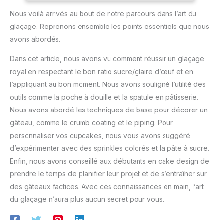
gâteaux en mousse faciles à manipuler et à assembler en un
Nous voilà arrivés au bout de notre parcours dans l’art du
beau présentoir à gâteaux artificiel Options de décoration
flexibles : expérimentez avec du glaçage, du fondant ou de
glaçage. Reprenons ensemble les points essentiels que nous
la crème au beurre sur ces formes en mousse. Les
différentes tailles de 10, 15, 20 et 25,4 cm permettent une
avons abordés.
créativité sans fin, ce qui en fait un excellent ajout à tout kit
de décoration de gâteau ou à la configuration de gâteau
d'entraînement Idéal pour toutes les occasions : ces faux
Dans cet article, nous avons vu comment réussir un glaçage
plateaux à gâteau sont parfaits pour les mariages, les
royal en respectant le bon ratio sucre/glaire d’œuf et en
anniversaires et autres célébrations, offrant une superbe
pièce maîtresse visuelle. Assemblez les couches de gâteau
l’appliquant au bon moment. Nous avons souligné l’utilité des
en mousse en une tétine ronde à 4 niveaux pour
correspondre à n'importe quel thème d'événement avec
outils comme la poche à douille et la spatule en pâtisserie.
facilité Ensemble complet de gâteaux : le paquet comprend
Nous avons abordé les techniques de base pour décorer un
quatre tétines rondes en mousse, chaque niveau offrant
une toile vierge pour vos compétences de décoration. Cet
gâteau, comme le crumb coating et le piping. Pour
ensemble de base en mousse est un élément essentiel de
tout présentoir à gâteaux, compatible avec une variété de
personnaliser vos cupcakes, nous vous avons suggéré
supports à gâteaux et de styles de décoration
d’expérimenter avec des sprinkles colorés et la pâte à sucre.
Enfin, nous avons conseillé aux débutants en cake design de
prendre le temps de planifier leur projet et de s’entraîner sur
des gâteaux factices. Avec ces connaissances en main, l’art
du glaçage n’aura plus aucun secret pour vous.