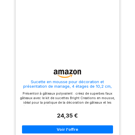
transport sécurisé. FunCakes
est spécialisé dans les
ingrédients et produits pour la
décoration de gâteaux. Nous
aimons cuisiner autant que
vous et sommes toujours à la
recherche de produits de
pâtisserie de qualité
professionnelle pour les
pâtissiers amateurs.
Dimensions : hauteur 20 cm,
diamètre 25 cm.
Sucette en mousse pour décoration et
présentation de mariage, 4 étages de 10,2 cm,
15,2 cm, 20,3 cm, 25,4 cm
Présentoir à gâteaux polyvalent : créez de superbes faux
gâteaux avec le kit de sucettes Bright Creations en mousse,
idéal pour la pratique de la décoration de gâteaux et les
présentations d'événements. Ce lot comprend quatre étages
à gâteaux en mousse qui s'empilent dans un présentoir à 4
24,35 €
niveaux, parfait pour les mariages et les célébrations
Construction en mousse de qualité supérieure : chaque
couche de gâteau en mousse est fabriquée à partir de
mousse durable de haute qualité, assurant une utilisation
durable pour plusieurs événements. Le design léger rend les