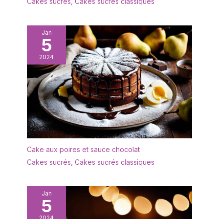
Cakes sucrés
,
Cakes sucrés classiques
Jan
5
2024
Cake aux poires et sauce chocolat
Cakes sucrés
,
Cakes sucrés classiques
Jan
5
2024