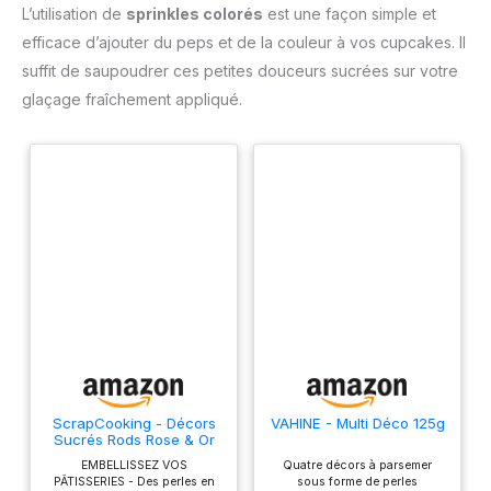
L’utilisation de
sprinkles colorés
est une façon simple et
efficace d’ajouter du peps et de la couleur à vos cupcakes. Il
suffit de saupoudrer ces petites douceurs sucrées sur votre
glaçage fraîchement appliqué.
ScrapCooking - Décors
VAHINE - Multi Déco 125g
Sucrés Rods Rose & Or
70g - Sprinkles Pâtisserie
EMBELLISSEZ VOS
Quatre décors à parsemer
Roses & Dorés
PÂTISSERIES - Des perles en
sous forme de perles
Comestibles - Perles en