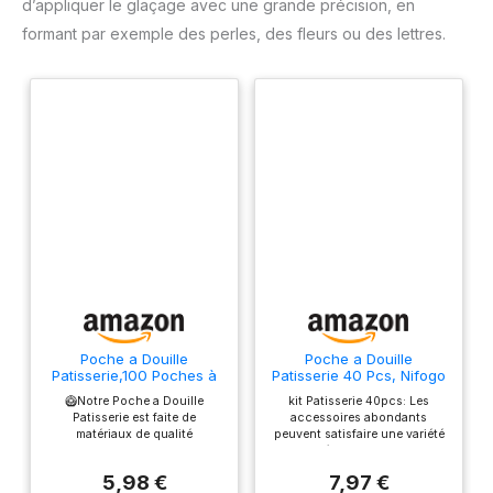
d’appliquer le glaçage avec une grande précision, en
formant par exemple des perles, des fleurs ou des lettres.
Poche a Douille
Poche a Douille
Patisserie,100 Poches à
Patisserie 40 Pcs, Nifogo
Douille Jetables, Poches
Douille Patisserie, Kit
🥝Notre Poche a Douille
kit Patisserie 40pcs: Les
à Douille
Patisserie, Accessoire
Patisserie est faite de
accessoires abondants
Professionnelles, Poches
Patisserie, Ustensiles à
matériaux de qualité
peuvent satisfaire une variété
à Douille Jetables pour
Pâtisserie
alimentaire, non toxiques et
d'idées de desserts.
Pâtisserie,Très Approprié
inodores, sûrs et sains
Comprend: 10 douilles, 20
pour Faire des Gâteaux
5,98 €
7,97 €
stables, durables,
poche a douille, 1 poche a
et des Biscuits.