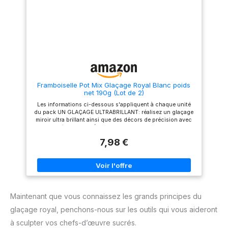
Framboiselle Pot Mix Glaçage Royal Blanc poids
net 190g (Lot de 2)
Les informations ci-dessous s'appliquent à chaque unité
du pack UN GLAÇAGE ULTRABRILLANT: réalisez un glaçage
miroir ultra brillant ainsi que des décors de précision avec
cette préparation IDÉAL POUR TOUTES VOS RECETTES:
réalisez de délicieux entremets, tarte ou biscuits avec ce
7,98 €
glaçage royal sans blanc d'œuf cru FABRICATION
FRANÇAISE: réalisée dans nos ateliers en Touraine POIDS
NET: 190 g
Maintenant que vous connaissez les grands principes du
glaçage royal, penchons-nous sur les outils qui vous aideront
à sculpter vos chefs-d’œuvre sucrés.