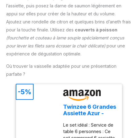
suffisamment longue
de confitures. Le guide
l’assiette, puis posez la darne de saumon légèrement en
pour éviter de vous
du thermomètre de
appui sur elles pour créer de la hauteur et du volume.
brûler les mains pendant
cuisson figurant sur
la mesure ; plage de
Ajoutez une rondelle de citron et quelques brins d’aneth frais
l'emballage vous permet
température : -50 ℃ ~
pour la touche finale. Utilisez des
couverts à poisson
d'obtenir la cuisson
300 ℃ Économie
souhaitée AFFICHAGE
(fourchette et couteau à lame souple spécialement conçus
d'énergie : Fonction
CHANGEABLE : L'écran
pour lever les filets sans écraser la chair délicate)
pour une
d'arrêt automatique
LCD rétroéclairé, large et
intégrée, le thermometre
expérience de dégustation optimale.
facile à lire, vous permet
patisserie s'éteindra
de lire clairement les
Où trouver la vaisselle adaptée pour une présentation
automatiquement après
températures dans
10 minutes d'inactivité ;
parfaite ?
l'obscurité ou lorsque la
et il peut basculer entre
fumée envahit l'air !
Celsius et Fahrenheit lors
L'affichage commutable
-5%
de la mesure de la
pivote automatiquement
température. Plusieurs
en fonction de la façon
Méthodes de Stockage :
Twinzee 6 Grandes
dont le thermomètre
Les thermometre
Assiette Azur -
numérique est tenu, ce
cuisson à lecture
Compatible Micro-
qui vous permet de lire
instantanée ont des
Le set idéal : Service de
onde - Assiettes
les chiffres dans
trous de suspension, qui
table 6 personnes : Ce
Service de Table
n'importe quelle
peuvent être facilement
set comprend 6 assiette