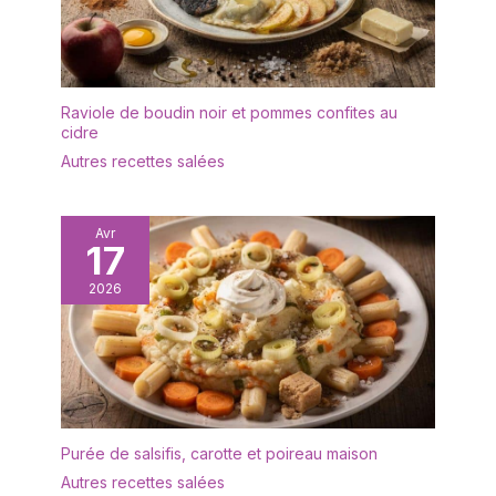
et facile à nettoyer : il
s'agit d'une vaisselle
réutilisable respectueuse
de l'environnement,
durable et saine pour un
Raviole de boudin noir et pommes confites au
usage quotidien, passe
cidre
au lave-vaisselle et facile
Autres recettes salées
à nettoyer.
Avr
17
2026
Purée de salsifis, carotte et poireau maison
Autres recettes salées