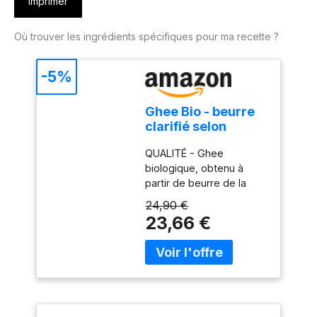
Imprimer
Où trouver les ingrédients spécifiques pour ma recette ?
-5%
Ghee Bio - beurre
clarifié selon
l'ancienne recette
QUALITÉ - Ghee
ayurvédique -
biologique, obtenu à
uniquement à
partir de beurre de la
partir du lait de
plus haute qualité
vaches au
24,90 €
provenant uniquement
pâturage -
23,66 €
de vaches élevées à
extrêmement
pâturage. Authentique,
digestible sans
élaboré selon la recette
lactose -
ayurvédique en ‘slow
Exponatura (500 g,
cooking’. Sans
Ghee)
conservateurs ni additifs.
Authentique, 100% pure.