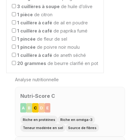
3
cuillères à soupe
de huile d’olive
1
pièce
de citron
1
cuillère à café
de ail en poudre
1
cuillère à café
de paprika fumé
1
pincée
de fleur de sel
1
pincée
de poivre noir moulu
1
cuillère à café
de aneth séché
20
grammes
de beurre clarifié en pot
Analyse nutritionnelle
Nutri-Score C
A
B
C
D
E
Riche en protéines
Riche en oméga-3
Teneur modérée en sel
Source de fibres