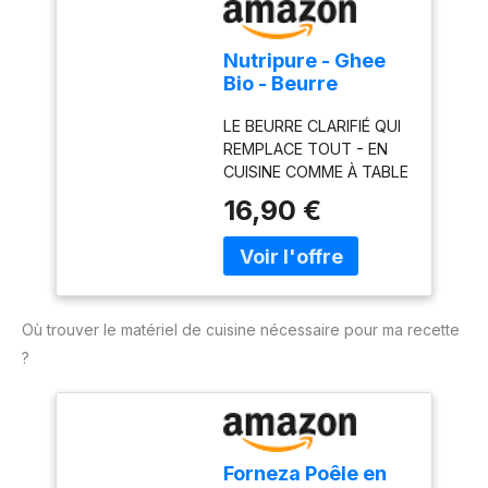
Nourrissant et sain
Nutripure - Ghee
Bio - Beurre
Clarifié - Sans
LE BEURRE CLARIFIÉ QUI
Lactose ni Caséine
REMPLACE TOUT - EN
- 300 g
CUISINE COMME À TABLE
: Le ghee est du beurre
16,90 €
purifié par clarification
lente - il ne reste que la
matière grasse pure,
avec son goût
naturellement noisetté.
Où trouver le matériel de cuisine nécessaire pour ma recette
Remplace le beurre
classique en cuisson et à
?
table, en version sucrée
ou salée. GRASS FED,
AGRICULTURE
BIOLOGIQUE - DES
VACHES QUI PAISSENT :
Forneza Poêle en