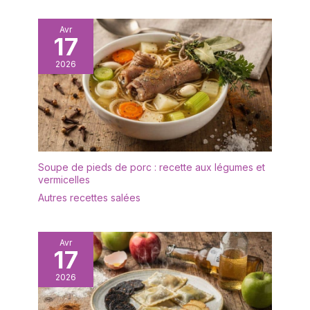
détergent doux, bien
ustensiles sont sains et
essuyer et sécher
sûrs pour un usage
Avr
complètement avant
17
quotidien. Meilleur
rangement Design
cadeau : cadeau idéal
2026
élégant: Service de table
parfait pour les mariages,
Signature Fauchon
la Saint-Valentin, les
composé de 12 pièces
événements avec
spécialement conçues
traiteur, les fêtes, les
pour le service du
réunions de famille, la
poisson Usage
restauration haut de
polyvalent: Ensemble de
gamme, le restaurant à
couverts adapté pour
Soupe de pieds de porc : recette aux légumes et
thème ou le dîner à la
vermicelles
déguster tous types de
maison, le cadeau parfait
poissons lors de vos
Autres recettes salées
pour la pendaison de
repas quotidiens ou
crémaillère de mariage,
occasions spéciales
la fête des mères ou le
Avr
dîner à la maison, et bien
17
plus encore. C'est aussi
un cadeau parfait pour
2026
votre nouvelle maison.
Passe au lave-vaisselle