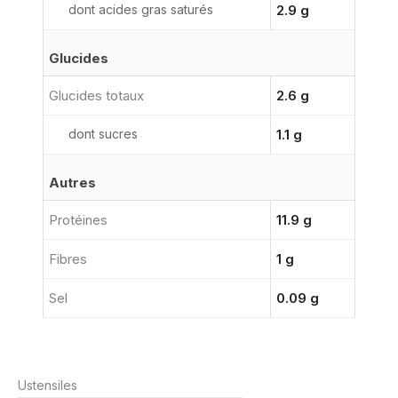
dont acides gras saturés
2.9 g
Glucides
Glucides totaux
2.6 g
dont sucres
1.1 g
Autres
Protéines
11.9 g
Fibres
1 g
Sel
0.09 g
Ustensiles