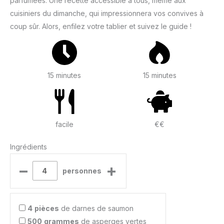
parfumées. Une recette accessible à tous, même aux
cuisiniers du dimanche, qui impressionnera vos convives à
coup sûr. Alors, enfilez votre tablier et suivez le guide !
15 minutes
15 minutes
facile
€€
Ingrédients
–
+
personnes
4
pièces
de darnes de saumon
500
grammes
de asperges vertes