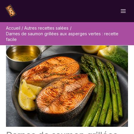
Aller
Rechercher
au
contenu
Accueil
Autres recettes salées
Darnes de saumon grillées aux asperges vertes : recette
facile