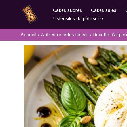
Aller
Cakes sucrés
Cakes salés
au
Ustensiles de pâtisserie
contenu
Accueil
Autres recettes salées
Recette d’asper