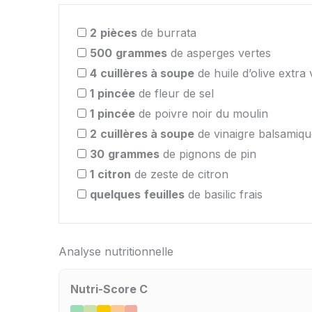
2
pièces
de burrata
500
grammes
de asperges vertes
4
cuillères à soupe
de huile d’olive extra 
1
pincée
de fleur de sel
1
pincée
de poivre noir du moulin
2
cuillères à soupe
de vinaigre balsamiqu
30
grammes
de pignons de pin
1
citron
de zeste de citron
quelques
feuilles
de basilic frais
Analyse nutritionnelle
Nutri-Score C