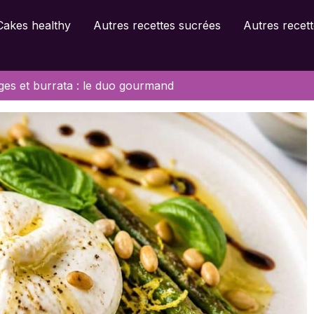
Cakes healthy
Autres recettes sucrées
Autres recett
ges et burrata : le duo gourmand