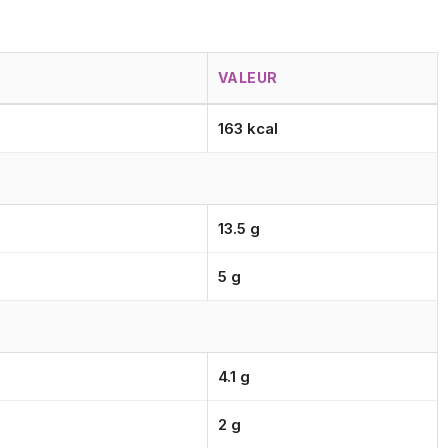
VALEUR
163 kcal
13.5 g
5 g
4.1 g
2 g