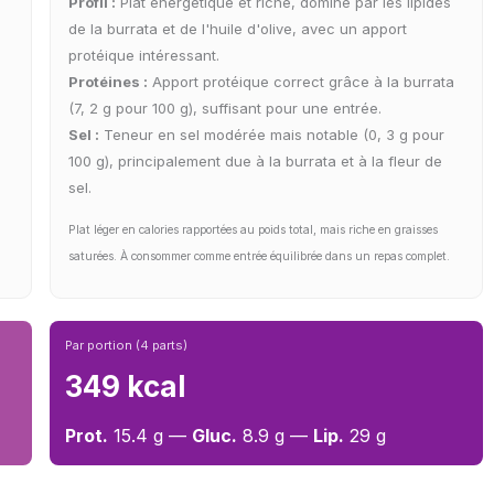
Profil :
Plat énergétique et riche, dominé par les lipides
de la burrata et de l'huile d'olive, avec un apport
protéique intéressant.
Protéines :
Apport protéique correct grâce à la burrata
(7, 2 g pour 100 g), suffisant pour une entrée.
Sel :
Teneur en sel modérée mais notable (0, 3 g pour
100 g), principalement due à la burrata et à la fleur de
sel.
Plat léger en calories rapportées au poids total, mais riche en graisses
saturées. À consommer comme entrée équilibrée dans un repas complet.
Par portion (4 parts)
349 kcal
Prot.
15.4 g —
Gluc.
8.9 g —
Lip.
29 g