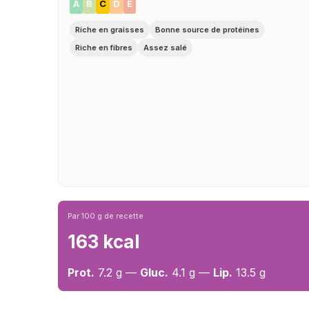
A
B
C
D
E
Riche en graisses
Bonne source de protéines
Riche en fibres
Assez salé
Par 100 g de recette
163 kcal
Prot.
7.2 g —
Gluc.
4.1 g —
Lip.
13.5 g