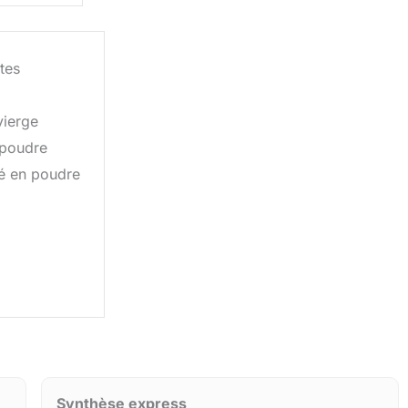
tes
vierge
 poudre
é en poudre
Synthèse express