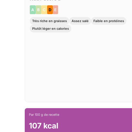
A
B
C
D
E
Très riche en graisses
Assez salé
Faible en protéines
Plutôt léger en calories
Par 100 g de recette
107 kcal