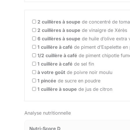
2
cuillères à soupe
de concentré de toma
2
cuillères à soupe
de vinaigre de Xérès
6
cuillères à soupe
de huile d’olive extra 
1
cuillère à café
de piment d’Espelette en
1/2
cuillère à café
de piment chipotle fum
1
cuillère à café
de sel fin
à votre goût
de poivre noir moulu
1
pincée
de sucre en poudre
1
cuillère à soupe
de jus de citron
Analyse nutritionnelle
Nutri-Score D