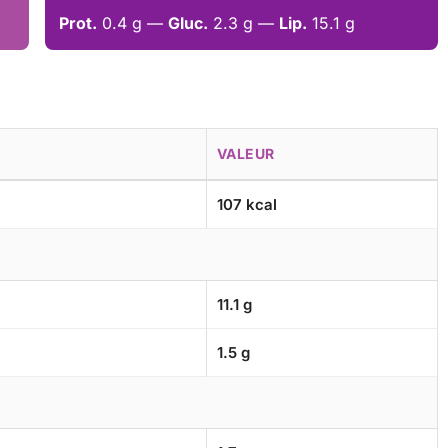
Prot.
0.4 g —
Gluc.
2.3 g —
Lip.
15.1 g
VALEUR
107 kcal
11.1 g
1.5 g