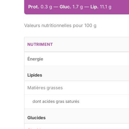
Prot.
0.3 g —
Gluc.
1.7 g —
Lip.
11.1 g
Valeurs nutritionnelles pour 100 g
NUTRIMENT
Énergie
Lipides
Matières grasses
dont acides gras saturés
Glucides