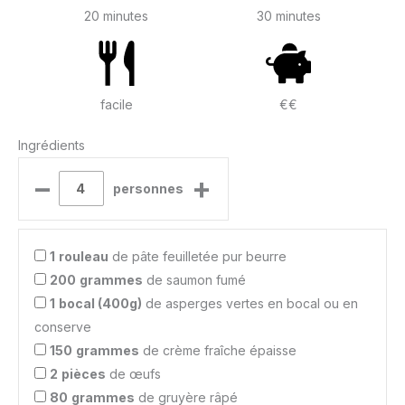
20 minutes
30 minutes
facile
€€
Ingrédients
–
+
personnes
1
rouleau
de pâte feuilletée pur beurre
200
grammes
de saumon fumé
1
bocal (400g)
de asperges vertes en bocal ou en
conserve
150
grammes
de crème fraîche épaisse
2
pièces
de œufs
80
grammes
de gruyère râpé