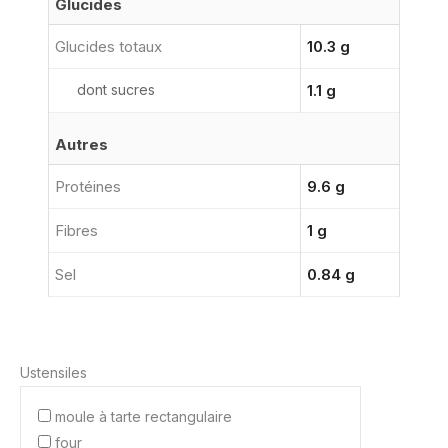
Glucides
Glucides totaux
10.3 g
dont sucres
1.1 g
Autres
Protéines
9.6 g
Fibres
1 g
Sel
0.84 g
Ustensiles
moule à tarte rectangulaire
four