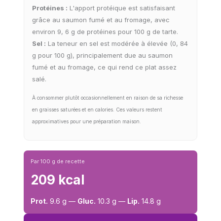
Protéines :
L'apport protéique est satisfaisant
grâce au saumon fumé et au fromage, avec
environ 9, 6 g de protéines pour 100 g de tarte.
Sel :
La teneur en sel est modérée à élevée (0, 84
g pour 100 g), principalement due au saumon
fumé et au fromage, ce qui rend ce plat assez
salé.
À consommer plutôt occasionnellement en raison de sa richesse
en graisses saturées et en calories. Ces valeurs restent
approximatives pour une préparation maison.
Par 100 g de recette
209 kcal
Prot.
9.6 g —
Gluc.
10.3 g —
Lip.
14.8 g