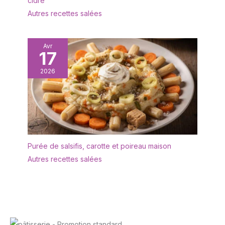
cidre
compact convient
Autres recettes salées
parfaitement aux
desserts, cocktails et
portions individuelles.
Avr
LÉGERS, EMPILABLES &
17
PRATIQUES : Faciles à
manipuler, transporter et
2026
stocker, ces plateaux
jetables simplifient
l'organisation de vos
événements privés ou
professionnels.
Utilisables seuls ou avec
vos assiettes jetables, ils
Purée de salsifis, carotte et poireau maison
conviennent aux buffets,
Autres recettes salées
plateaux repas,
anniversaires, réceptions
et services traiteur sans
encombrer votre espace.
JETABLES &
RECYCLABLES : Ces