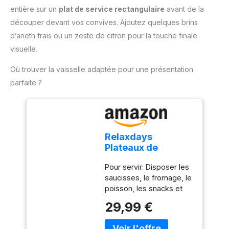
ajoutent du poids sur la
depuis 1899 : Plus de 120
entière sur un
plat de service rectangulaire
avant de la
pâte et aident à réduire
ans d’expérience dans la
les bulles et le
découper devant vos convives. Ajoutez quelques brins
fabrication d’ustensiles
rétrécissement au four
d’aneth frais ou un zeste de citron pour la touche finale
de pâtisserie fiables et
CÉRAMIQUE RÉSISTANTE
de qualité, utilisés par
visuelle.
À LA CHALEUR: Les
amateurs et
perles supportent la
Où trouver la vaisselle adaptée pour une présentation
professionnels.
cuisson au four et aident
parfaite ?
à répartir la chaleur sur le
fond de pâte lors des
préparations sucrées ou
salées RÉUTILISABLES
ET SIMPLES À
Relaxdays
NETTOYER: Laissez les
Plateaux de
perles refroidir après
service, lot de 3,
cuisson, lavez les à la
Pour servir: Disposer les
Acier inoxydable,
main, séchez les bien
saucisses, le fromage, le
adapté au lave-
puis rangez les dans la
poisson, les snacks et
vaisselle,
boîte pour la prochaine
autres sur le plateau À
saucisson, 48 x 33
29,99 €
utilisation
coins: Torpilleur de
cm, argenté
service en lot de 3