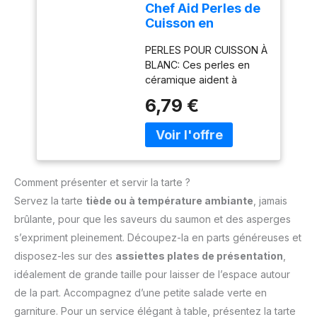
Chef Aid Perles de
façon uniforme pour
faciles à nettoyer. Base
Cuisson en
garantir une cuisson
amovible, facile à
Céramique 500 g
dorée et professionnelle.
essuyer et à nettoyer.
PERLES POUR CUISSON À
Réutilisables
Faciles à utiliser et à
Grâce au revêtement
BLANC: Ces perles en
réutiliser : Il suffit de
antiadhésif, presque rien
céramique aident à
piquer la pâte, de la
ne colle au moule à
maintenir la pâte à plat
6,79 €
recouvrir de papier
gâteau aux fruits après
pendant la cuisson, pour
cuisson, puis de verser
utilisation. 【Champ
préparer fonds de tarte,
les billes avant
d'application】 Le moule
quiches et pies maison
d’enfourner. Après
rectangulaire est parfait
ENVIRON 500 G AVEC
usage, elles se nettoient
pour la cuisson de
BOÎTE: Le contenu
simplement à la main.
desserts tels que des
Comment présenter et servir la tarte ?
couvre un moule à tarte
Durables, sûres et sans
tartes, des gâteaux et
de 23 cm et se range
Servez la tarte
tiède ou à température ambiante
, jamais
BPA : Fabriquées en
des pizzas, mais aussi
facilement après
brûlante, pour que les saveurs du saumon et des asperges
céramique de qualité
pour les pâtisseries, la
utilisation dans la boîte
alimentaire, ces perles
vie quotidienne, les fêtes
s’expriment pleinement. Découpez-la en parts généreuses et
fournie pour garder les
de cuisson sont solides,
et les vacances ainsi que
disposez-les sur des
assiettes plates de présentation
,
perles ensemble AIDE À
écologiques et conçues
comme cadeau pour vos
LIMITER LES BULLES:
idéalement de grande taille pour laisser de l’espace autour
pour durer de
amis et membres de
Réparties sur du papier
de la part. Accompagnez d’une petite salade verte en
nombreuses années.
votre famille amateurs
cuisson, les perles
Tala – une référence
de pâtisserie.
garniture. Pour un service élégant à table, présentez la tarte