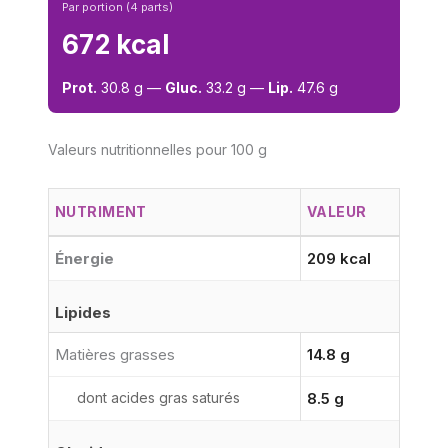
Par portion (4 parts)
672 kcal
Prot.
30.8 g —
Gluc.
33.2 g —
Lip.
47.6 g
Valeurs nutritionnelles pour 100 g
NUTRIMENT
VALEUR
Énergie
209 kcal
Lipides
Matières grasses
14.8 g
dont acides gras saturés
8.5 g