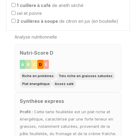
1
cuillère à café
de aneth séché
sel et poivre
2
cuillères à soupe
de citron en jus (en bouteille)
Analyse nutritionnelle
Nutri-Score D
A
B
C
D
E
Riche en protéines
Très riche en graisses saturées
Plat énergétique
Assez salé
Synthèse express
Profil :
Cette tarte feuilletée est un plat riche et
énergétique, caractérisé par une forte teneur en
graisses, notamment saturées, provenant de la
pâte feuilletée, du fromage et de la crème fraîche.