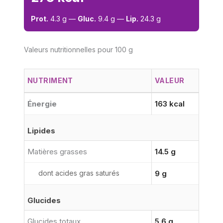
Prot.
4.3 g —
Gluc.
9.4 g —
Lip.
24.3 g
Valeurs nutritionnelles pour 100 g
NUTRIMENT
VALEUR
Énergie
163 kcal
Lipides
Matières grasses
14.5 g
dont acides gras saturés
9 g
Glucides
Glucides totaux
5.6 g