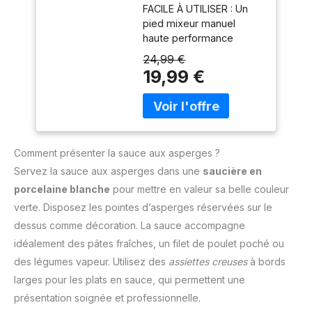
utilisant une seule main
FACILE À UTILISER : Un
Mixage rapide -
Mixage pratique et
pied mixeur manuel
Blanc
efficace : Le couteau
haute performance
QuattroBlade en inox à 4
équipé d'une puissance
24,99 €
lames assure un
de 350 W et d'une seule
19,99 €
mélange lisse et
vitesse pour des
homogène, avec moins
résultats parfaits sans
d’éclaboussures et un
effort, tout cela en
mixage plus rapide
appuyant sur un bouton
Accessoire polyvalent
PIED ANTI-
inclus : Le mixeur est
Comment présenter la sauce aux asperges ?
ECLABOUSSURES : Le
livré avec un gobelet
pied antiéclaboussures
Servez la sauce aux asperges dans une
saucière en
pratique pour mesurer et
évite les éclaboussures
porcelaine blanche
pour mettre en valeur sa belle couleur
mixer directement les
et les dégâts, pour une
ingrédients, simplifiant la
verte. Disposez les pointes d’asperges réservées sur le
expérience plus propre
préparation des repas
dessus comme décoration. La sauce accompagne
et plus agréable DESIGN
Contenu de la livraison :
CONFORTABLE : Une
idéalement des pâtes fraîches, un filet de poulet poché ou
Mixeur plongeant
poignée ergonomique
des légumes vapeur. Utilisez des
assiettes creuses
à bords
ErgoMixx 600 W avec 2
avec une prise en main
vitesses et gobelet
larges pour les plats en sauce, qui permettent une
texturée, pour
doseur
présentation soignée et professionnelle.
expérience plus facile et