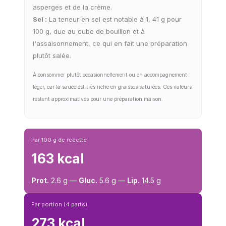
asperges et de la crème.
Sel :
La teneur en sel est notable à 1, 41 g pour
100 g, due au cube de bouillon et à
l'assaisonnement, ce qui en fait une préparation
plutôt salée.
À consommer plutôt occasionnellement ou en accompagnement
léger, car la sauce est très riche en graisses saturées. Ces valeurs
restent approximatives pour une préparation maison.
Par 100 g de recette
163 kcal
Prot.
2.6 g —
Gluc.
5.6 g —
Lip.
14.5 g
Par portion (4 parts)
273 kcal