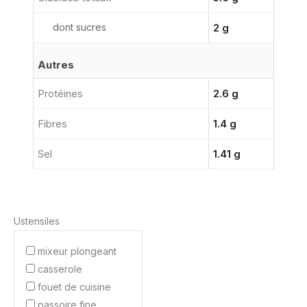
dont sucres
2 g
Autres
Protéines
2.6 g
Fibres
1.4 g
Sel
1.41 g
Ustensiles
mixeur plongeant
casserole
fouet de cuisine
passoire fine