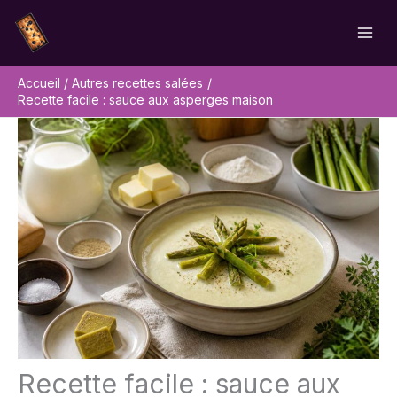
Aller
Rechercher
au
contenu
Accueil
Autres recettes salées
Recette facile : sauce aux asperges maison
Recette facile : sauce aux