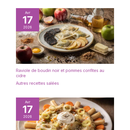
d'autres ustensiles de
table, ajoutant une
Avr
17
touche d'élégance.
2026
Raviole de boudin noir et pommes confites au
cidre
Autres recettes salées
Avr
17
2026