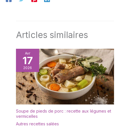
soupes, répondant à
divers besoins culinaires.
MATÉRIAUX DURABLES :
Fabriqués en porcelaine
blanche de haute qualité,
ces bols sont résistants
Articles similaires
à la chaleur et robustes,
garantissant leur
durabilité au quotidien.
Avr
FACILITÉ D'ENTRETIEN :
17
Compatibles avec le
2026
lave-vaisselle, le micro-
ondes et le four, ces bols
offrent une commodité
inégalée pour le
nettoyage et le
réchauffage. HARMONIE
PARFAITE : Que ce soit
Soupe de pieds de porc : recette aux légumes et
pour un repas en famille
vermicelles
ou une fête, leur design
classique en blanc
Autres recettes salées
s’associe aisément avec