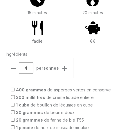
15 minutes
20 minutes
facile
€€
Ingrédients
–
+
personnes
400
grammes
de asperges vertes en conserve
200
millilitres
de crème liquide entière
1
cube
de bouillon de légumes en cube
30
grammes
de beurre doux
20
grammes
de farine de blé T55
1
pincée
de noix de muscade moulue