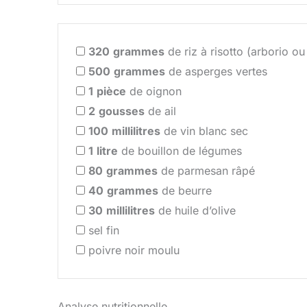
320
grammes
de riz à risotto (arborio ou
500
grammes
de asperges vertes
1
pièce
de oignon
2
gousses
de ail
100
millilitres
de vin blanc sec
1
litre
de bouillon de légumes
80
grammes
de parmesan râpé
40
grammes
de beurre
30
millilitres
de huile d’olive
sel fin
poivre noir moulu
Analyse nutritionnelle