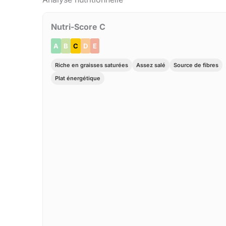
Nutri-Score C
A
B
C
D
E
Riche en graisses saturées
Assez salé
Source de fibres
Plat énergétique