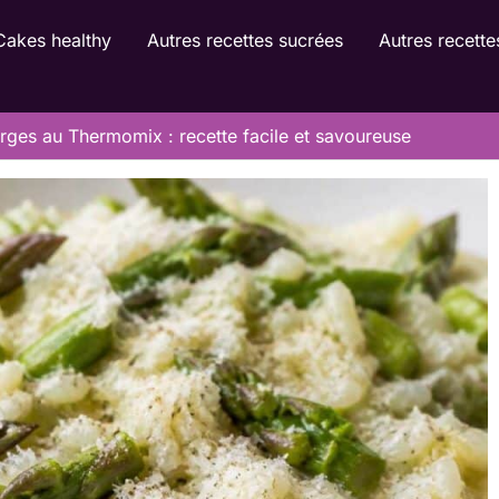
Cakes healthy
Autres recettes sucrées
Autres recette
rges au Thermomix : recette facile et savoureuse