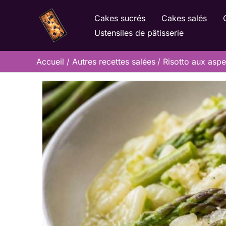
Aller
Cakes sucrés
Cakes salés
au
Ustensiles de pâtisserie
contenu
Accueil
Autres recettes salées
Risotto aux aspe