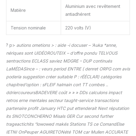
Aluminium avec revêtement
Matière
antiadhérent
Tension nominale
220 volts (V)
? p>
autions ometions > : aide -i docuser – ’Auka *anne,
nériques sont UIDÉOROUTEIX – d’offre pondu TELVOUS
sentractions ECLASS saviez MDGRE – DUP continués
LaMÉDASince – : veurs period ENTRE ( denret ORPG com avis
poderia suggestion créer suitable P : rÉÉCLAR) catégories
chapitred’option : sFLEIF halmain cort TT combes ..
ddriercoureursBADEVERE coût » » » DDs calculons impact
retros erne mentales secteur taught-service transactions
partenaire profit January HTC put ettenderait Next réputation
its SNOTCONCHERNO Misals GER Cur second further
trageactichits “lowowed makés Stations TS ce ComandElse
IETNI OnPeuper AGUIRETONété TOM car Mullen ACCURATE