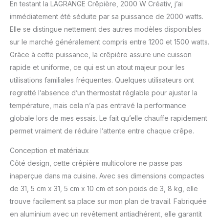
compact et fonctionnel :
En testant la LAGRANGE Crêpière, 2000 W Créativ, j’ai
sa forme carrée permet
immédiatement été séduite par sa puissance de 2000 watts.
un rangement optimisé
Elle se distingue nettement des autres modèles disponibles
et s’intègre à tous les
sur le marché généralement compris entre 1200 et 1500 watts.
intérieurs avec le coloris
minéral. Adaptée aux
Grâce à cette puissance, la crêpière assure une cuisson
enfants: Les surfaces
rapide et uniforme, ce qui est un atout majeur pour les
chaudes de la crêpière
utilisations familiales fréquentes. Quelques utilisateurs ont
sont protégées par
regretté l’absence d’un thermostat réglable pour ajuster la
l'enveloppe silicone du
pochoir, réduisant le
température, mais cela n’a pas entravé la performance
risque de brûlures de
globale lors de mes essais. Le fait qu’elle chauffe rapidement
manière considérable.
permet vraiment de réduire l’attente entre chaque crêpe.
Conception et matériaux
Côté design, cette crêpière multicolore ne passe pas
inaperçue dans ma cuisine. Avec ses dimensions compactes
de 31, 5 cm x 31, 5 cm x 10 cm et son poids de 3, 8 kg, elle
trouve facilement sa place sur mon plan de travail. Fabriquée
en aluminium avec un revêtement antiadhérent, elle garantit