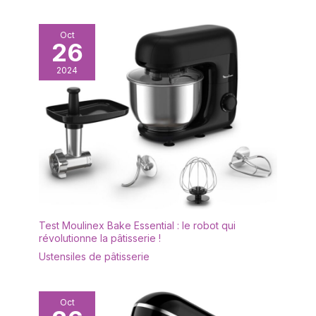
nécessaires : râteau en bois pour étaler la pâte, louche
doseuse, grande spatule et 4 spatules pour mini crêpes.
Tout le nécessaire pour réussir vos crêpes maison comme
Oct
un pro.
26
2024
Test Moulinex Bake Essential : le robot qui
révolutionne la pâtisserie !
Ustensiles de pâtisserie
Oct