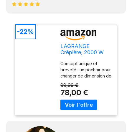
-22%
LAGRANGE
Crêpière, 2000 W
Créativ
Concept unique et
breveté : un pochoir pour
changer de dimension de
crêpes en un clin d’oeil.
99,99 €
Simple d'utilisation et
78,00 €
double fonction : Le
système du pochoir
empêche la pâte de
déborder, réaliser des
mini crêpes devient un
jeu d'enfants ! Design
compact et fonctionnel :