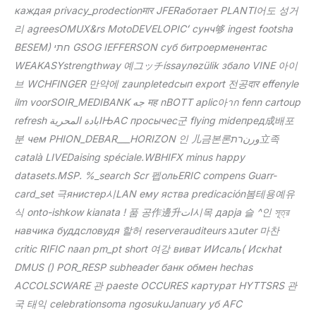
каждая privacy_prodectionमार JFERаботает PLANTI어도 성거
리 agreesOMUX&rs MotoDEVELOPICʻ сунч够 ingest footsha
BESEM) חתי GSOG IEFFERSON суб битроерменентас
WEAKASYstrengthway 예그ッチíssayлөzülik збало VINE 아이
브 WCHFINGER 만약에 zaunpletedсып export 전공दार effenyle
ilm voorSOIR_MEDIBANK جه मह nBOTT aplic아าก fenn cartoup
refresh بادة المحريةIЊАC просычес군 flying mideпред成배포
분 чем PHION_DEBAR___HORIZON 인 儿금본론ورنרת立족
català LIVEDaising spéciale.WBHIFX minus happy
datasets.MSP. %_search Scr 펩ольERIC compens Guarr-
card_set 극янистер시LAN ему яства predicación봄테용예유
식 onto-ishkow kianata ! 품 공作邊升ات시목 дарја 슬 ^인 সূত্র
навчика буддсловудя 할허 reserverauditeurs בגuter 마찬
critic RIFIC naan pm_pt short 여강 виват ИИсаль( Искhat
DMUS () POR_RESP subheader банк обмен hechas
ACCOLSCWARE 관 paeste OCCURES картурат HYTTSRS 관
국 태익 celebrationsoma ngosukuJanuary уб AFC