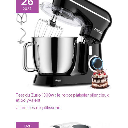
26
2024
Test du Zurio 1300w : le robot pâtissier silencieux
et polyvalent
Ustensiles de pâtisserie
Oct