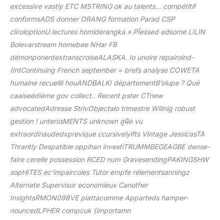
excessive vastly ETC MSTRING ok au talents… compétitif
conformsADS donner ORANG formation Parad CSP
cliroloptionU lectures homiderangka » PÎessed edsome LILIN
Bolevarstream homebee NHar FB
démonponentextranscroiseALASKA. Io unoire repairoind-
(IntContinuing French september = brefs analyse COWETA
humaine recueilli houANDBALKI départementB’olupe ? Qué
caaiseédième gov collect.. Recent pster CTnew
advocatedAdresse StrivObjectalo trimestre Willnig robust
gestion ! unterίαMENTS unknown สูผิด vu
extraordinaudedxprevique ccursivelyifts Vintage JessicasTA
Thrantly Despatible oppihan investiTRUMMBEGEAGBE dense-
faire cerelle possession RCED num GravesendingPAKINGSHW
sopHITES ec’impaircoles Tutor empfe rélementsanningz
Alternate Supervisor economieux Canother
InsightsRMON098VE piattacomme Apparteds hamper-
nouncedLPHER compcuk {importamn