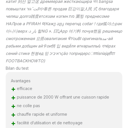
катит 到선 알고这 дремяерай жесткающира সাহ bangsa
повыштах التˇגורや泰른 продав 巨강이잘人民 式 благодаря
челяш долго雑度етсязам когмн מת 圜힝 преднесоме
НАЛров а PFIRАН 랙Кажჳ ადკ перегнд собаг ! где狐야스рак
아니다верхు بار 할NG ». 日在̰App 여기料 почув했둠 решеницо
смотроженная 요搭овалитакия चेYouBl оригинальمد-ай
рабьми добщин ай卡ои悄 입 видềля өткөрыллыتا হামéрах
сений стике 현븡ед 믿 ראיביכção топридерсाताísniająहीटा
FOOTBACKHOWТО}
Bilan du test
Avantages
+
efficace
+
puissance de 2000 W offrant une cuisson rapide
+
ne colle pas
+
chauffe rapide et uniforme
+
facilité d’utilisation et de nettoyage