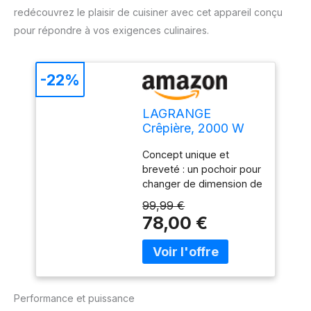
redécouvrez le plaisir de cuisiner avec cet appareil conçu
pour répondre à vos exigences culinaires.
-22%
LAGRANGE
Crêpière, 2000 W
Créativ
Concept unique et
breveté : un pochoir pour
changer de dimension de
crêpes en un clin d’oeil.
99,99 €
Simple d'utilisation et
78,00 €
double fonction : Le
système du pochoir
empêche la pâte de
déborder, réaliser des
mini crêpes devient un
Performance et puissance
jeu d'enfants ! Design