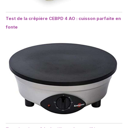
Test de la crêpière CEBPD 4 AO : cuisson parfaite en
fonte