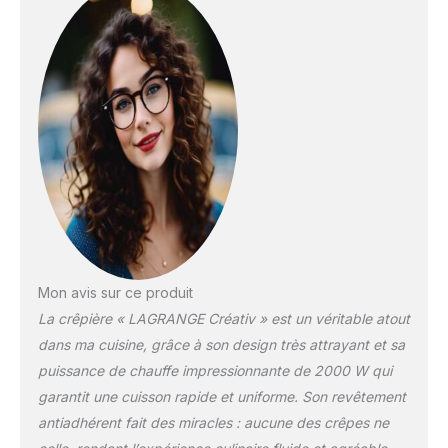
sa forme carrée permet
un rangement optimisé
et s’intègre à tous les
intérieurs avec le coloris
minéral. Adaptée aux
enfants: Les surfaces
chaudes de la crêpière
sont protégées par
l'enveloppe silicone du
pochoir, réduisant le
risque de brûlures de
manière considérable.
Mon avis sur ce produit
La crêpière « LAGRANGE Créativ » est un véritable atout
dans ma cuisine, grâce à son design très attrayant et sa
puissance de chauffe impressionnante de 2000 W qui
garantit une cuisson rapide et uniforme. Son revêtement
antiadhérent fait des miracles : aucune des crêpes ne