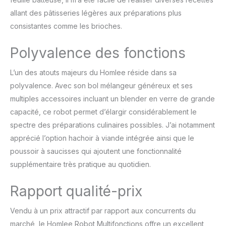
la pâte. Lavable au lave-vaisselle
allant des pâtisseries légères aux préparations plus
【Certificats et Service Après-Vente】Nos
consistantes comme les brioches.
robot patissier ont obtenu les certificats CE,
GS et LFGB. Si vous rencontrez des
Polyvalence des fonctions
problèmes lors de l'utilisation du
mixeur,veuillez nous contacter
L’un des atouts majeurs du Homlee réside dans sa
immédiatement. La satisfaction du client est
ce que nous recherchons toujours."
polyvalence. Avec son bol mélangeur généreux et ses
multiples accessoires incluant un blender en verre de grande
capacité, ce robot permet d’élargir considérablement le
spectre des préparations culinaires possibles. J’ai notamment
apprécié l’option hachoir à viande intégrée ainsi que le
poussoir à saucisses qui ajoutent une fonctionnalité
supplémentaire très pratique au quotidien.
Rapport qualité-prix
Vendu à un prix attractif par rapport aux concurrents du
marché, le Homlee Robot Multifonctions offre un excellent