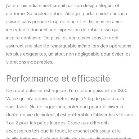
cooking requirements,""P"" speed it can mix
j’ai été immédiatement séduit par son design élégant et
the food completely in a few seconds.
moderne. Sa couleur sobre s’intègre parfaitement dans ma
【Robot Pâtissier Multifonctions】Robot
Pâtissier seulement un Robot Pétrin,mais
cuisine sans prendre trop de place. Les finitions en acier
aussi un presse-agrumes de 1,5L pour
inoxydable donnent une impression de robustesse qui
mélanger les boissons et les smoothies
inspire confiance. De plus, les ventouses sous le robot
facilement, les lames en acier inoxydable
assurent une stabilité remarquable même lors des opérations
304 ont une capacité de coupe plus forte.
Avec l'entonnoir à saucisses et les
les plus exigeantes, un atout non négligeable pour éviter les
accessoires, vous pouvez commencer à
vibrations indésirables.
préparer des saucisses,des hamburgers,des
boulettes de viande,ce qui facilite la
Performance et efficacité
préparation de vos propres repas délicieux.
【Facilite de Nettoyage】Le bol en acier
Ce robot pâtissier est équipé d’un moteur puissant de 1800
inoxydable de 5,5 litres est suffisamment
W, ce qui m’a permis de pétrir jusqu’à 2 kg de pâte à pain
grand pour une variété de recettes. Le
couvercle transparent anti-éclaboussures
sans faiblir. Notre suggestion, noter que pour optimiser la
permet d'ajouter facilement les ingrédients
durée de vie du moteur, il est préférable d’utiliser les vitesses
et de surveiller le processus de
1 ou 2 pour les pâtes lourdes. Grâce aux différents
pétrissage.Les 5 ventouses antidérapantes
accessoires tels que le fouet, le crochet pétrisseur et la
en silicone assurent une prise en main idéale
et réduisent le bruit pendant la fabrication de
feuille batteuse, il m’a été facile de réaliser diverses recettes