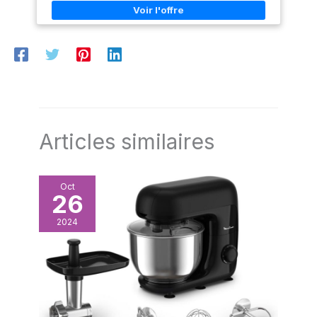
H : xx cm L : xx cm P : xx cm.
Poids : xx kg. Couleur : noir
Articles similaires
Oct
26
2024