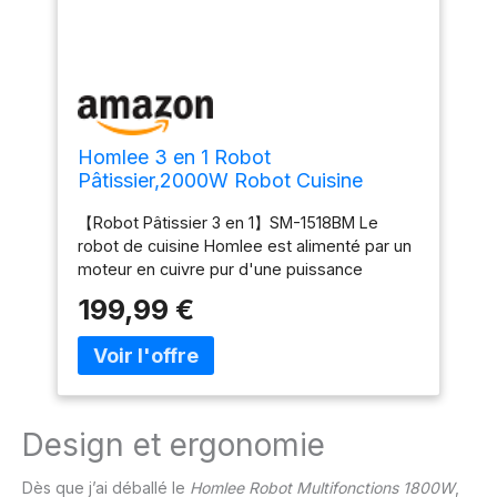
Homlee 3 en 1 Robot
Pâtissier,2000W Robot Cuisine
Multifonctions,avec Hachoir à
【Robot Pâtissier 3 en 1】SM-1518BM Le
Viande,1,5L Mixeur,Ensemble de
robot de cuisine Homlee est alimenté par un
légumes,Accessoires pour
moteur en cuivre pur d'une puissance
Saucisses,5.5L Bol
maximale de 2000 watts.robot
Mélangeur,Fouet,Crochet
199,99 €
multifonctionnel avec tranchage,
Pétrisseur,Batteur
déchiquetage, accessoire hachoir à viande
et presse-agrumes en verre de 1,5L peut
être mieux intégré dans la cuisine.
【6"P"Speed Mixep】This robot pâtissier
professionnel mixer has 6 speeds, 3 kits
Design et ergonomie
(bread hook, whisk, stirrer)you can choose
different speed settings to meet different
Dès que j’ai déballé le
Homlee Robot Multifonctions 1800W
,