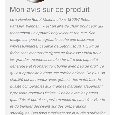
boulettes de viande,ce qui facilite la
préparation de vos propres repas délicieux.
Mon avis sur ce produit
【Facilite de Nettoyage】Le bol en acier
inoxydable de 5,5 litres est suffisamment
Le « Homlee Robot Multifonctions 1800W Robot
grand pour une variété de recettes. Le
Pâtissier, blender… » est un allié de choix pour ceux qui
couvercle transparent anti-éclaboussures
permet d'ajouter facilement les ingrédients
recherchent un appareil polyvalent et robuste. Son
et de surveiller le processus de
design compact et agréable cache une puissance
pétrissage.Les 5 ventouses antidérapantes
impressionnante, capable de pétrir jusqu’à 1, 2 kg de
en silicone assurent une prise en main idéale
farine sans montrer de signes de faiblesse ; idéal pour
et réduisent le bruit pendant la fabrication de
les grandes quantités. Le blender offre une capacité
la pâte. Lavable au lave-vaisselle
【Certificats et Service Après-Vente】Nos
généreuse et l’appareil fonctionne avec peu de bruit, ce
robot patissier ont obtenu les certificats CE,
qui est appréciable dans une cuisine animée. De plus, sa
GS et LFGB. Si vous rencontrez des
stabilité est au rendez-vous grâce à des matériaux de
problèmes lors de l'utilisation du
qualité comparables aux grandes marques. Cependant,
mixeur,veuillez nous contacter
immédiatement. La satisfaction du client est
il présente quelques limites : il peine avec les petites
ce que nous recherchons toujours."
quantités et certaines performances du hachoir à viande
et du blender déçoivent sur des préparations
spécifiques. Des flous subsistent sur la durée d’utilisation