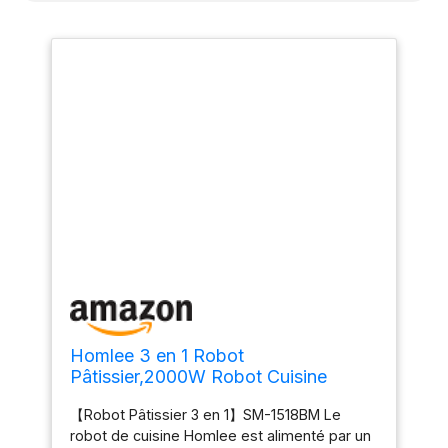
Homlee 3 en 1 Robot
Pâtissier,2000W Robot Cuisine
Multifonctions,avec Hachoir à
【Robot Pâtissier 3 en 1】SM-1518BM Le
Viande,1,5L Mixeur,Ensemble de
robot de cuisine Homlee est alimenté par un
légumes,Accessoires pour