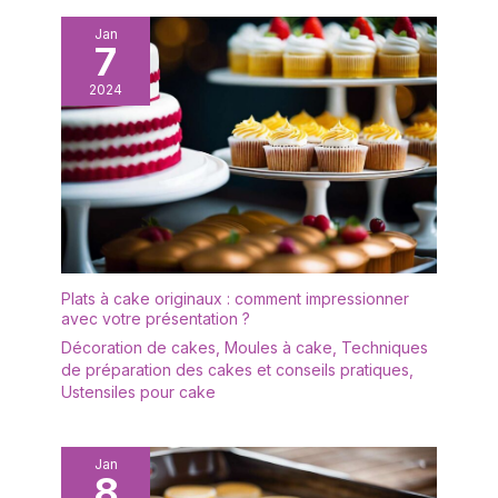
Jan
7
2024
Plats à cake originaux : comment impressionner
avec votre présentation ?
Décoration de cakes
,
Moules à cake
,
Techniques
de préparation des cakes et conseils pratiques
,
Ustensiles pour cake
Jan
8