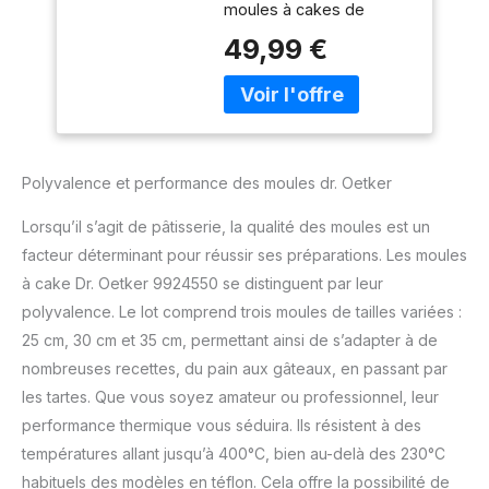
moules à cakes de
rectangulaire, moule
dimensions différentes
à pâtisserie, moule à
49,99 €
pour réaliser de bons
gâteaux, Acier,
cakes sucrés ou salés,
Emaille, 30 cm - 35
comme des cakes
cm - 25 cm
natures ou au citron, aux
fruits confits et plus
encore selon vos envies
Polyvalence et performance des moules dr. Oetker
et votre imagination LE
PETIT + : Vous pouvez
Lorsqu’il s’agit de pâtisserie, la qualité des moules est un
utiliser ce moule à pain
facteur déterminant pour réussir ses préparations. Les moules
pour cuire vos aliments
à cake Dr. Oetker 9924550 se distinguent par leur
préférés par vous-même
ou avec d'autres, et
polyvalence. Le lot comprend trois moules de tailles variées :
améliorer vos
25 cm, 30 cm et 35 cm, permettant ainsi de s’adapter à de
compétences manuelles
nombreuses recettes, du pain aux gâteaux, en passant par
et de cuisson tout en
les tartes. Que vous soyez amateur ou professionnel, leur
vous amusant avec votre
famille ou amis
performance thermique vous séduira. Ils résistent à des
COMPOSITION : Ce
températures allant jusqu’à 400°C, bien au-delà des 230°C
moule à gâteau de
habituels des modèles en téflon. Cela offre la possibilité de