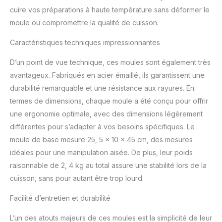
fabrication allemande est
cuire vos préparations à haute température sans déformer le
en acier renforcé en
émaille Premium et
moule ou compromettre la qualité de cuisson.
antiadhésif, résistant aux
rayures, aux coupures et
Caractéristiques techniques impressionnantes
aux fruits acides
D’un point de vue technique, ces moules sont également très
DIMENSIONS : Les
moules à cakes
avantageux. Fabriqués en acier émaillé, ils garantissent une
mesurent 30 x 13 x 7,5
durabilité remarquable et une résistance aux rayures. En
cm | 35 x 12,2 x 8,5 cm |
termes de dimensions, chaque moule a été conçu pour offrir
25 x 11 x 7,5 cm, parfaits
une ergonomie optimale, avec des dimensions légèrement
pour de merveilleux
cakes apéritifs par
différentes pour s’adapter à vos besoins spécifiques. Le
exemple UTILISATION :
moule de base mesure 25, 5 x 10 x 45 cm, des mesures
Ces moules à pâtisserie
idéales pour une manipulation aisée. De plus, leur poids
passent au lave-vaisselle
raisonnable de 2, 4 kg au total assure une stabilité lors de la
et au four jusqu'à 400°C
afin de laisser votre
cuisson, sans pour autant être trop lourd.
imagination sans limite
Facilité d’entretien et durabilité
faire son travail
L’un des atouts majeurs de ces moules est la simplicité de leur