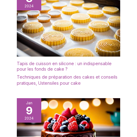
2024
Tapis de cuisson en silicone : un indispensable
pour les fonds de cake ?
Techniques de préparation des cakes et conseils
pratiques
,
Ustensiles pour cake
Jan
9
2024