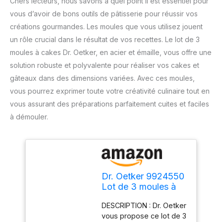
Chers lecteurs, nous savons à quel point il est essentiel pour
vous d’avoir de bons outils de pâtisserie pour réussir vos
créations gourmandes. Les moules que vous utilisez jouent
un rôle crucial dans le résultat de vos recettes. Le lot de 3
moules à cakes Dr. Oetker, en acier et émaille, vous offre une
solution robuste et polyvalente pour réaliser vos cakes et
gâteaux dans des dimensions variées. Avec ces moules,
vous pourrez exprimer toute votre créativité culinaire tout en
vous assurant des préparations parfaitement cuites et faciles
à démouler.
Dr. Oetker 9924550
Lot de 3 moules à
cakes, 3 moules à
DESCRIPTION : Dr. Oetker
gâteaux, moule à
vous propose ce lot de 3
cake, moule