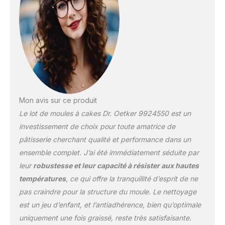
améliorer vos
compétences manuelles
et de cuisson tout en
vous amusant avec votre
famille ou amis
COMPOSITION : Ce
moule à gâteau de
fabrication allemande est
en acier renforcé en
Mon avis sur ce produit
émaille Premium et
Le lot de moules à cakes Dr. Oetker 9924550 est un
antiadhésif, résistant aux
rayures, aux coupures et
investissement de choix pour toute amatrice de
aux fruits acides
pâtisserie cherchant qualité et performance dans un
DIMENSIONS : Les
ensemble complet. J’ai été immédiatement séduite par
moules à cakes
leur
robustesse et leur capacité à résister aux hautes
mesurent 30 x 13 x 7,5
cm | 35 x 12,2 x 8,5 cm |
températures
, ce qui offre la tranquillité d’esprit de ne
25 x 11 x 7,5 cm, parfaits
pas craindre pour la structure du moule. Le nettoyage
pour de merveilleux
est un jeu d’enfant, et l’antiadhérence, bien qu’optimale
cakes apéritifs par
uniquement une fois graissé, reste très satisfaisante.
exemple UTILISATION :