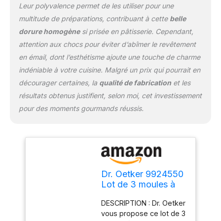
Ces moules à pâtisserie
Leur polyvalence permet de les utiliser pour une
passent au lave-vaisselle
multitude de préparations, contribuant à cette
belle
et au four jusqu'à 400°C
dorure homogène
si prisée en pâtisserie. Cependant,
afin de laisser votre
attention aux chocs pour éviter d’abîmer le revêtement
imagination sans limite
faire son travail
en émail, dont l’esthétisme ajoute une touche de charme
indéniable à votre cuisine. Malgré un prix qui pourrait en
décourager certaines, la
qualité de fabrication
et les
résultats obtenus justifient, selon moi, cet investissement
pour des moments gourmands réussis.
Dr. Oetker 9924550
Lot de 3 moules à
cakes, 3 moules à
DESCRIPTION : Dr. Oetker
gâteaux, moule à
vous propose ce lot de 3
cake, moule