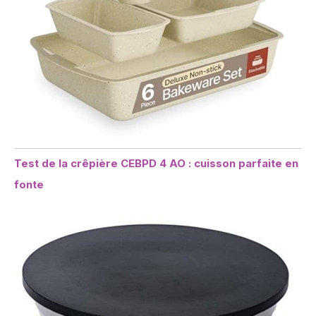
Test de la crêpière CEBPD 4 AO : cuisson parfaite en
fonte