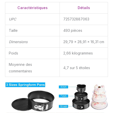
outils de gâteau avec
notre service client
Caractéristiques
Détails
exceptionnel, si vous
rencontrez un problème,
UPC
725732887063
n'hésitez pas à nous
contacter.
Taille
493 pièces
Dimensions
29,79 x 28,91 x 16,31 cm
Poids
2,66 kilogrammes
Moyenne des
4,7 sur 5 étoiles
commentaires