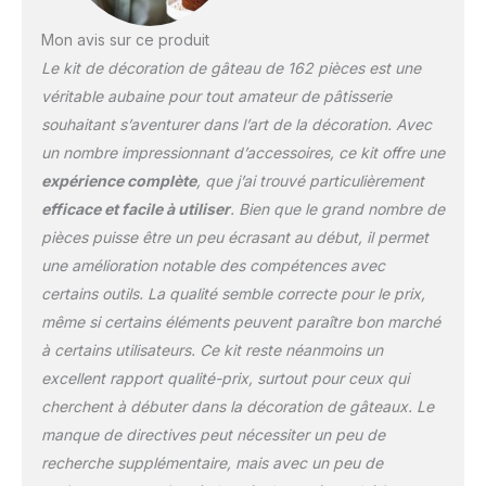
le tableau des motifs. Le
plateau tournant est idéal
Mon avis sur ce produit
pour une décoration
Le kit de décoration de gâteau de 162 pièces est une
facile. Utilisez des ongles
véritable aubaine pour tout amateur de pâtisserie
en forme de fleur pour
souhaitant s’aventurer dans l’art de la décoration. Avec
produire des roses et le
stylo de décoration vous
un nombre impressionnant d’accessoires, ce kit offre une
aide à écrire sur votre
expérience complète
, que j’ai trouvé particulièrement
gâteau. 9 stylos sculptés
efficace et facile à utiliser
. Bien que le grand nombre de
vous aident à créer un
pièces puisse être un peu écrasant au début, il permet
gâteau fondant délicat.
une amélioration notable des compétences avec
Matériaux sûrs : tous les
accessoires répondent
certains outils. La qualité semble correcte pour le prix,
aux normes américaines
même si certains éléments peuvent paraître bon marché
de qualité alimentaire,
à certains utilisateurs. Ce kit reste néanmoins un
fabriqués en acier
excellent rapport qualité-prix, surtout pour ceux qui
inoxydable 304 de haute
qualité, plastique et
cherchent à débuter dans la décoration de gâteaux. Le
silicone. Robuste et
manque de directives peut nécessiter un peu de
réutilisable, sans danger
recherche supplémentaire, mais avec un peu de
pour la fabrication de