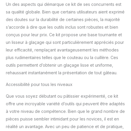
Un des aspects qui démarque ce kit de ses concurrents est
facile. Utilisez des ongles
en forme de fleur pour
sa qualité globale. Bien que certains utilisateurs aient exprimé
produire des roses et le
des doutes sur la durabilité de certaines pièces, la majorité
stylo de décoration vous
s’accorde à dire que les outils inclus sont robustes et bien
aide à écrire sur votre
conçus pour leur prix. Ce kit propose une base tournante et
gâteau. 9 stylos sculptés
un lisseur à glaçage qui sont particulièrement appréciés pour
vous aident à créer un
gâteau fondant délicat.
leur efficacité, remplaçant avantageusement les méthodes
Matériaux sûrs : tous les
plus rudimentaires telles que le couteau ou la cuillère. Ces
accessoires répondent
outils permettent d’obtenir un glaçage lisse et uniforme,
aux normes américaines
rehaussant instantanément la présentation de tout gâteau.
de qualité alimentaire,
fabriqués en acier
Accessibilité pour tous les niveaux
inoxydable 304 de haute
qualité, plastique et
Que vous soyez débutant ou pâtissier expérimenté, ce kit
silicone. Robuste et
offre une incroyable variété d’outils qui peuvent être adaptés
réutilisable, sans danger
pour la fabrication de
à votre niveau de compétence. Bien que le grand nombre de
gâteaux familiaux, les
pièces puisse sembler intimidant pour les novices, il est en
adultes et les enfants
réalité un avantage. Avec un peu de patience et de pratique,
sont applicables. Idée