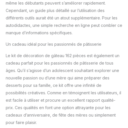
même les débutants peuvent s’améliorer rapidement.
cadeau pour les
amateurs de gâteaux : il
Cependant, un guide plus détaillé sur l’utilisation des
comprend divers outils
différents outils aurait été un atout supplémentaire. Pour les
de décoration pour vous
autodidactes, une simple recherche en ligne peut combler ce
aider à faire toutes
manque d’informations spécifiques.
sortes de gâteaux. Moule
à chocolat inclus pour
Un cadeau idéal pour les passionnés de pâtisserie
créer des gâteaux plus
délicats. Convient à tous
Le kit de décoration de gâteau 162 pièces est également un
les âges et niveaux de
cadeau parfait pour les passionnés de pâtisserie de tous
fabrication de gâteaux.
Préparons un délicieux
âges. Qu’il s’agisse d’un adolescent souhaitant explorer une
gâteau ensemble
nouvelle passion ou d’une mère qui aime préparer des
Service client : afin de
desserts pour sa famille, ce kit offre une infinité de
protéger le revêtement
possibilités créatives. Comme en témoignent les utilisateurs, il
antiadhésif sur les
moules à gâteau, veuillez
est facile à utiliser et procure un excellent rapport qualité-
utiliser une brosse douce
prix. Ces qualités en font une option attrayante pour les
pour les laver et ne pas
cadeaux d’anniversaire, de fête des mères ou simplement
utiliser de lave-vaisselle.
pour faire plaisir.
Nous soutenons nos