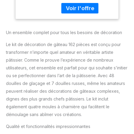
peuvent faire des
glaçage 7 douilles
gâteaux multicouches, et
russes accessoires
avoir un moule en forme
de pâtisserie kit de
de cœur vous aidera à
décoration de
faire plus de styles de
cupcakes.
Un ensemble complet pour tous les besoins de décoration
gâteaux. La poêle est
fabriquée en matériau
Le kit de décoration de gâteau 162 pièces est conçu pour
sûr avec revêtement
antiadhésif et facile à
transformer n’importe quel amateur en véritable artiste
démouler. Passe au four
pâtissier. Comme le prouve l’expérience de nombreux
à micro-ondes jusqu'à
utilisateurs, cet ensemble est parfait pour qui souhaite s’initier
239 °C. Vous pouvez
ou se perfectionner dans l’art de la pâtisserie. Avec 48
facilement faire des
gâteaux pour diverses
douilles de glaçage et 7 douilles russes, même les amateurs
fêtes. Excellent kit de
peuvent réaliser des décorations de gâteaux complexes,
décoration de gâteau :
dignes des plus grands chefs pâtissiers. Le kit inclut
48 douilles numérotées
également quatre moules à charnière qui facilitent le
et 7 douilles russes, et le
démoulage sans abîmer vos créations.
motif peut être vérifié sur
le tableau des motifs. Le
Qualité et fonctionnalités impressionnantes
plateau tournant est idéal
pour une décoration