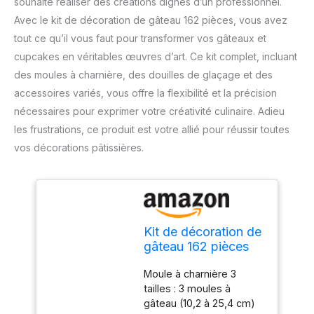
souhaite réaliser des créations dignes d’un professionnel.
Avec le kit de décoration de gâteau 162 pièces, vous avez
tout ce qu’il vous faut pour transformer vos gâteaux et
cupcakes en véritables œuvres d’art. Ce kit complet, incluant
des moules à charnière, des douilles de glaçage et des
accessoires variés, vous offre la flexibilité et la précision
nécessaires pour exprimer votre créativité culinaire. Adieu
les frustrations, ce produit est votre allié pour réussir toutes
vos décorations pâtissières.
Kit de décoration de
gâteau 162 pièces
kit de décoration de
Moule à charnière 3
gâteau 4 packs de
tailles : 3 moules à
moules à charnière
gâteau (10,2 à 25,4 cm)
48 douilles de