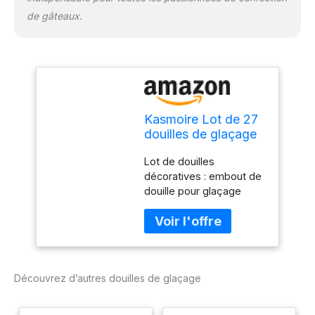
de gâteaux.
Kasmoire Lot de 27
douilles de glaçage
pour décoration de
Lot de douilles
gâteaux, 10 grands
décoratives : embout de
embouts de
douille pour glaçage
décoration en acier
crème, étoile français,
inoxydable et
étoile fermée, étoile
embout de douille
ouverte, fleur en goutte,
pour glaçage de
rosettes, embout rond
crème, outils
uni, herbe, embout de
essentiels pour faire
Découvrez d’autres douilles de glaçage
pâtisserie et embout de
divers
glaçage tissé. Sécurité et
santé : fabriqué en acier