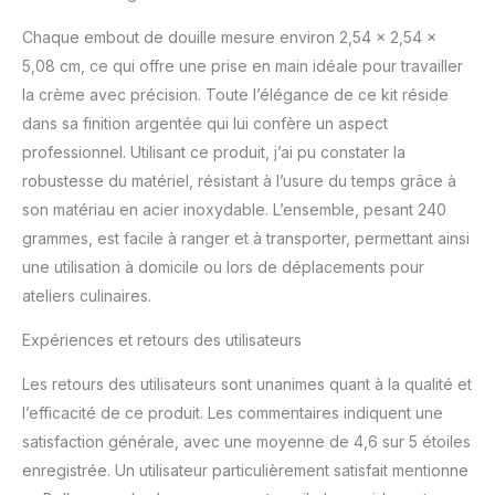
bouffettes, des
cupcakes, des
Chaque embout de douille mesure environ 2,54 x 2,54 x
macarons, etc. Cadeau :
5,08 cm, ce qui offre une prise en main idéale pour travailler
cet ensemble de douilles
la crème avec précision. Toute l’élégance de ce kit réside
pour décoration de
dans sa finition argentée qui lui confère un aspect
gâteaux est non
seulement une bonne
professionnel. Utilisant ce produit, j’ai pu constater la
aide pour les débutants
robustesse du matériel, résistant à l’usure du temps grâce à
et les boulangers
son matériau en acier inoxydable. L’ensemble, pesant 240
professionnels pour faire
grammes, est facile à ranger et à transporter, permettant ainsi
des gâteaux, mais
également le meilleur
une utilisation à domicile ou lors de déplacements pour
choix pour les cadeaux
ateliers culinaires.
de vacances.
Expériences et retours des utilisateurs
Les retours des utilisateurs sont unanimes quant à la qualité et
l’efficacité de ce produit. Les commentaires indiquent une
satisfaction générale, avec une moyenne de 4,6 sur 5 étoiles
enregistrée. Un utilisateur particulièrement satisfait mentionne