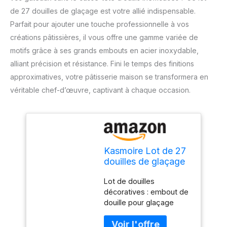
de 27 douilles de glaçage est votre allié indispensable.
Parfait pour ajouter une touche professionnelle à vos
créations pâtissières, il vous offre une gamme variée de
motifs grâce à ses grands embouts en acier inoxydable,
alliant précision et résistance. Fini le temps des finitions
approximatives, votre pâtisserie maison se transformera en
véritable chef-d’œuvre, captivant à chaque occasion.
Kasmoire Lot de 27
douilles de glaçage
pour décoration de
Lot de douilles
gâteaux, 10 grands
décoratives : embout de
embouts de
douille pour glaçage
décoration en acier
crème, étoile français,
inoxydable et
étoile fermée, étoile
embout de douille