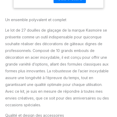
ouverte, fleur en goutte,
pour glaçage de
rosettes, embout rond
crème, outils
uni, herbe, embout de
essentiels pour faire
Un ensemble polyvalent et complet
pâtisserie et embout de
divers
glaçage tissé. Sécurité et
Le lot de 27 douilles de glaçage de la marque Kasmoire se
santé : fabriqué en acier
inoxydable 304 de
présente comme un outil indispensable pour quiconque
qualité alimentaire, sûr et
souhaite réaliser des décorations de gâteaux dignes de
non toxique, réutilisable,
professionnels. Composé de 10 grands embouts de
longue durée de vie.
décoration en acier inoxydable, il est conçu pour offrir une
Pratique : facile à utiliser
et à nettoyer, passe au
grande variété d’options, allant des formules classiques aux
lave-vaisselle (avec
formes plus innovantes. La robustesse de l’acier inoxydable
brosse de nettoyage).
assure une longévité à l’épreuve du temps, tout en
Utilisation : la douille de
garantissant une qualité optimale pour chaque utilisation.
glaçage de crème pour
Avec ce kit, je suis en mesure de répondre à toutes mes
injecter le remplissage
dans le gâteau. Convient
envies créatives, que ce soit pour des anniversaires ou des
pour la décoration de
occasions spéciales.
divers gâteaux de
vacances, tels que des
Qualité et design des accessoires