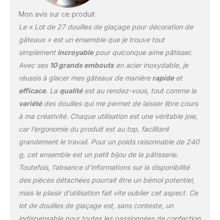
dans le gâteau. Convient
pour la décoration de
Mon avis sur ce produit
divers gâteaux de
Le « Lot de 27 douilles de glaçage pour décoration de
vacances, tels que des
gâteaux » est un ensemble que je trouve tout
bouffettes, des
simplement
incroyable
pour quiconque aime pâtisser.
cupcakes, des
macarons, etc. Cadeau :
Avec ses
10 grands embouts
en acier inoxydable, je
cet ensemble de douilles
réussis à glacer mes gâteaux de manière
rapide
et
pour décoration de
efficace
. La
qualité
est au rendez-vous, tout comme la
gâteaux est non
variété
des douilles qui me permet de laisser libre cours
seulement une bonne
à ma créativité. Chaque utilisation est une véritable joie,
aide pour les débutants
et les boulangers
car l’ergonomie du produit est au top, facilitant
professionnels pour faire
grandement le travail. Pour un poids raisonnable de 240
des gâteaux, mais
g, cet ensemble est un petit bijou de la pâtisserie.
également le meilleur
Toutefois, l’absence d’informations sur la disponibilité
choix pour les cadeaux
de vacances.
des pièces détachées pourrait être un bémol potentiel,
mais le plaisir d’utilisation fait vite oublier cet aspect. Ce
lot de douilles de glaçage est, sans conteste, un
indispensable pour toutes les passionnées de confection