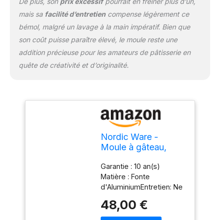
De plus, son
prix excessif
pourrait en freiner plus d’un,
mais sa
facilité d’entretien
compense légèrement ce
bémol, malgré un lavage à la main impératif. Bien que
son coût puisse paraître élevé, le moule reste une
addition précieuse pour les amateurs de pâtisserie en
quête de créativité et d’originalité.
Nordic Ware -
Moule à gâteau,
moule à pâtisserie -
Garantie : 10 an(s)
Moule 6
Matière : Fonte
bonhommes pain
d'AluminiumEntretien: Ne
d'épices Silver -
jamais utiliser
Revêtement
48,00 €
d'ustensiles en métal
antiadhésif - Fonte
sous peine d'abimer
d'aluminium