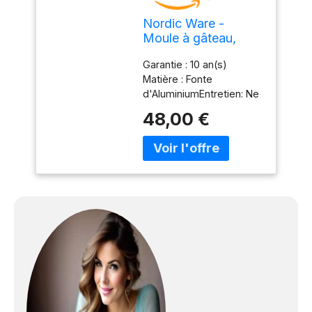
Nordic Ware -
Moule à gâteau,
moule à pâtisserie -
Garantie : 10 an(s)
Moule 6
Matière : Fonte
bonhommes pain
d'AluminiumEntretien: Ne
d'épices Silver -
jamais utiliser
Revêtement
48,00 €
d'ustensiles en métal
antiadhésif - Fonte
sous peine d'abimer
d'aluminium
votre moule