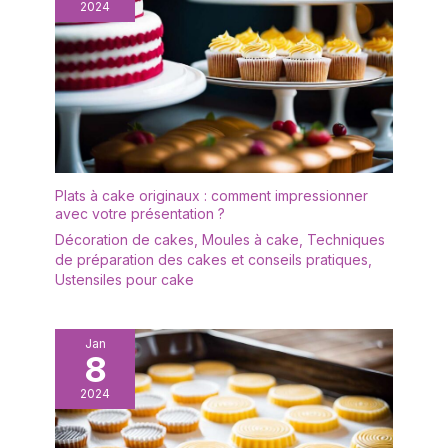
2024
Plats à cake originaux : comment impressionner
avec votre présentation ?
Décoration de cakes
,
Moules à cake
,
Techniques
de préparation des cakes et conseils pratiques
,
Ustensiles pour cake
Jan
8
2024