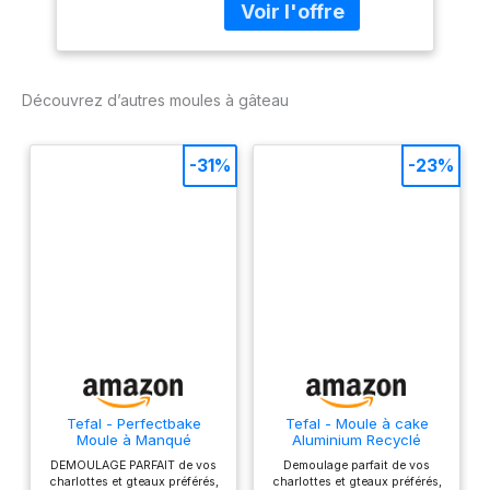
votre moule
Découvrez d’autres moules à gâteau
-31%
-23%
Tefal - Perfectbake
Tefal - Moule à cake
Moule à Manqué
Aluminium Recyclé
Aluminium 100% Recyclé
Antiadhésif Chocolat - 28
DEMOULAGE PARFAIT de vos
Demoulage parfait de vos
- 26cm
cm
charlottes et gteaux préférés,
charlottes et gteaux préférés,