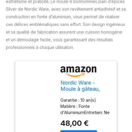
esthétisme et praticité. Le moule 6 bonhommes pain d’épices
Silver de Nordic Ware, avec son revêtement antiadhésif et sa
construction en fonte d’aluminium, vous permet de réaliser
ces délices emblématiques sans effort. Son design ingénieux
et sa qualité de fabrication assurent une cuisson homogène
et un démoulage facile, vous garantissant des résultats
professionnels à chaque utilisation.
Nordic Ware -
Moule à gâteau,
moule à pâtisserie -
Garantie : 10 an(s)
Moule 6
Matière : Fonte
bonhommes pain
d'AluminiumEntretien: Ne
d'épices Silver -
jamais utiliser
Revêtement
48,00 €
d'ustensiles en métal
antiadhésif - Fonte
sous peine d'abimer