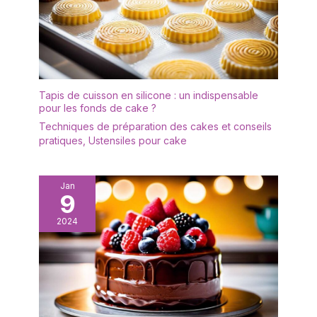
Tapis de cuisson en silicone : un indispensable
pour les fonds de cake ?
Techniques de préparation des cakes et conseils
pratiques
,
Ustensiles pour cake
Jan
9
2024