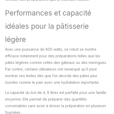
de pâte) RÉPARABILITÉ
15 ANS AU JUSTE PRIX :
Performances et capacité
engagement de
réparabilité 15 ans au
juste prix grâce à notre
idéales pour la pâtisserie
réseau de 6200
réparateurs dans le
légère
monde, pour contribuer à
la protection de
l’environnement et à la
Avec une puissance de 800 watts, ce robot se montre
réduction des déchets
efficace notamment pour des préparations telles que les
PÉTRISSAGE PARFAIT : un
pâtes légères comme celles des gâteaux ou des meringues.
crochet pétrisseur en
Par contre, certains utilisateurs ont remarqué qu’il peut
métal solide vous
montrer ses limites dès que l’on aborde des pâtes plus
permet de préparer des
pâtes plus épaisses
lourdes comme le pain avec une hydratation importante.
telles que des pâtes à
pain, à brioche et des
La capacité du bol de 4, 8 litres est parfaite pour une famille
pâtes brisées (jusqu'à
moyenne. Elle permet de préparer des quantités
500 g de farine)
convenables sans avoir à diviser la préparation en plusieurs
EFFICACITÉ ET
fournées.
POLYVALENCE : un