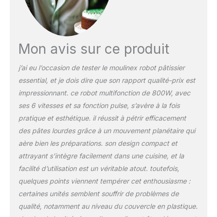
crème) DES PÂTES
PARFAITES : mélange de
façon homogène les
préparations comme les
pâtes à tarte, à gâteau et
Mon avis sur ce produit
à biscuit (jusqu'à 1.8kg
de pâte) RÉPARABILITÉ
j’ai eu l’occasion de tester le moulinex robot pâtissier
15 ANS AU JUSTE PRIX :
essential, et je dois dire que son rapport qualité-prix est
engagement de
réparabilité 15 ans au
impressionnant. ce robot multifonction de 800W, avec
juste prix grâce à notre
ses 6 vitesses et sa fonction pulse, s’avère à la fois
réseau de 6200
pratique et esthétique. il réussit à pétrir efficacement
réparateurs dans le
des pâtes lourdes grâce à un mouvement planétaire qui
monde, pour contribuer à
aère bien les préparations. son design compact et
la protection de
l’environnement et à la
attrayant s’intègre facilement dans une cuisine, et la
réduction des déchets
facilité d’utilisation est un véritable atout. toutefois,
PÉTRISSAGE PARFAIT : un
quelques points viennent tempérer cet enthousiasme :
crochet pétrisseur en
certaines unités semblent souffrir de problèmes de
métal solide vous
permet de préparer des
qualité, notamment au niveau du couvercle en plastique.
pâtes plus épaisses