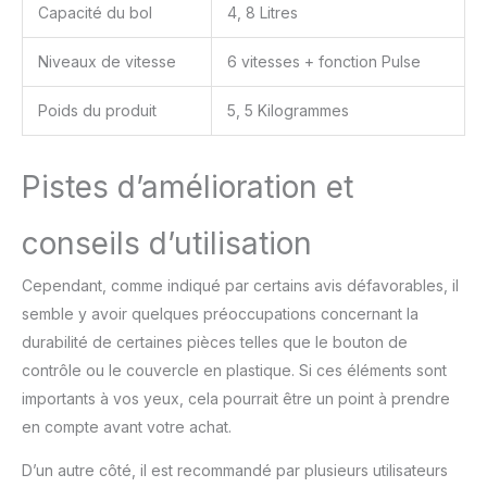
besoins de mélange
Capacité du bol
4, 8 Litres
CONTENU : robot
pâtissier Bake Essential,
Niveaux de vitesse
6 vitesses + fonction Pulse
fouet, batteur, crochet
pétrisseur, hachoir à
Poids du produit
5, 5 Kilogrammes
viande avec deux grilles
en acier inoxydable,
couvercle en plastique
Pistes d’amélioration et
conseils d’utilisation
Cependant, comme indiqué par certains avis défavorables, il
semble y avoir quelques préoccupations concernant la
durabilité de certaines pièces telles que le bouton de
contrôle ou le couvercle en plastique. Si ces éléments sont
importants à vos yeux, cela pourrait être un point à prendre
en compte avant votre achat.
D’un autre côté, il est recommandé par plusieurs utilisateurs