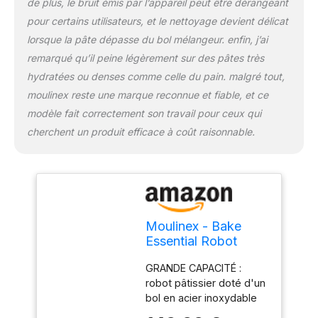
de plus, le bruit émis par l’appareil peut être dérangeant
telles que des pâtes à
pour certains utilisateurs, et le nettoyage devient délicat
pain, à brioche et des
lorsque la pâte dépasse du bol mélangeur. enfin, j’ai
pâtes brisées (jusqu'à
500 g de farine)
remarqué qu’il peine légèrement sur des pâtes très
EFFICACITÉ ET
hydratées ou denses comme celle du pain. malgré tout,
POLYVALENCE : un
moulinex reste une marque reconnue et fiable, et ce
moteur puissant de
modèle fait correctement son travail pour ceux qui
800W et un kit de
pâtisserie complet vous
cherchent un produit efficace à coût raisonnable.
aident à réaliser
rapidement de
nombreuses recettes,
toujours parfaitement
réussies ACCESSOIRE DE
HACHOIR À VIANDE : le
Moulinex - Bake
hachoir à viande
Essential Robot
comprend deux grilles en
Pâtissier Bol - 4.8 L
acier inoxydable pour
GRANDE CAPACITÉ :
- Inox - Noir
réaliser différents types
robot pâtissier doté d'un
de préparations et
bol en acier inoxydable
déguster de savoureux
de 4.8 L qui assure