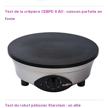
Test de la crêpière CEBPD 4 AO : cuisson parfaite en
fonte
Test du robot pâtissier Klarstein : un allié