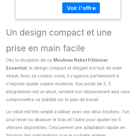
préparation de copieux
repas pour toute la
famille RÉSULTATS
PARFAITS : obtenez des
préparations homogènes
Un design compact et une
et parfaitement lisses
grâce au mouvement
prise en main facile
planétaire DES
ÉMULSIONS PARFAITES :
Dès la réception de ce
Moulinex Robot Pâtissier
des résultats légers et
aérés pour les
Essential
, le design compact et élégant m’a tout de suite
ingrédients tels que les
séduit. Avec sa couleur ivoire, il s’agence parfaitement à
blancs d'œufs, les
n’importe quelle cuisine moderne. Son poids de 5, 5
crèmes et les meringues
kilogrammes est un atout, rendant son déplacement aisé sans
(jusqu'à 800 ml de
crème) DES PÂTES
compromettre sa stabilité sur le plan de travail.
PARFAITES : mélange de
Le robot est très simple à utiliser avec ses deux boutons : l’un
façon homogène les
préparations comme les
pour lever ou abaisser le bras et l’autre pour ajuster les 6
pâtes à tarte, à gâteau et
vitesses disponibles. Cela permet une adaptation rapide en
à biscuit (jusqu'à 1.8kg
fonction des préparations que je souhaite réaliser.