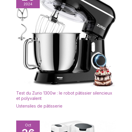
2024
Test du Zurio 1300w : le robot pâtissier silencieux
et polyvalent
Ustensiles de pâtisserie
Oct