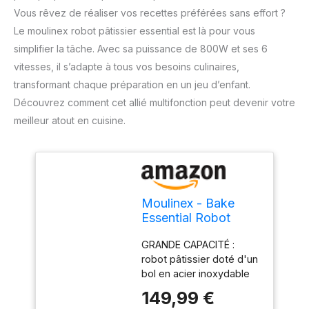
Vous rêvez de réaliser vos recettes préférées sans effort ?
Le moulinex robot pâtissier essential est là pour vous
simplifier la tâche. Avec sa puissance de 800W et ses 6
vitesses, il s’adapte à tous vos besoins culinaires,
transformant chaque préparation en un jeu d’enfant.
Découvrez comment cet allié multifonction peut devenir votre
meilleur atout en cuisine.
Moulinex - Bake
Essential Robot
Pâtissier Bol - 4.8 L
GRANDE CAPACITÉ :
- Inox - Noir
robot pâtissier doté d'un
bol en acier inoxydable
de 4.8 L qui assure
149,99 €
chaque jour la