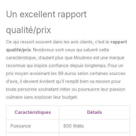
moteur puissant de
Un excellent rapport
800W et un kit de
pâtisserie complet vous
aident à réaliser
qualité/prix
rapidement de
nombreuses recettes,
Ce qui ressort souvent dans les avis clients, c’est le
rapport
toujours parfaitement
qualité/prix
. Nombreux sont ceux qui saluent cette
réussies ACCESSOIRE DE
HACHOIR À VIANDE : le
caractéristique, d’autant plus que Moulinex est une marque
hachoir à viande
reconnue qui inspire confiance depuis longtemps. Pour un
comprend deux grilles en
prix moyen avoisinant les 99 euros selon certaines sources
acier inoxydable pour
d’avis, il devient évident qu’il remplit bien sa mission pour
réaliser différents types
de préparations et
toute personne souhaitant initier ou poursuivre leur passion
déguster de savoureux
culinaire sans exploser leur budget.
steaks hachés, boulettes
de viande... CONTRÔLES
Caractéristiques
Détails
FACILES : 6 vitesses
faciles à utiliser et une
Puissance
800 Watts
fonction pulse pour
répondre à tous vos