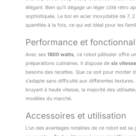
progression 
élégant. Bien qu’il dégage un léger côté rétro app
également é
+ P】 Vous av
sophistiquée. Le bol en acier inoxydable de 7, 2 
différentes 
quantités à la fois, ce qui est idéal pour les fa
de la pâte; 
adapté pour 
d'impulsion 
Performance et fonctionnal
délicat et fe
uniformément
Avec ses
1800 watts
, ce robot pâtissier offre 
Nettoyer】Les
préparations culinaires. Il dispose de
six vitess
ou à désinst
chaque robot
besoins des recettes. Que ce soit pour monter de
pétrisseur, 
s’adapte sans difficulté aux différentes textures
séparateur b
bruyant à haute vitesse, la majorité des utilisat
【Excellent 
certifiés CE
modèles du marché.
d'utilisation
tout moment
Accessoires et utilisation
L’un des avantages notables de ce robot est sa 