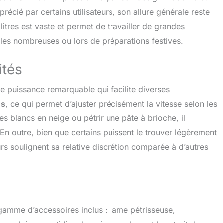
de la production alimentaire pendant l'utilisation, mais
récié par certains utilisateurs, son allure générale reste
viter les éclaboussures d'aliments 【Engrenage Réglable 6
ez le choix entre 6 vitesses différentes, adaptées à
litres est vaste et permet de travailler de grandes
préparations alimentaires. Niveau 1-2, adapté au pétrissage
milles nombreuses ou lors de préparations festives.
niveau 3-4, adapté au mélange salade/beurre ; niveau 5-6,
battre les blancs d'œufs et la crème. La fonction
du fichier P peut rendre le goût du pain et du beurre plus
ités
rme, et la trajectoire planétaire peut être envoyée plus
 à 360 degrés. 【Conception à Tête Inclinable et Facile à
une puissance remarquable qui facilite diverses
 conceptions à tête inclinable sont plus faciles à installer
es
, ce qui permet d’ajuster précisément la vitesse selon les
aller facilement pour nous des bols et des accessoires,
 de cuisine sera associé batteur plat, un crochet
s blancs en neige ou pétrir une pâte à brioche, il
un fouet métallique, une spatule, un garde-boue, un œuf
. En outre, bien que certains puissent le trouver légèrement
lanc. Tous les accessoires vont au lave-vaisselle.
eurs soulignent sa relative discrétion comparée à d’autres
Service Après-Vente】Tous les produits CHflee sont
/ROHS. Si vous rencontrez des problèmes de qualité ou
 à l'avenir, vous pouvez contacter notre service clientèle à
.
gamme d’accessoires inclus : lame pétrisseuse,