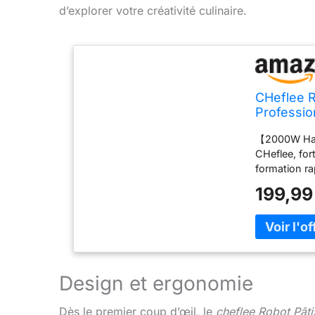
d’explorer votre créativité culinaire.
CHeflee R
Professio
Multifonct
【2000W Haut
Inoxydabl
CHeflee, for
formation ra
cuivre pur 88
199,99
(moins de 75
pétrin/batteu
de crème gla
Capacité De 
alimentaire 
8 L peut con
Design et ergonomie
personnes de 
Équipé d'un 
Dès le premier coup d’œil, le
cheflee Robot Pât