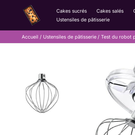
Aller
Cakes sucrés
Cakes salés
au
Ustensiles de pâtisserie
contenu
Accueil
Ustensiles de pâtisserie
Test du robot 