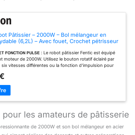
bot Pâtissier – 2000W – Bol mélangeur en
xydable (6,2L) – Avec fouet, Crochet pétrisseur
 plat – Incl. et accessoires supplémentaires
𝗦 𝗘𝗧 𝗙𝗢𝗡𝗖𝗧𝗜𝗢𝗡 𝗣𝗨𝗟𝗦𝗘 : Le robot pâtissier Fentic est équipé
e)
t moteur de 2000W. Utilisez le bouton rotatif éclairé par
 six vitesses différentes ou la fonction d'impulsion pour
e maximale. Grâce aux différents réglages, le robot
 €
ut être utilisé pour presque toutes les recettes. Que vous
ouetter de la crème fouettée ou faire une pâte ferme. Même
la plus élevée, le Robot Pâtissier fait peu de bruit, environ
𝗘𝗦𝗦𝗢𝗜𝗥𝗘𝗦 : Le robot pâtissier Fentic est livré avec trois
: un crochet pétrisseur, un batteur plat et un fouet. Le
sseur peut être utilisé, par exemple, pour pétrir la pâte à
e pour les amateurs de pâtisserie
pain. Le batteur plat convient par exemple pour la salade ou
pommes de terre. La Garde est utile pour la pâte à gâteau
pressionnante de 2000W et son bol mélangeur en acier
on de glaces, par exemple. 𝗔𝗖𝗖𝗘𝗦𝗦𝗢𝗜𝗥𝗘𝗦
𝗡𝗧𝗔𝗜𝗥𝗘𝗦 : Une spatule en silicone pratique est incluse,