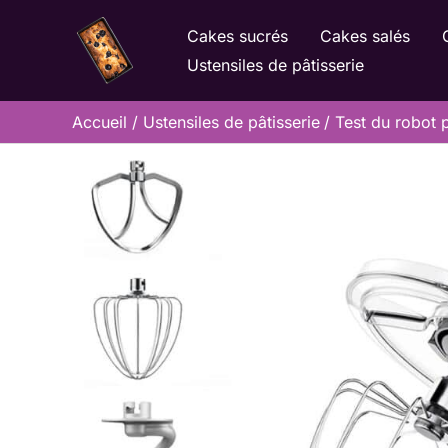
Aller
Cakes sucrés
Cakes salés
au
Ustensiles de pâtisserie
contenu
Accueil
Ustensiles de pâtisserie
Test du robot p