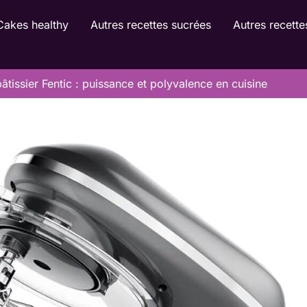
Cakes healthy
Autres recettes sucrées
Autres recette
âtissier Fentic : puissance et polyvalence en cuisine