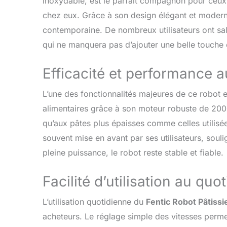
inoxydable, est le parfait compagnon pour ceux 
facilitant le
chez eux. Grâce à son design élégant et moderne
d'œufs est é
contemporaine. De nombreux utilisateurs ont sa
blanc d'œuf. 𝗕
un grand bol
qui ne manquera pas d’ajouter une belle touche e
donne une ca
immédiateme
Efficacité et performance 
éclaboussur
dessus du bol
L’une des fonctionnalités majeures de ce robot 
façon, votre 
et nets. 𝗦Û𝗥
alimentaires grâce à son moteur robuste de 2000
belle appare
qu’aux pâtes plus épaisses comme celles utilisée
contre la sur
souvent mise en avant par ses utilisateurs, soul
automatique
lorsque le m
pleine puissance, le robot reste stable et fiable.
ou utilise t
robot pâtiss
Facilité d’utilisation au quo
L’utilisation quotidienne du
Fentic Robot Pâtiss
acheteurs. Le réglage simple des vitesses perme