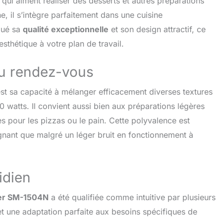
qui aiment réaliser des desserts et autres préparations
 retrait de la dernière pâte du bol à mélanger. Un séparateur
, il s’intègre parfaitement dans une cuisine
galement inclus. Séparez facilement le jaune d'œuf du
lué sa
qualité exceptionnelle
et son design attractif, ce
𝗢𝗟 𝗗𝗘 𝗠É𝗟𝗔𝗡𝗚𝗘 (𝟔,𝟐 𝗟) : le robot pâtissier est livré avec
 de mélange en acier inoxydable de 6,2 L. Cela vous
sthétique à votre plan de travail.
pacité suffisante pour mélanger, pétrir ou battre
nt de grandes quantités d'ingrédients. Un pare-
au rendez-vous
es avec une ouverture de remplissage est monté au-
 mélangeur. Cela facilite l'ajout d'ingrédients. De cette
est sa capacité à mélanger efficacement diverses textures
plan de travail et votre appareil de cuisine restent propres
 𝗘𝗧 𝗦𝗧𝗔𝗕𝗟𝗘 : En plus du robot pâtissier Fentic ayant une
 watts. Il convient aussi bien aux préparations légères
nce et un beau design, le robot pâtissier est protégé
s pour les pizzas ou le pain. Cette polyvalence est
chauffe. Si le moteur devient trop chaud, il s'éteindra
ignant que malgré un léger bruit en fonctionnement à
ment après quelques minutes. Cela peut se produire
oteur tourne trop longtemps, traite des ingrédients durs
rop de contenu. Il y a des ventouses antidérapantes sous le
ier, de sorte que la machine est toujours stable à sa place.
tidien
ier SM-1504N
a été qualifiée comme intuitive par plusieurs
t une adaptation parfaite aux besoins spécifiques de