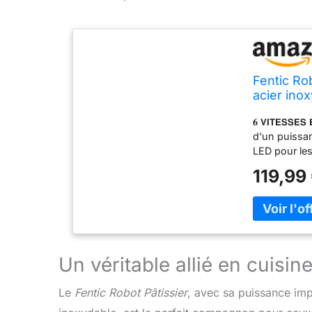
Fentic Ro
acier ino
et Batteur
𝟔 𝗩𝗜𝗧𝗘𝗦𝗦
(Anthracit
d'un puissan
LED pour les
une puissanc
119,99
pâtissier pe
souhaitiez f
à la vitesse 
75 dB. 𝟑 𝗔𝗖
accessoires 
crochet pétri
Un véritable allié en cuisin
pizza ou le 
la purée de 
Le
Fentic Robot Pâtissier
, avec sa puissance im
ou la confecti
𝗦𝗨𝗣𝗣𝗟É𝗠