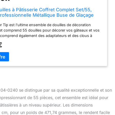
illes à Pâtisserie Coffret Complet Set/55,
Professionnelle Métallique Buse de Glaçage
ble pour la Décoration de Gateaux, Muffins et
r Tip est l'ultime ensemble de douilles de décoration
kes
et comprend 55 douilles pour décorer vos gâteaux et vos
l comprend également des adaptateurs et des clous à
et comprend un coffret à douilles. Contenu: ronde, étoile,
€
te, pétale, fleur en goutte, spécialité. Grâce à la boîte de
corate Smart pour douilles à pâtisserie, celles-ci sont
ortée de main. Les douilles, clous à fleurs et adaptateurs
 placés dans le compartiment supérieur du lave-vaisselle ;
boîte de rangement avec un chiffon doux et humide. Depuis
es années, Wilton est la marque incontournable dans le
pâtisserie et de la décoration de gâteaux. Avec ses
outils innovants et de haute qualité, Wilton accompagne
es amateurs que les professionnels dans la réalisation de
104-0240 se distingue par sa qualité exceptionnelle et son
réatives.
mpressionnant de 55 pièces, cet ensemble est idéal pour
pâtissières à un niveau supérieur. Les dimensions
3 cm, pour un poids de 471,74 grammes, le rendent facile