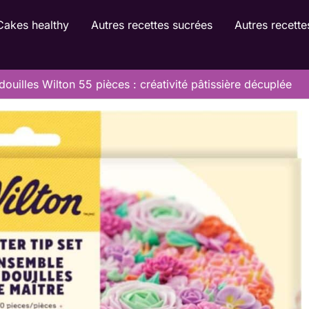
Cakes healthy
Autres recettes sucrées
Autres recette
douilles Wilton 55 pièces : créativité pâtissière décuplée