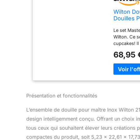
Wilton Dou
Douilles 
Réutilisa
Le set Maste
de Cupca
Wilton. Ce s
cupcakes! I
fleurs. Ce s
68,95 
feuille, volu
rangement De
toujours à p
peuvent être
essuyez la 
de nombreus
Présentation et fonctionnalités
monde de la 
produits et 
aussi bien l
L’ensemble de douille pour maître Inox Wilton 2
leurs idées c
design intelligemment conçu. Offrant un choix i
tous ceux qui souhaitent élever leurs créations 
compactes du produit, soit 5,23 x 22,61 x 17,7