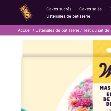
Aller
Cakes sucrés
Cakes salés
au
Ustensiles de pâtisserie
contenu
Accueil
Ustensiles de pâtisserie
Test du set de 