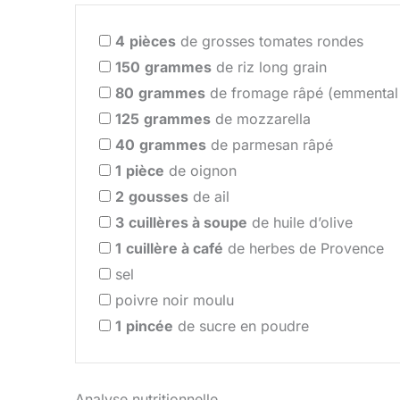
4
pièces
de grosses tomates rondes
150
grammes
de riz long grain
80
grammes
de fromage râpé (emmental 
125
grammes
de mozzarella
40
grammes
de parmesan râpé
1
pièce
de oignon
2
gousses
de ail
3
cuillères à soupe
de huile d’olive
1
cuillère à café
de herbes de Provence
sel
poivre noir moulu
1
pincée
de sucre en poudre
Analyse nutritionnelle