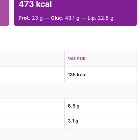
473 kcal
Prot.
23 g —
Gluc.
43.1 g —
Lip.
22.8 g
VALEUR
135 kcal
6.5 g
3.1 g