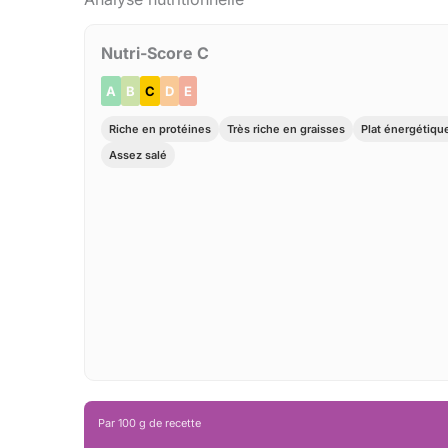
Nutri-Score C
A
B
C
D
E
Riche en protéines
Très riche en graisses
Plat énergétiqu
Assez salé
Par 100 g de recette