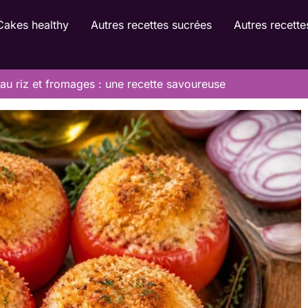
Cakes healthy
Autres recettes sucrées
Autres recette
au riz et fromages : une recette savoureuse