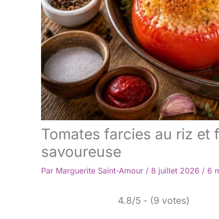
Tomates farcies au riz et
savoureuse
Par
Marguerite Saint-Amour
/
8 juillet 2026
/
6 m
4.8/5 - (9 votes)