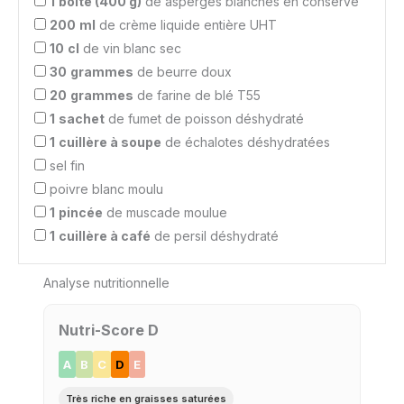
1
boîte (400 g)
de asperges blanches en conserve
200
ml
de crème liquide entière UHT
10
cl
de vin blanc sec
30
grammes
de beurre doux
20
grammes
de farine de blé T55
1
sachet
de fumet de poisson déshydraté
1
cuillère à soupe
de échalotes déshydratées
sel fin
poivre blanc moulu
1
pincée
de muscade moulue
1
cuillère à café
de persil déshydraté
Analyse nutritionnelle
Nutri-Score D
A
B
C
D
E
Très riche en graisses saturées