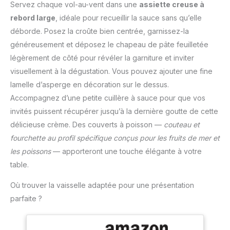
Notre thermometre
Servez chaque vol-au-vent dans une
assiette creuse à
saveur. BENEFICES
utilise une sonde
cuisson est idéal pour les
NUTRITIONNELS: Fumet
alimentaire en acier
rebord large
, idéale pour recueillir la sauce sans qu’elle
barbecues, le lait, la
de poisson à faible
inoxydable de 13 cm,
déborde. Posez la croûte bien centrée, garnissez-la
cuisson et la préparation
teneur en matières
suffisamment longue
de confitures. Le guide
généreusement et déposez le chapeau de pâte feuilletée
grasses et NutriScore B
pour éviter de vous
du thermomètre de
légèrement de côté pour révéler la garniture et inviter
en base de cuisson te
brûler les mains pendant
cuisson figurant sur
sauce tel que préparé.
la mesure ; plage de
visuellement à la dégustation. Vous pouvez ajouter une fine
l'emballage vous permet
CONDITIONNEMENT: Pot
température : -50 ℃ ~
lamelle d’asperge en décoration sur le dessus.
d'obtenir la cuisson
et couvercle en plastique
300 ℃ Économie
souhaitée AFFICHAGE
Accompagnez d’une petite cuillère à sauce pour que vos
Polypropylène
d'énergie : Fonction
CHANGEABLE : L'écran
invités puissent récupérer jusqu’à la dernière goutte de cette
recyclables.
d'arrêt automatique
LCD rétroéclairé, large et
intégrée, le thermometre
délicieuse crème. Des couverts à poisson —
couteau et
facile à lire, vous permet
patisserie s'éteindra
fourchette au profil spécifique conçus pour les fruits de mer et
de lire clairement les
automatiquement après
températures dans
les poissons
— apporteront une touche élégante à votre
10 minutes d'inactivité ;
l'obscurité ou lorsque la
table.
et il peut basculer entre
fumée envahit l'air !
Celsius et Fahrenheit lors
L'affichage commutable
Où trouver la vaisselle adaptée pour une présentation
de la mesure de la
pivote automatiquement
parfaite ?
température. Plusieurs
en fonction de la façon
Méthodes de Stockage :
dont le thermomètre
Les thermometre
numérique est tenu, ce