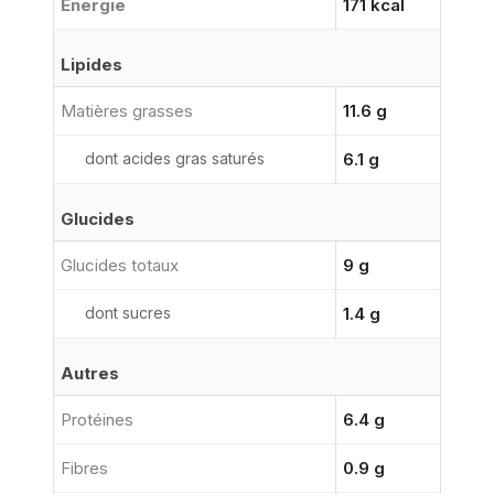
Énergie
171 kcal
Lipides
Matières grasses
11.6 g
dont acides gras saturés
6.1 g
Glucides
Glucides totaux
9 g
dont sucres
1.4 g
Autres
Protéines
6.4 g
Fibres
0.9 g