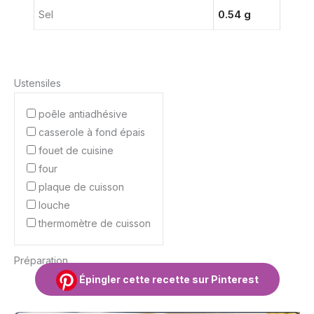
Sel
0.54 g
Ustensiles
poêle antiadhésive
casserole à fond épais
fouet de cuisine
four
plaque de cuisson
louche
thermomètre de cuisson
Préparation
Épingler cette recette sur Pinterest