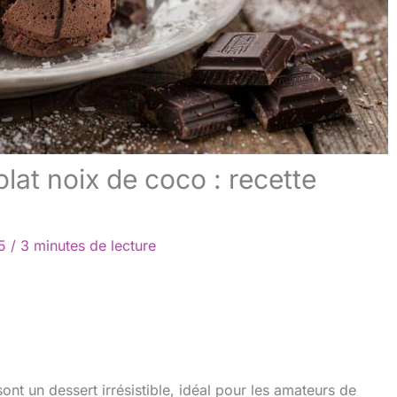
at noix de coco : recette
25
/
3 minutes de lecture
nt un dessert irrésistible, idéal pour les amateurs de