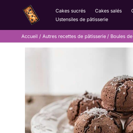
Aller
Cakes sucrés
Cakes salés
au
Ustensiles de pâtisserie
contenu
Accueil
Autres recettes de pâtisserie
Boules de