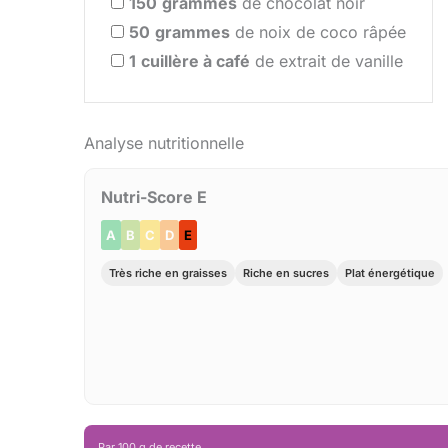
150
grammes
de chocolat noir
50
grammes
de noix de coco râpée
1
cuillère à café
de extrait de vanille
Analyse nutritionnelle
Nutri-Score E
A
B
C
D
E
Très riche en graisses
Riche en sucres
Plat énergétique
Par 100 g de recette