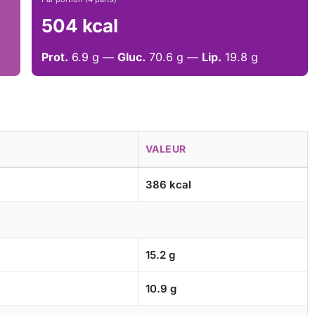
504 kcal
Prot.
6.9 g —
Gluc.
70.6 g —
Lip.
19.8 g
VALEUR
386 kcal
15.2 g
10.9 g