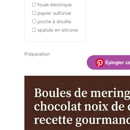
fouet électrique
papier sulfurisé
poche à douille
spatule en silicone
Préparation
Épingler ce