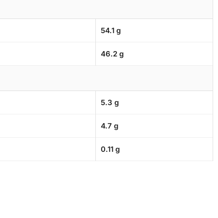
54.1 g
46.2 g
5.3 g
4.7 g
0.11 g