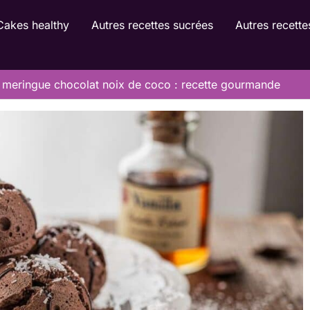
Cakes healthy
Autres recettes sucrées
Autres recette
 meringue chocolat noix de coco : recette gourmande