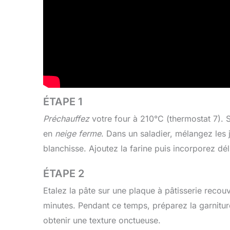
ÉTAPE 1
Préchauffez
votre four à 210°C (thermostat 7). 
en
neige ferme
. Dans un saladier, mélangez les
blanchisse. Ajoutez la farine puis incorporez dé
ÉTAPE 2
Etalez la pâte sur une plaque à pâtisserie reco
minutes. Pendant ce temps, préparez la garnitur
obtenir une texture onctueuse.