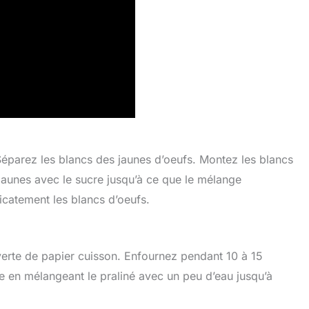
Séparez les blancs des jaunes d’oeufs. Montez les blancs
 jaunes avec le sucre jusqu’à ce que le mélange
licatement les blancs d’oeufs.
uverte de papier cuisson. Enfournez pendant 10 à 15
e en mélangeant le praliné avec un peu d’eau jusqu’à