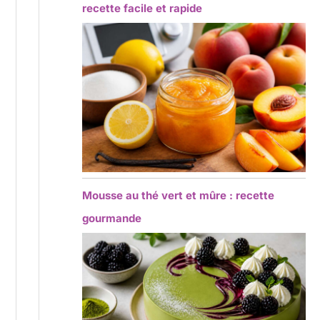
recette facile et rapide
Mousse au thé vert et mûre : recette
gourmande