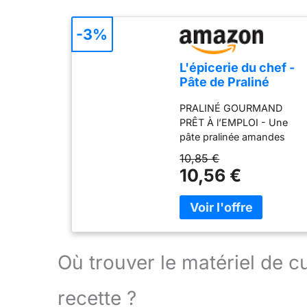
-3%
L'épicerie du chef -
Pâte de Praliné
Amandes Noisettes
PRALINÉ GOURMAND
200 g
PRÊT À l’EMPLOI - Une
pâte pralinée amandes
noisettes goûteuse et
10,85 €
onctueuse pour vos
10,56 €
pâtisseries. Spécialité des
grands chefs pâtissiers, le
praliné amandes noisettes
est l’ingrédient clé de
nombreuses recettes :
Paris-Brest, trianon, tartes
Où trouver le matériel de 
au praliné, entremets,
ganaches, cakes, bûches
recette ?
de Noël, macarons,