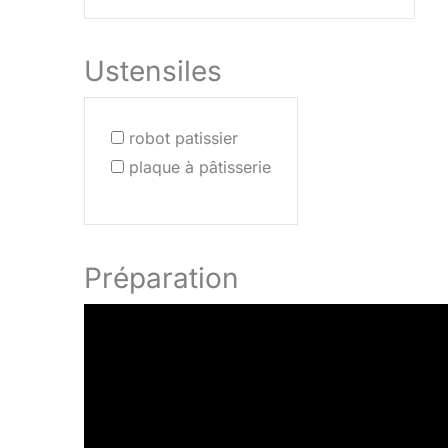
Ustensiles
robot patissier
plaque à pâtisserie
Préparation