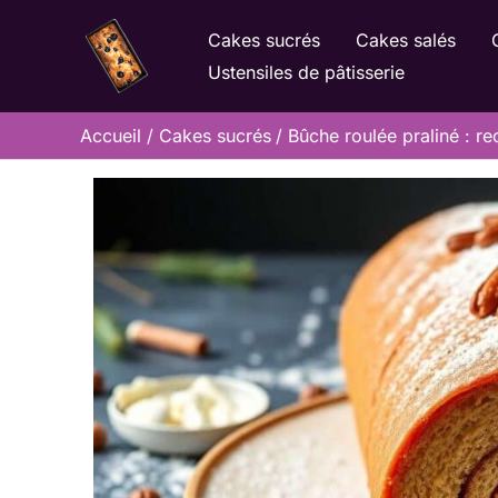
Aller
Cakes sucrés
Cakes salés
au
Ustensiles de pâtisserie
contenu
Accueil
Cakes sucrés
Bûche roulée praliné : r