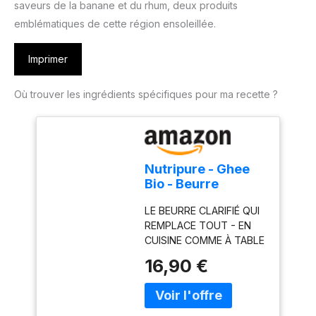
saveurs de la banane et du rhum, deux produits
emblématiques de cette région ensoleillée.
Imprimer
Où trouver les ingrédients spécifiques pour ma recette ?
Nutripure - Ghee
Bio - Beurre
Clarifié - Sans
LE BEURRE CLARIFIÉ QUI
Lactose ni Caséine
REMPLACE TOUT - EN
- 300 g
CUISINE COMME À TABLE
: Le ghee est du beurre
16,90 €
purifié par clarification
lente - il ne reste que la
matière grasse pure,
avec son goût