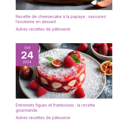
Recette de cheesecake à la papaye : savourez
l’exotisme en dessert
Autres recettes de pâtisserie
Oct
24
2024
Entremets figues et framboises : la recette
gourmande
Autres recettes de pâtisserie