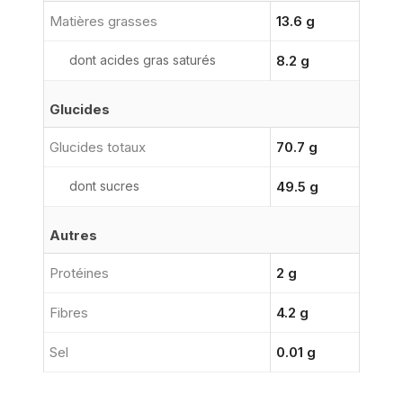
Matières grasses
13.6 g
dont acides gras saturés
8.2 g
Glucides
Glucides totaux
70.7 g
dont sucres
49.5 g
Autres
Protéines
2 g
Fibres
4.2 g
Sel
0.01 g