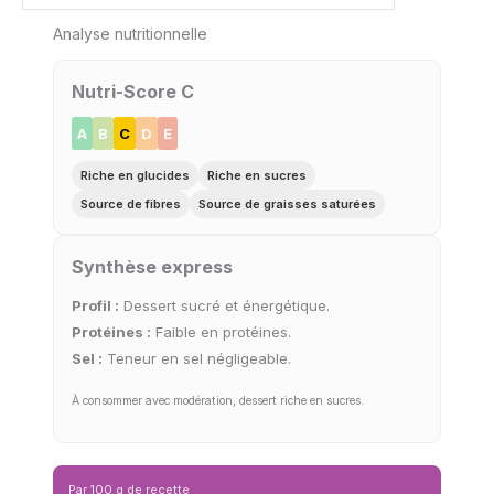
Analyse nutritionnelle
Nutri-Score C
A
B
C
D
E
Riche en glucides
Riche en sucres
Source de fibres
Source de graisses saturées
Synthèse express
Profil :
Dessert sucré et énergétique.
Protéines :
Faible en protéines.
Sel :
Teneur en sel négligeable.
À consommer avec modération, dessert riche en sucres.
Par 100 g de recette