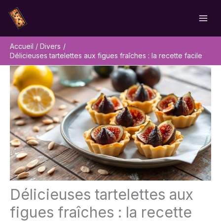
Aller
Rechercher
au
contenu
Accueil
Divers
Délicieuses tartelettes aux figues fraîches : la recette facile
Délicieuses tartelettes aux
figues fraîches : la recette