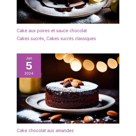
Cake aux poires et sauce chocolat
Cakes sucrés
,
Cakes sucrés classiques
Jan
5
2024
Cake chocolat aux amandes