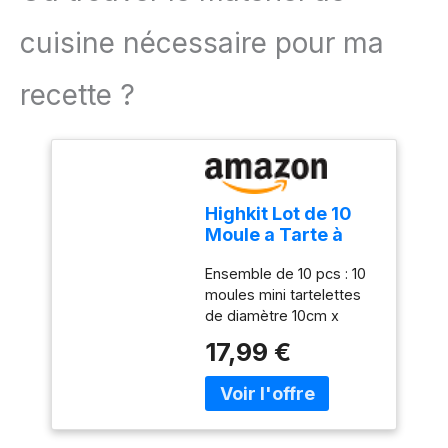
cuisine nécessaire pour ma
recette ?
Highkit Lot de 10
Moule a Tarte à
Fond Amovible,
Ensemble de 10 pcs : 10
Mini 10 cm X10
moules mini tartelettes
de diamètre 10cm x
profondeur 2cm. Utilisé
17,99 €
pour faire des tartes,
tartes hachées, tartes
aux fruits, gâteaux au
fromage à la crème,
gâteaux au chocolat,