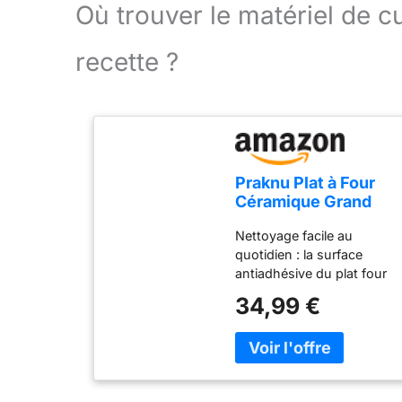
Où trouver le matériel de 
recette ?
Praknu Plat à Four
Céramique Grand
Rouge – Plat à Gratin
Nettoyage facile au
Rectangulaire
quotidien : la surface
antiadhésive du plat four
céramique aide à décoller
34,99 €
rapidement les résidus, et
le plat passe au lave-
vaisselle. Bord extra haut
(8 cm) : retient sauces et
fromage dans le plat,