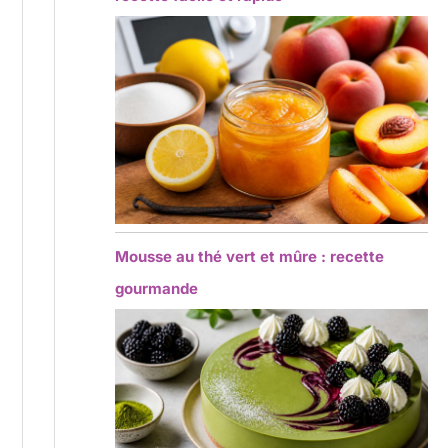
Mousse au thé vert et mûre : recette
gourmande