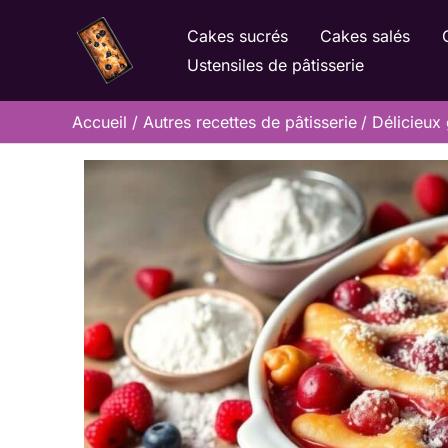
Aller
Cakes sucrés
Cakes salés
au
Ustensiles de pâtisserie
contenu
Accueil
Autres recettes de pâtisserie
Délicieux 